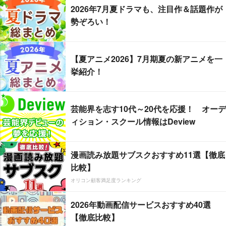
2026年7月夏ドラマも、注目作＆話題作が
勢ぞろい！
【夏アニメ2026】7月期夏の新アニメを一
挙紹介！
芸能界を志す10代～20代を応援！ オーデ
ィション・スクール情報はDeview
漫画読み放題サブスクおすすめ11選【徹底
比較】
オリコン顧客満足度ランキング
2026年動画配信サービスおすすめ40選
【徹底比較】