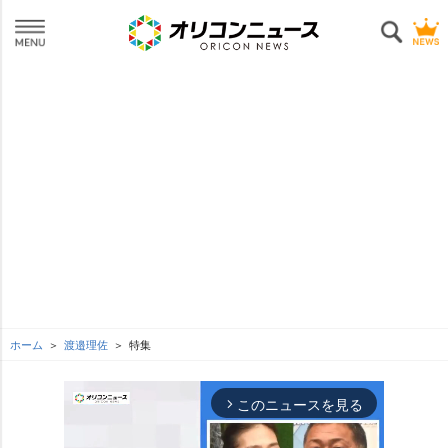
ホーム
渡邉理佐
特集
このニュースを見る
arrow_forward_ios