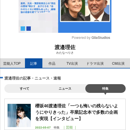
Powered by 
GliaStudios
渡邉理佐
M
わたなべりさ
u
t
芸能人TOP
記事
作品
TV出演
ドラマ出演
CM出演
e
渡邉理佐の記事・ニュース・速報
すべて
ニュース
特集
櫻坂46渡邉理佐「一つも悔いの残らないよ
うにやりきった」卒業記念本で多数の企画
を実現【インタビュー】
｜芸能 ｜
2022-05-07
特集