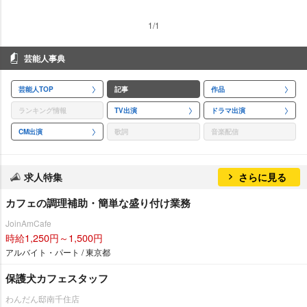
1/1
芸能人事典
芸能人TOP
記事
作品
ランキング情報
TV出演
ドラマ出演
CM出演
歌詞
音楽配信
求人特集
さらに見る
カフェの調理補助・簡単な盛り付け業務
JoinAmCafe
時給1,250円～1,500円
アルバイト・パート / 東京都
保護犬カフェスタッフ
わんだん邸南千住店