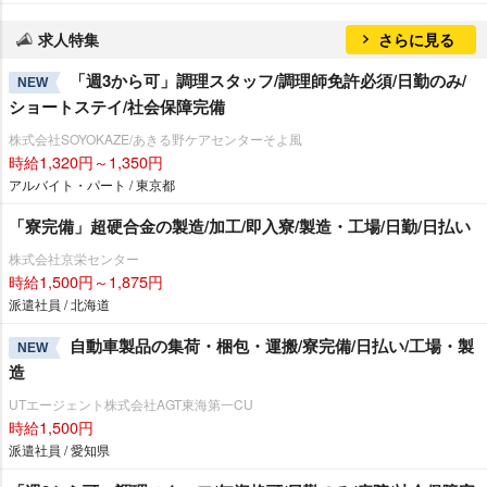
求人特集
さらに見る
「週3から可」調理スタッフ/調理師免許必須/日勤のみ/
NEW
ショートステイ/社会保障完備
株式会社SOYOKAZE/あきる野ケアセンターそよ風
時給1,320円～1,350円
アルバイト・パート / 東京都
「寮完備」超硬合金の製造/加工/即入寮/製造・工場/日勤/日払い
株式会社京栄センター
時給1,500円～1,875円
派遣社員 / 北海道
自動車製品の集荷・梱包・運搬/寮完備/日払い/工場・製
NEW
造
UTエージェント株式会社AGT東海第一CU
時給1,500円
派遣社員 / 愛知県