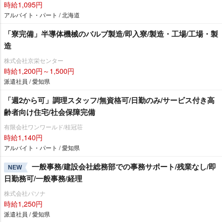
時給1,095円
アルバイト・パート / 北海道
「寮完備」半導体機械のバルブ製造/即入寮/製造・工場/工場・製
造
株式会社京栄センター
時給1,200円～1,500円
派遣社員 / 愛知県
「週2から可」調理スタッフ/無資格可/日勤のみ/サービス付き高
齢者向け住宅/社会保障完備
有限会社ワンワールド/桂冠荘
時給1,140円
アルバイト・パート / 愛知県
一般事務/建設会社総務部での事務サポート/残業なし/即
NEW
日勤務可/一般事務/経理
株式会社パソナ
時給1,250円
派遣社員 / 愛知県