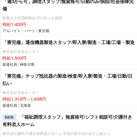
「週3から可」調理スタッフ/無資格可/日勤のみ/病院/社会保障完
備
医療法人社団崎陽会/日の出ヶ丘病院
時給1,400円
アルバイト・パート / 東京都
「寮完備」通信機器製造スタッフ/即入寮/製造・工場/工場・製造
株式会社京栄センター
時給1,500円
派遣社員 / 神奈川県
「寮完備」チップ抵抗器の製造/検査/即入寮/製造・工場/日勤/日
払い
株式会社京栄センター
時給1,310円～1,638円
派遣社員 / 北海道
「福祉調理スタッフ」無資格可/シフト相談可/介護付き
NEW
有料老人ホーム
株式会社優和/介護付有料老人ホーム 至福の館士別の金さん銀さん