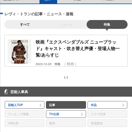
レヴィ・トランの記事・ニュース・速報
すべて
ニュース
特集
映画『エクスペンダブルズ ニューブラッ
ド』キャスト・吹き替え声優・登場人物一
覧/あらすじ
｜映画｜
2023-12-25
特集
1/1
芸能人事典
芸能人TOP
記事
作品
ランキング情報
TV出演
ドラマ出演
CM出演
歌詞
音楽配信