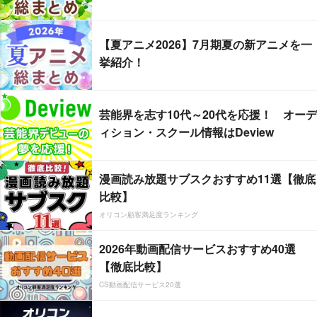
【夏アニメ2026】7月期夏の新アニメを一
挙紹介！
芸能界を志す10代～20代を応援！ オーデ
ィション・スクール情報はDeview
漫画読み放題サブスクおすすめ11選【徹底
比較】
オリコン顧客満足度ランキング
2026年動画配信サービスおすすめ40選
【徹底比較】
CS動画配信サービス20選