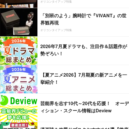
オリコンタイアップ特集
「別班のよう」腕時計で『VIVANT』の世
界観再現
オリコンタイアップ特集
2026年7月夏ドラマも、注目作＆話題作が
勢ぞろい！
【夏アニメ2026】7月期夏の新アニメを一
挙紹介！
芸能界を志す10代～20代を応援！ オーデ
ィション・スクール情報はDeview