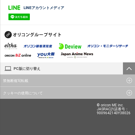
LINEアカウントメディア
PC版に切り替え
禁無断複写転載
クッキーの使用について
© oricon ME inc.
JASRAC許諾番号：
9009642140Y38026