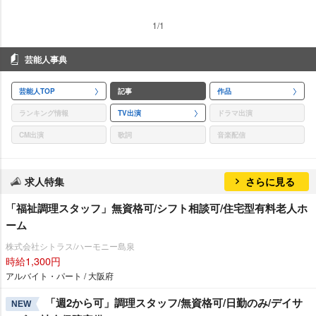
1/1
芸能人事典
芸能人TOP
記事
作品
ランキング情報
TV出演
ドラマ出演
CM出演
歌詞
音楽配信
求人特集
さらに見る
「福祉調理スタッフ」無資格可/シフト相談可/住宅型有料老人ホ
ーム
株式会社シトラス/ハーモニー島泉
時給1,300円
アルバイト・パート / 大阪府
「週2から可」調理スタッフ/無資格可/日勤のみ/デイサ
NEW