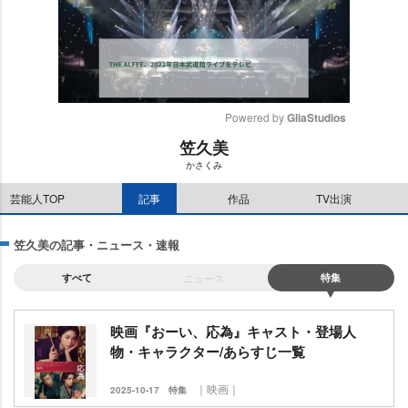
Powered by 
GliaStudios
笠久美
M
かさくみ
u
t
芸能人TOP
記事
作品
TV出演
e
笠久美の記事・ニュース・速報
すべて
ニュース
特集
映画『おーい、応為』キャスト・登場人
物・キャラクター/あらすじ一覧
｜映画｜
2025-10-17
特集