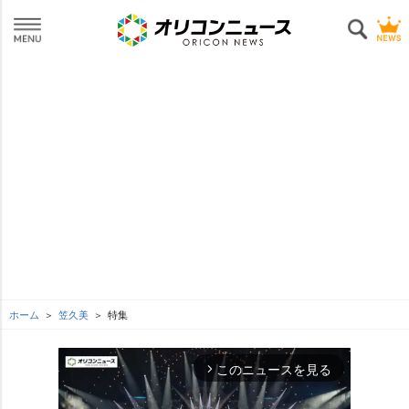
ホーム
笠久美
特集
このニュースを見る
arrow_forward_ios