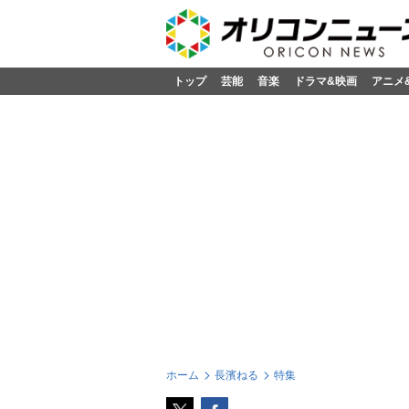
トップ
芸能
音楽
ドラマ&映画
アニメ
ホーム
長濱ねる
特集