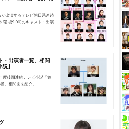
u
t
らが出演するテレビ朝日系連続
e
曜 後9:00)のキャスト・出演
ト・出演者一覧、相関
小説】
2年度後期連続テレビ小説『舞
出演者、相関図を紹介。
グ