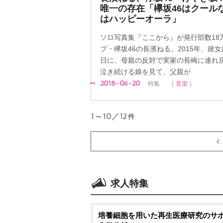
唯一の存在「欅坂46はクール
はハッピーオーラ」
ソロ写真集『ここから』が発行部数18
プ・欅坂46の長濱ねる。2015年、彼
日に、母親の反対で実家の長崎に連れ
泣き続ける娘を見て、父親が
2018-06-20
特集
｜音楽｜
1～10／12
件
求人特集
培養細胞を用いた再生医療研究のサポ