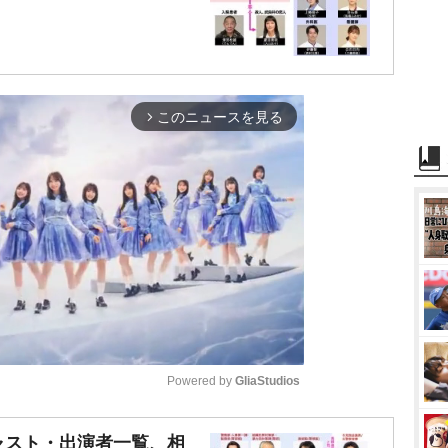
このニュースを見る
arrow_forward_ios
Powered by 
GliaStudios
M
ャスト・出演者一覧、相