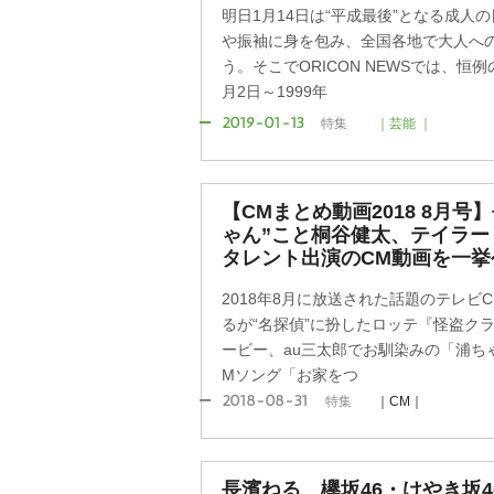
明日1月14日は“平成最後”となる成人
振袖に身を包み、全国各地で大人への
う。そこでORICON NEWSでは、恒例
月2日～1999年
2019-01-13
特集
｜芸能 ｜
【CMまとめ動画2018 8月
ゃん”こと桐谷健太、テイラー
タレント出演のCM動画を一挙
2018年8月に放送された話題のテレビC
るが“名探偵”に扮したロッテ『怪盗クラ
ービー、au三太郎でお馴染みの「浦ち
Mソング「お家をつ
2018-08-31
特集
｜CM｜
長濱ねる、欅坂46・けやき坂