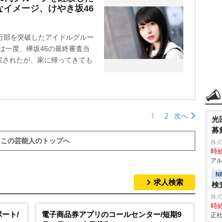
なイメージ、けやき坂46
万部を突破したアイドルグルー
女は一度、欅坂46の最終審査当
戻されたが、家に帰ってきても
1
2
次へ
光
募
この芸能人のトップへ
株式
時給
アル
N
求人検索
検査
株
時給
ート/
電子商品券アプリのコールセンター/短期9
正社