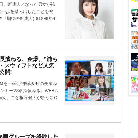
の日。新成人となった男女が袴
一歩を踏み出したことを祝
の『期待の新成人(※1998年4
号】長濱ねる、金爆、”浦ち
・スウィフトなど人気
公開!
Mを一挙公開!欅坂46の長濱ね
ンキーVS名探偵ねる』WEBム
ゃん」こと桐谷健太が歌う新C
46両グループを経験した