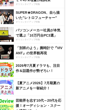
ミマ45％増量作戦再来
オリコンタイアップ特集
SUPER★DRAGON、自ら描
いた”レトロフューチャー”
オリコンタイアップ特集
パソコンメーカー社員が本気
で選ぶ「10万円台PC3選」
オリコンタイアップ特集
「別班のよう」腕時計で『VIV
ANT』の世界観再現
オリコンタイアップ特集
2026年7月夏ドラマも、注目
作＆話題作が勢ぞろい！
【夏アニメ2026】7月期夏の
新アニメを一挙紹介！
芸能界を志す10代～20代を応
援！オーディション・スクー