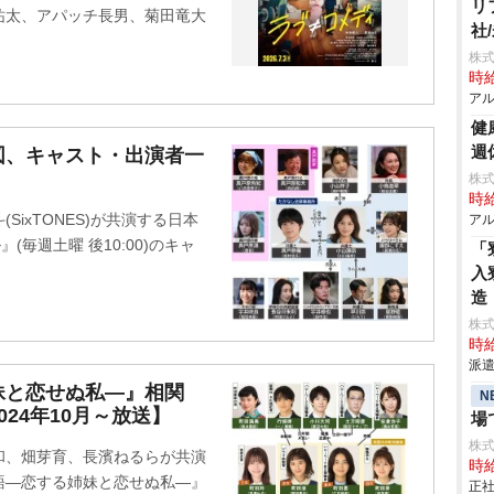
リ
祐太、アパッチ長男、菊田竜大
社
株式
時給
アル
健
週
図、キャスト・出演者一
株式
時給
ixTONES)が共演する日本
アル
(毎週土曜 後10:00)のキャ
「
入
造
株
時給
派遣
妹と恋せぬ私―』相関
N
24年10月～放送】
場
株
和、畑芽育、長濱ねるらが共演
時給
語―恋する姉妹と恋せぬ私―』
正社