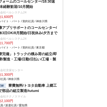
フォームのコールセンター/18:30退
/未経験歓迎/10月開始
会社ベルシステム24
1,600円
バイト・パート / 契約社員 / 神奈川県
康アプリサポートのコールセンター/
休3日OK/8月開始/日祝休み/夕方まで
会社ベルシステム24
1,700円
バイト・パート / 契約社員 / 東京都
寮完備」トラックの積み荷の組立/即
寮/製造・工場/日勤/日払い/工場・製
式会社京栄センター
1,300円
社員 / 神奈川県
寮費無料/トヨタ自動車 上郷工
EW
で部品の組立製造/tutumi
式会社テクノスマイル
2,100円
員 / 派遣社員 / 愛知県