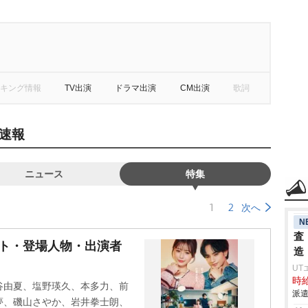
キング情報
TV出演
ドラマ出演
CM出演
歌詞
速報
ニュース
特集
1
2
次へ
N
査
スト・登場人物・出演者
造
UT
時給
谷由夏、塩野瑛久、本多力、前
派遣
夢、磯山さやか、岩井拳士朗、