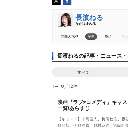
長濱ねる
ながはまねる
芸能人TOP
記事
作品
ラン
長濱ねるの記事・ニュース・
すべて
1～10／12
件
映画『ラブ≠コメディ』キャ
一覧/あらすじ
【キャスト】中島健人、長濱ねる、板
野朋哉、今野浩喜、野村麻純、宮崎吐