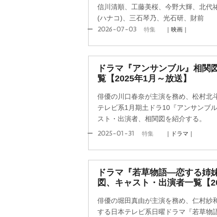
信川清順、工藤美桜、今野大輝、北代
(ハナコ)、三石琴乃、光石研、財前
2026-07-03
特集
｜映画｜
ドラマ『アンサンブル』相関
覧【2025年1月～放送】
俳優の川口春奈が主演を務め、松村北斗(S
テレビ系1月期土ドラ10『アンサンブル』
スト・出演者、相関図を紹介する。
2025-01-31
特集
｜ドラマ｜
ドラマ『若草物語―恋する姉
図、キャスト・出演者一覧【20
俳優の堀田真由が主演を務め、仁村紗
する日本テレビ系日曜ドラマ『若草物