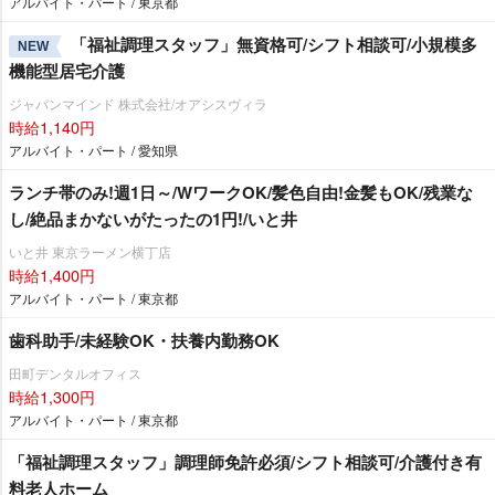
アルバイト・パート / 東京都
「福祉調理スタッフ」無資格可/シフト相談可/小規模多
NEW
機能型居宅介護
ジャパンマインド 株式会社/オアシスヴィラ
時給1,140円
アルバイト・パート / 愛知県
ランチ帯のみ!週1日～/WワークOK/髪色自由!金髪もOK/残業な
し/絶品まかないがたったの1円!/いと井
いと井 東京ラーメン横丁店
時給1,400円
アルバイト・パート / 東京都
歯科助手/未経験OK・扶養内勤務OK
田町デンタルオフィス
時給1,300円
アルバイト・パート / 東京都
「福祉調理スタッフ」調理師免許必須/シフト相談可/介護付き有
料老人ホーム