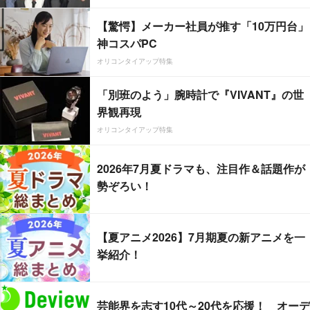
【驚愕】メーカー社員が推す「10万円台」
神コスパPC
オリコンタイアップ特集
「別班のよう」腕時計で『VIVANT』の世
界観再現
オリコンタイアップ特集
2026年7月夏ドラマも、注目作＆話題作が
勢ぞろい！
【夏アニメ2026】7月期夏の新アニメを一
挙紹介！
芸能界を志す10代～20代を応援！ オーデ