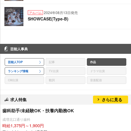
2024年08月13日発売
アルバム
SHOWCASE(Type-B)
芸能人事典
芸能人TOP
記事
作品
ランキング情報
TV出演
ドラマ出演
CM出演
歌詞
音楽配信
求人特集
さらに見る
歯科助手/未経験OK・扶養内勤務OK
成増北口通り歯科
時給1,375円～1,900円