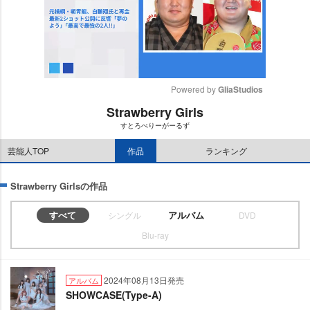
Powered by 
GliaStudios
Strawberry Girls
M
すとろべりーがーるず
u
t
芸能人TOP
作品
ランキング
e
Strawberry Girlsの作品
すべて
アルバム
シングル
DVD
Blu-ray
2024年08月13日発売
アルバム
SHOWCASE(Type-A)