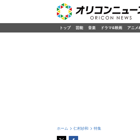
トップ
芸能
音楽
ドラマ&映画
アニメ
ホーム
仁村紗和
特集