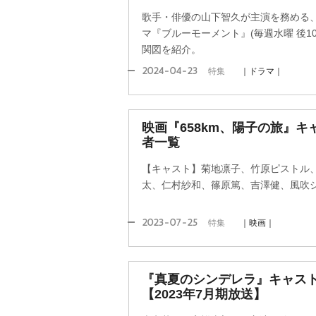
歌手・俳優の山下智久が主演を務める、
マ『ブルーモーメント』(毎週水曜 後10
関図を紹介。
2024-04-23
特集
｜ドラマ｜
映画『658km、陽子の旅』
者一覧
【キャスト】菊地凛子、竹原ピストル
太、仁村紗和、篠原篤、吉澤健、風吹
2023-07-25
特集
｜映画｜
『真夏のシンデレラ』キャス
【2023年7月期放送】