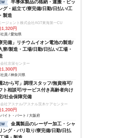
半導体製品の格納・運搬・ピッ
EW
ング・組立て/寮完備/日勤/日払い/工
・製造
エージェント株式会社AGT東海第一CU
1,320円
社員 / 愛知県
寮完備」リチウムイオン電池の製造/
入寮/製造・工場/日勤/日払い/工場・
造
式会社京栄センター
1,300円
社員 / 神奈川県
週2から可」調理スタッフ/無資格可/
フト相談可/サービス付き高齢者向け
宅/社会保障完備
式会社アスナル/アスナル茨木ケアセンター
1,200円
バイト・パート / 大阪府
金属製品のレーザー加工・シャ
EW
リング・バリ取り/寮完備/日勤/日払
/工場・製造