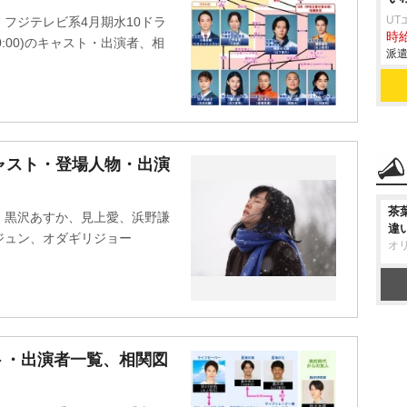
UT
フジテレビ系4月期水10ドラ
時給
:00)のキャスト・出演者、相
派遣
キャスト・登場人物・出演
茶
、黒沢あすか、見上愛、浜野謙
違
ジュン、オダギリジョー
オ
ト・出演者一覧、相関図