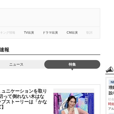
キング情報
TV出演
ドラマ出演
CM出演
歌詞
速報
ニュース
特集
N
理
ミュニケーションを取り
設
回切って倒れない木はな
社会
ラブストーリーは「かな
時給
ズ】
アル