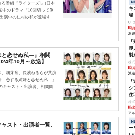
N
る番組『ライターズ!』(日本
キ
、放送中のドラマ『10回切って倒
場
)に出演中の仁村紗和が登場す
UT
時給
派遣
「
即
妹と恋せぬ私―』相関
製
24年10月～放送】
株
時給
和、畑芽育、長濱ねるらが共演
派遣
語―恋する姉妹と恋せぬ私―』
「
30)のキャスト・出演者、相関図
シ
住
株
時給
アル
N
キャスト・出演者一覧、
ー
い