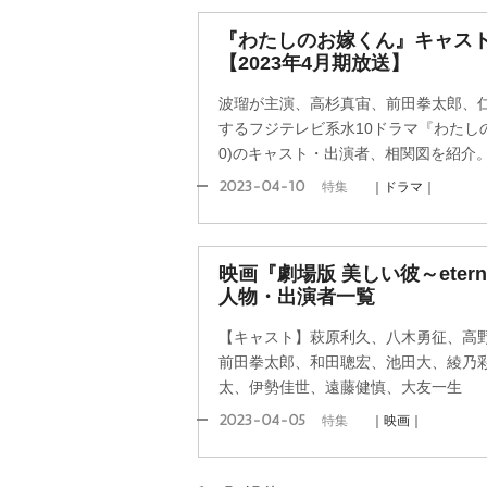
『わたしのお嫁くん』キャス
【2023年4月期放送】
波瑠が主演、高杉真宙、前田拳太郎、
するフジテレビ系水10ドラマ『わたしのお
0)のキャスト・出演者、相関図を紹介
2023-04-10
特集
｜ドラマ｜
映画『劇場版 美しい彼～eter
人物・出演者一覧
【キャスト】萩原利久、八木勇征、高
前田拳太郎、和田聰宏、池田大、綾乃
太、伊勢佳世、遠藤健慎、大友一生
2023-04-05
特集
｜映画｜