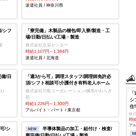
派遣社員 / 神奈川県
/シフ
「寮完備」木製品の梱包/即入寮/製造・工
場/日勤/日払い/工場・製造
楽
株式会社京栄センター
時給1,107円～1,384円
派遣社員 / 北海道
備/日
「週3から可」調理スタッフ/調理師免許必
須/シフト相談可/介護付き有料老人ホーム
株式会社川島コーポレーション/練馬やわらぎ
CU
「
苑
シ
時給1,226円～1,300円
住
アルバイト・パート / 東京都
株
時給
アル
可/シ
半導体製品の加工・組付け・検査/
NEW
N
寮完備/日勤/日払い/工場・製造