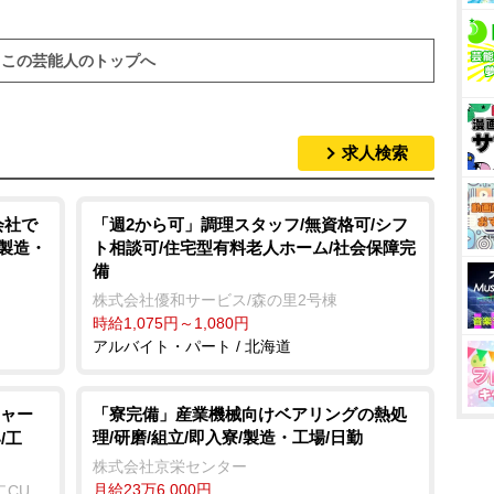
この芸能人のトップへ
求人検索
会社で
「週2から可」調理スタッフ/無資格可/シフ
/製造・
ト相談可/住宅型有料老人ホーム/社会保障完
備
株式会社優和サービス/森の里2号棟
時給1,075円～1,080円
アルバイト・パート / 北海道
ャー
「寮完備」産業機械向けベアリングの熱処
理/研磨/組立/即入寮/製造・工場/日勤
/工
株式会社京栄センター
月給23万6,000円
二CU