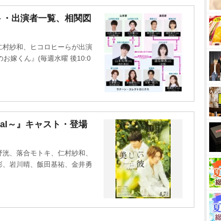
M
ト・出演者一覧、相関図
u
t
仁村紗和、ヒコロヒーらが出演
e
嫁くん』(毎週水曜 後10:0
。
nal～』キャスト・登場
野洸、落合モトキ、仁村紗和、
彩、岩川晴、飯田基祐、金井勇