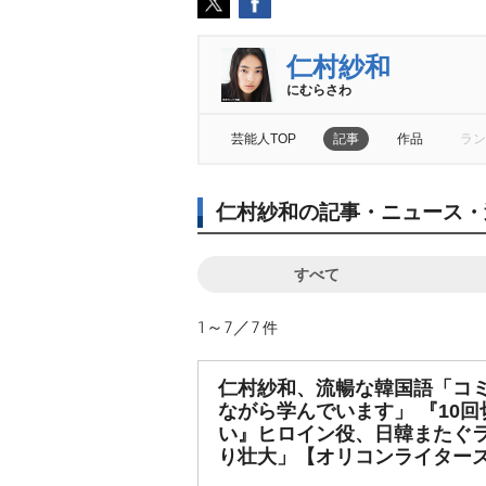
仁村紗和
にむらさわ
芸能人TOP
記事
作品
ラン
仁村紗和の記事・ニュース・
すべて
1～7／7
件
仁村紗和、流暢な韓国語「コ
ながら学んでいます」 『10
い』ヒロイン役、日韓またぐ
り壮大」【オリコンライター