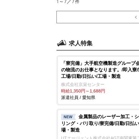
1～7／7
件
求人特集
「寮完備」大手航空機製造グループ
の物流のお仕事となります。/即入寮
工場/日勤/日払い/工場・製造
株式会社京栄センター
時給1,350円～1,688円
派遣社員 / 愛知県
金属製品のレーザー加工・シ
NEW
リング・バリ取り/寮完備/日勤/日払い
場・製造
UTエージェント株式会社AGT南関東第