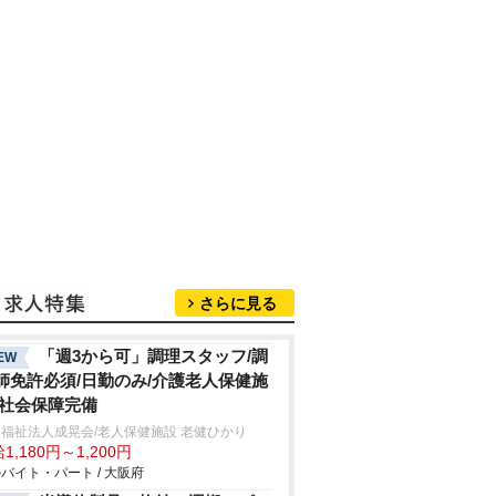
さらに見る
「週3から可」調理スタッフ/調
EW
師免許必須/日勤のみ/介護老人保健施
/社会保障完備
福祉法人成晃会/老人保健施設 老健ひかり
1,180円～1,200円
バイト・パート / 大阪府