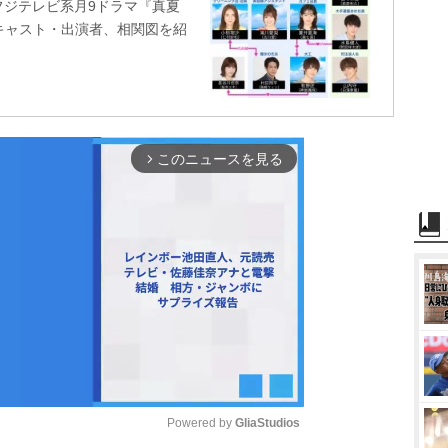
フジテレビ系月9ドラマ『真夏
ののキャスト・出演者、相関図を紹
このニュースを見る
arrow_forward_ios
Powered by 
GliaStudios