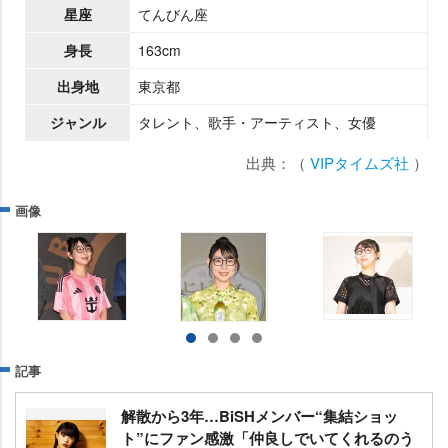
星座
てんびん座
身長
163cm
出身地
東京都
ジャンル
タレント、歌手・アーティスト、女優
出典：（
VIPタイムズ社
）
画像
記事
解散から3年…BiSHメンバー“集結ショッ
ト”にファン感激「仲良しでいてくれるのう