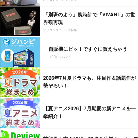
「別班のよう」腕時計で『VIVANT』の世
界観再現
オリコンタイアップ特集
自販機にピッ！ですぐに買えちゃう
（PR）ジハンピ
2026年7月夏ドラマも、注目作＆話題作が
勢ぞろい！
【夏アニメ2026】7月期夏の新アニメを一
挙紹介！