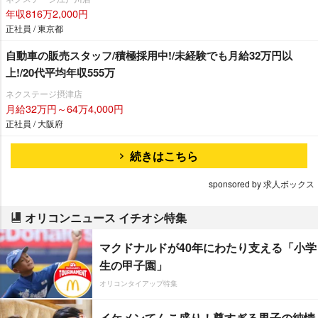
年収816万2,000円
正社員 / 東京都
自動車の販売スタッフ/積極採用中!/未経験でも月給32万円以
上!/20代平均年収555万
ネクステージ摂津店
月給32万円～64万4,000円
正社員 / 大阪府
続きはこちら
sponsored by 求人ボックス
オリコンニュース イチオシ特集
マクドナルドが40年にわたり支える「小学
生の甲子園」
オリコンタイアップ特集
イケメンてんこ盛り！尊すぎる男子の純情