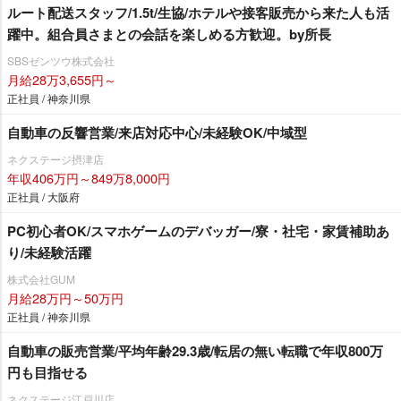
ルート配送スタッフ/1.5t/生協/ホテルや接客販売から来た人も活
躍中。組合員さまとの会話を楽しめる方歓迎。by所長
SBSゼンツウ株式会社
月給28万3,655円～
正社員 / 神奈川県
自動車の反響営業/来店対応中心/未経験OK/中域型
ネクステージ摂津店
年収406万円～849万8,000円
正社員 / 大阪府
PC初心者OK/スマホゲームのデバッガー/寮・社宅・家賃補助あ
り/未経験活躍
株式会社GUM
月給28万円～50万円
正社員 / 神奈川県
自動車の販売営業/平均年齢29.3歳/転居の無い転職で年収800万
円も目指せる
ネクステージ江戸川店