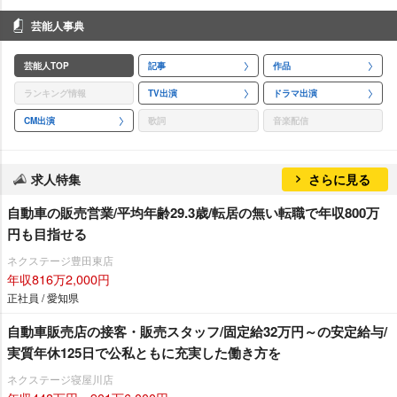
芸能人事典
芸能人TOP
記事
作品
ランキング情報
TV出演
ドラマ出演
CM出演
歌詞
音楽配信
求人特集
さらに見る
自動車の販売営業/平均年齢29.3歳/転居の無い転職で年収800万
円も目指せる
ネクステージ豊田東店
年収816万2,000円
正社員 / 愛知県
自動車販売店の接客・販売スタッフ/固定給32万円～の安定給与/
実質年休125日で公私ともに充実した働き方を
ネクステージ寝屋川店