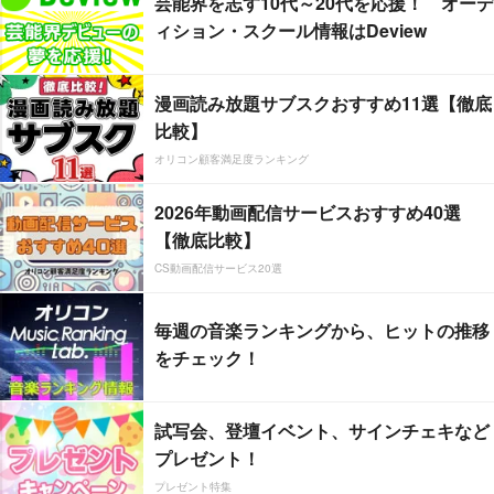
芸能界を志す10代～20代を応援！ オーデ
ィション・スクール情報はDeview
漫画読み放題サブスクおすすめ11選【徹底
比較】
オリコン顧客満足度ランキング
2026年動画配信サービスおすすめ40選
【徹底比較】
CS動画配信サービス20選
毎週の音楽ランキングから、ヒットの推移
をチェック！
試写会、登壇イベント、サインチェキなど
プレゼント！
プレゼント特集