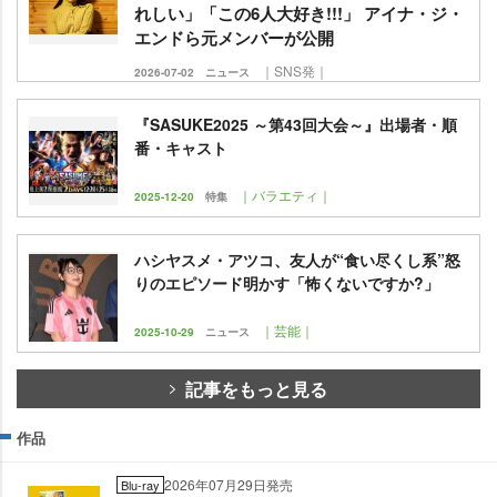
れしい」「この6人大好き!!!」 アイナ・ジ・
エンドら元メンバーが公開
｜SNS発｜
2026-07-02
ニュース
『SASUKE2025 ～第43回大会～』出場者・順
番・キャスト
｜バラエティ｜
2025-12-20
特集
ハシヤスメ・アツコ、友人が“食い尽くし系”怒
りのエピソード明かす「怖くないですか?」
｜芸能｜
2025-10-29
ニュース
記事をもっと見る
作品
2026年07月29日発売
Blu-ray