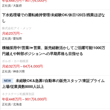
年収448万円～901万6,000円
正社員 / 大阪府
下水処理場での運転維持管理/未経験OK/休日120日/残業ほぼな
し
株式会社アイ・メッツ
月給23万円～
正社員 / 愛知県
積極採用中!営業/⏩️営業、販売経験活かしてご活躍可能!1000万
円越えや幹部ポジションへの早期昇格も目指せる
ボルボ・カー相模原
月給32万円～64万4,000円
正社員 / 神奈川県
未経験OK&急募!/自動車の販売スタッフ/東証プライム
NEW
上場/従業員数8000人以上
ネクステージ札幌厚別店
年収448万円～901万6,000円
正社員 / 北海道