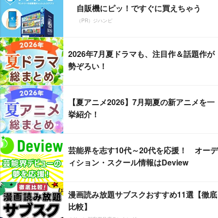
自販機にピッ！ですぐに買えちゃう
（PR）ジハンピ
2026年7月夏ドラマも、注目作＆話題作が
勢ぞろい！
【夏アニメ2026】7月期夏の新アニメを一
挙紹介！
芸能界を志す10代～20代を応援！ オーデ
ィション・スクール情報はDeview
漫画読み放題サブスクおすすめ11選【徹底
比較】