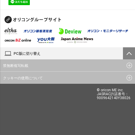
PC版に切り替え
禁無断複写転載
クッキーの使用について
© oricon ME inc.
JASRAC許諾番号：
9009642140Y38026