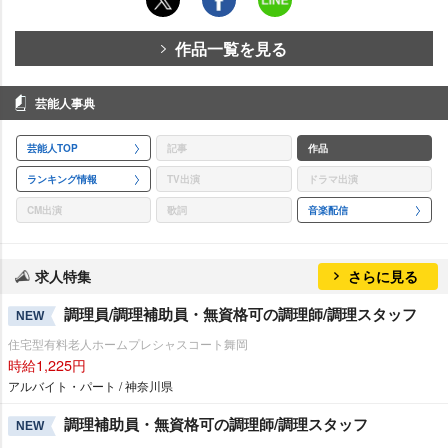
作品一覧を見る
芸能人事典
芸能人TOP
記事
作品
ランキング情報
TV出演
ドラマ出演
CM出演
歌詞
音楽配信
求人特集
さらに見る
調理員/調理補助員・無資格可の調理師/調理スタッフ
NEW
住宅型有料老人ホームプレシャスコート舞岡
時給1,225円
アルバイト・パート / 神奈川県
調理補助員・無資格可の調理師/調理スタッフ
NEW