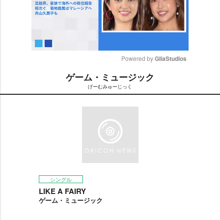
Powered by 
GliaStudios
ゲーム・ミュージック
M
げーむみゅーじっく
u
t
e
シングル
LIKE A FAIRY
ゲーム・ミュージック