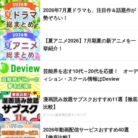
2026年7月夏ドラマも、注目作＆話題作が
勢ぞろい！
【夏アニメ2026】7月期夏の新アニメを一
挙紹介！
芸能界を志す10代～20代を応援！ オーデ
ィション・スクール情報はDeview
漫画読み放題サブスクおすすめ11選【徹底
比較】
オリコン顧客満足度ランキング
2026年動画配信サービスおすすめ40選
【徹底比較】