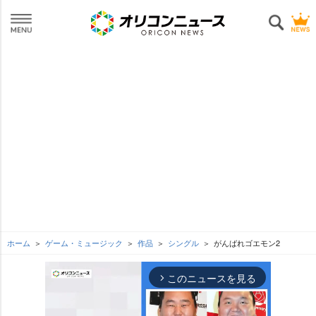
ホーム
ゲーム・ミュージック
作品
シングル
がんばれゴエモン2
このニュースを見る
arrow_forward_ios