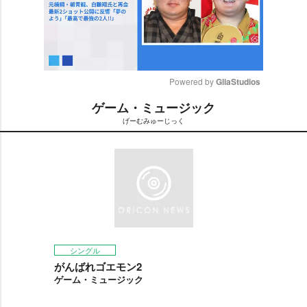
Powered by 
GliaStudios
ゲーム・ミュージック
M
げーむみゅーじっく
u
t
e
シングル
がんばれゴエモン2
ゲーム・ミュージック