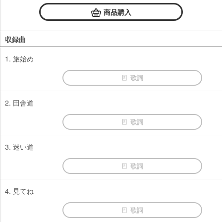
商品購入
収録曲
1. 旅始め
歌詞
2. 田舎道
歌詞
3. 迷い道
歌詞
4. 見てね
歌詞