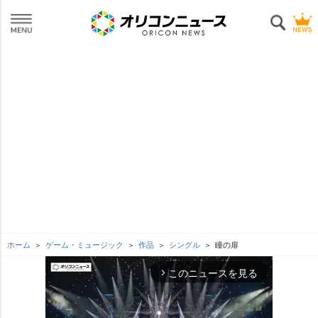
ホーム
ゲーム・ミュージック
作品
シングル
瞳の扉
このニュースを見る
arrow_forward_ios