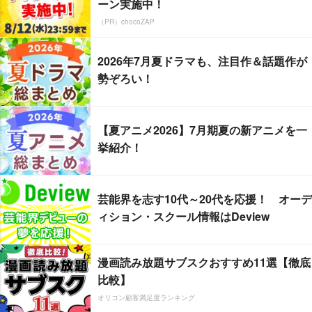
ーン実施中！
（PR）chocoZAP
2026年7月夏ドラマも、注目作＆話題作が
勢ぞろい！
【夏アニメ2026】7月期夏の新アニメを一
挙紹介！
芸能界を志す10代～20代を応援！ オーデ
ィション・スクール情報はDeview
漫画読み放題サブスクおすすめ11選【徹底
比較】
オリコン顧客満足度ランキング