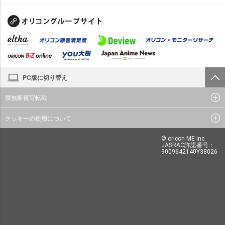
PC版に切り替え
禁無断複写転載
クッキーの使用について
© oricon ME inc.
JASRAC許諾番号：
9009642140Y38026