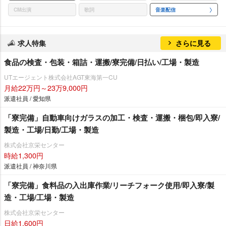
CM出演
歌詞
音楽配信
求人特集
さらに見る
食品の検査・包装・箱詰・運搬/寮完備/日払い/工場・製造
UTエージェント株式会社AGT東海第一CU
月給22万円～23万9,000円
派遣社員 / 愛知県
「寮完備」自動車向けガラスの加工・検査・運搬・梱包/即入寮/
製造・工場/日勤/工場・製造
株式会社京栄センター
時給1,300円
派遣社員 / 神奈川県
「寮完備」食料品の入出庫作業/リーチフォーク使用/即入寮/製
造・工場/工場・製造
株式会社京栄センター
日給1,600円