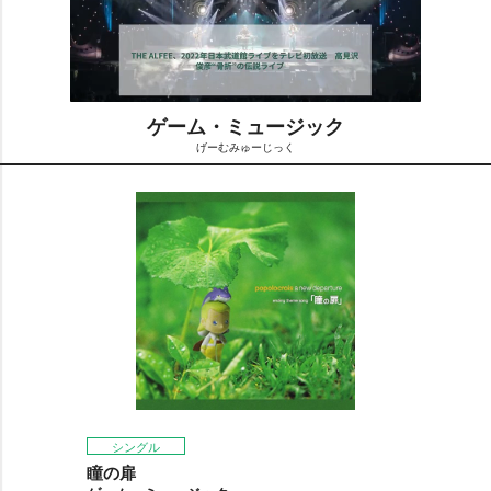
ゲーム・ミュージック
げーむみゅーじっく
M
u
t
e
シングル
瞳の扉