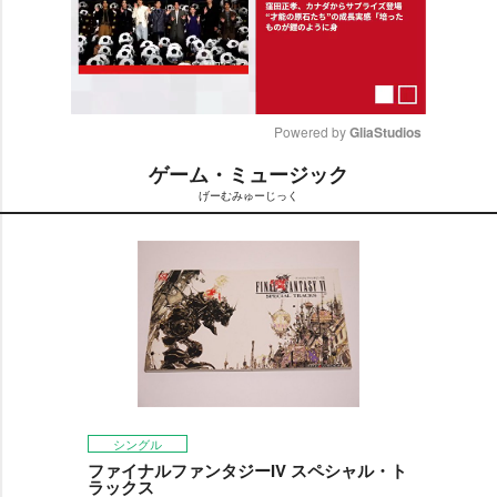
Powered by 
GliaStudios
ゲーム・ミュージック
M
げーむみゅーじっく
u
t
e
シングル
ファイナルファンタジーIV スペシャル・ト
ラックス