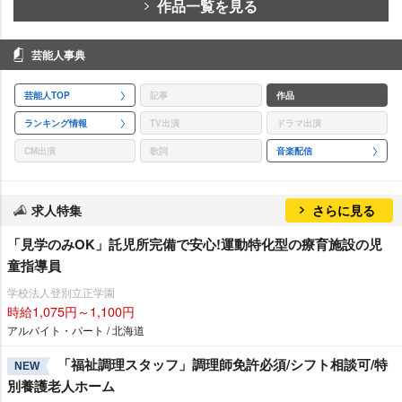
作品一覧を見る
芸能人事典
芸能人TOP
記事
作品
ランキング情報
TV出演
ドラマ出演
CM出演
歌詞
音楽配信
求人特集
さらに見る
「見学のみOK」託児所完備で安心!運動特化型の療育施設の児
童指導員
学校法人登別立正学園
時給1,075円～1,100円
アルバイト・パート / 北海道
「福祉調理スタッフ」調理師免許必須/シフト相談可/特
NEW
別養護老人ホーム