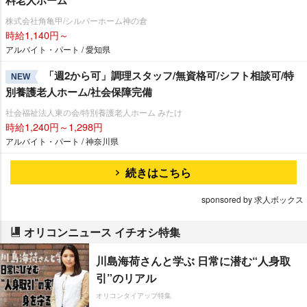
料老人ホーム
株式会社角亀甲/シルバーホーム神の倉
時給1,140円～
アルバイト・パート / 愛知県
「週2から可」調理スタッフ/無資格可/シフト相談可/特
NEW
別養護老人ホーム/社会保障完備
社会福祉法人東の会/特別養護老人ホーム みたけ
時給1,240円～1,298円
アルバイト・パート / 神奈川県
続きはこちら
sponsored by 求人ボックス
オリコンニュース イチオシ特集
川島海荷さんと学ぶ 日常に潜む“人身取
引”のリアル
オリコンタイアップ特集