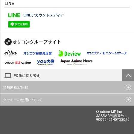
LINE
LINEアカウントメディア
PC版に切り替え
禁無断複写転載
クッキーの使用について
© oricon ME inc.
JASRAC許諾番号：
9009642140Y38026