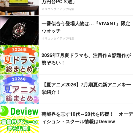
万円台PC３選」
オリコンタイアップ特集
一番似合う登場人物は…『VIVANT』限定
ウオッチ
オリコンタイアップ特集
2026年7月夏ドラマも、注目作＆話題作が
勢ぞろい！
【夏アニメ2026】7月期夏の新アニメを一
挙紹介！
芸能界を志す10代～20代を応援！ オーデ
ィション・スクール情報はDeview