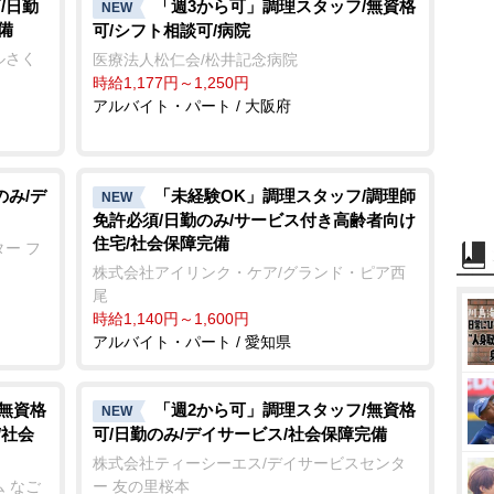
t
/日勤
「週3から可」調理スタッフ/無資格
NEW
備
可/シフト相談可/病院
e
ルさく
医療法人松仁会/松井記念病院
時給1,177円～1,250円
アルバイト・パート / 大阪府
のみ/デ
「未経験OK」調理スタッフ/調理師
NEW
免許必須/日勤のみ/サービス付き高齢者向け
住宅/社会保障完備
ー フ
株式会社アイリンク・ケア/グランド・ピア西
尾
時給1,140円～1,600円
アルバイト・パート / 愛知県
/無資格
「週2から可」調理スタッフ/無資格
NEW
/社会
可/日勤のみ/デイサービス/社会保障完備
株式会社ティーシーエス/デイサービスセンタ
 なご
ー 友の里桜本