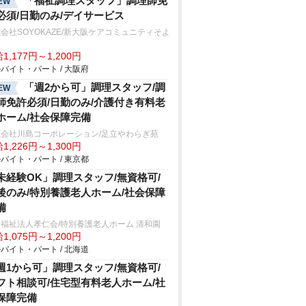
「福祉調理スタッフ」調理師免
EW
必須/日勤のみ/デイサービス
会社SOYOKAZE/新大阪ケアコミュニティそよ
1,177円～1,200円
バイト・パート / 大阪府
「週2から可」調理スタッフ/調
EW
師免許必須/日勤のみ/介護付き有料老
ホーム/社会保障完備
式会社川島コーポレーション/足立やわらぎ苑
1,226円～1,300円
バイト・パート / 東京都
未経験OK」調理スタッフ/無資格可/
後のみ/特別養護老人ホーム/社会保障
備
福祉法人孝仁会/特別養護老人ホーム 清和園
1,075円～1,200円
バイト・パート / 北海道
週1から可」調理スタッフ/無資格可/
フト相談可/住宅型有料老人ホーム/社
保障完備