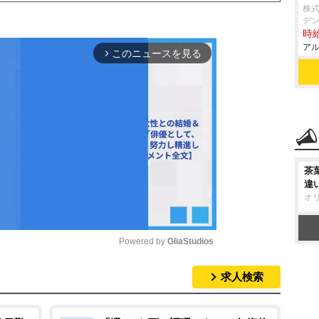
株式
デン
時給
アル
このニュースを見る
arrow_forward_ios
茶
違
オ
Powered by 
GliaStudios
求人検索
M
u