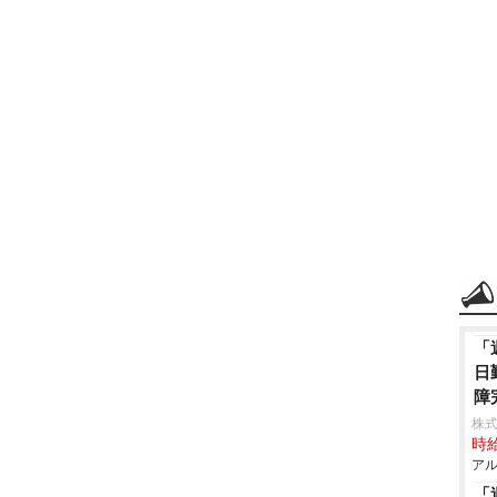
「
日
障
株式
時給
アル
「