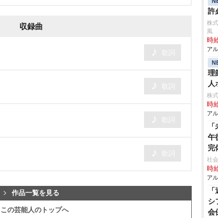
N
許
株式
収録曲
風
時給
アル
歌詞
N
理
人
歌詞
株
時給
アル
歌詞
「
午
完
歌詞
社会
時給
アル
「
作品一覧を見る
シ
この芸能人のトップへ
会