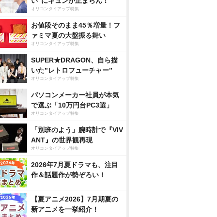
い”にキュンが止まらん！
オリコンタイアップ特集
お値段そのまま45％増量！フ
ァミマ夏の大盤振る舞い
オリコンタイアップ特集
SUPER★DRAGON、自ら描
いた”レトロフューチャー”
オリコンタイアップ特集
パソコンメーカー社員が本気
で選ぶ「10万円台PC3選」
オリコンタイアップ特集
「別班のよう」腕時計で『VIV
ANT』の世界観再現
オリコンタイアップ特集
2026年7月夏ドラマも、注目
作＆話題作が勢ぞろい！
【夏アニメ2026】7月期夏の
新アニメを一挙紹介！