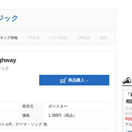
ジック
キング情報
TV出演
ドラマ出演
CM出演
歌詞
ighway
ジック
商品購入
「
相
発売元
ポリスター
社
額
価格
1,388円（税込）
時給
アル
トルR」テーマ・ソング 他