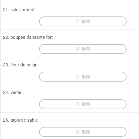
21. soleil ardent
歌詞
22. poupee dansante fort
歌詞
23. fleur de neige
歌詞
24. verite
歌詞
25. tapis de sable
歌詞