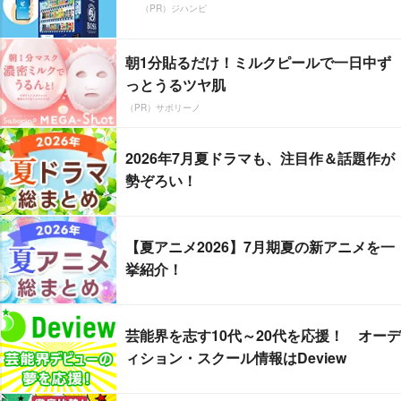
（PR）ジハンピ
朝1分貼るだけ！ミルクピールで一日中ず
っとうるツヤ肌
（PR）サボリーノ
2026年7月夏ドラマも、注目作＆話題作が
勢ぞろい！
【夏アニメ2026】7月期夏の新アニメを一
挙紹介！
芸能界を志す10代～20代を応援！ オーデ
ィション・スクール情報はDeview