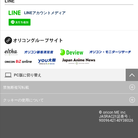
LINE
LINEアカウントメディア
PC版に切り替え
禁無断複写転載
クッキーの使用について
© oricon ME inc.
JASRAC許諾番号：
9009642140Y38026