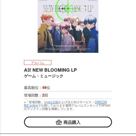
アルバム
A3! NEW BLOOMING LP
ゲーム・ミュージック
最高順位：
49
位
登場回数：
2
回
※「登場回数」は
you大樹
および法人向けサービス・
ORICON
BiZ online
で公開しております週間アルバムランキングTOP300
のランクイン回数を掲載しています。
商品購入