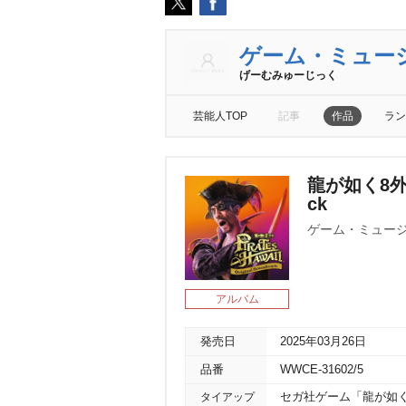
ゲーム・ミュー
げーむみゅーじっく
芸能人TOP
記事
作品
ラン
龍が如く8外伝 P
ck
ゲーム・ミュー
アルバム
発売日
2025年03月26日
品番
WWCE-31602/5
タイアップ
セガ社ゲーム「龍が如く8外伝 