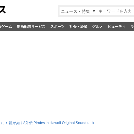
ニュース・特集
&ゲーム
動画配信サービス
スポーツ
社会・経済
グルメ
ビューティ
ラ
バム
龍が如く8外伝 Pirates in Hawaii Original Soundtrack