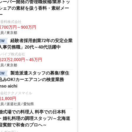
レーバー開発の管理職候補/業界トッ
シェアの素材を扱う香料・素材メー
ー
洋香料株式会社
700万円～900万円
員 / 東京都
経験者採用創業72年の安定企業
EW
人事労務職」20代～40代活躍中
辺パイプ株式会社
23万2,000円～45万円
員 / 東京都
製造派遣スタッフの募集!寮住
EW
込みOK!カーエアコンの検査業務
nso aichi
式会社テクノスマイル
1,800円
員 / 派遣社員 / 愛知県
婚式場での料理人 料亭での日本料
・婚礼料理の調理スタッフ/～北海道
迎賓館で和食のプロへ～