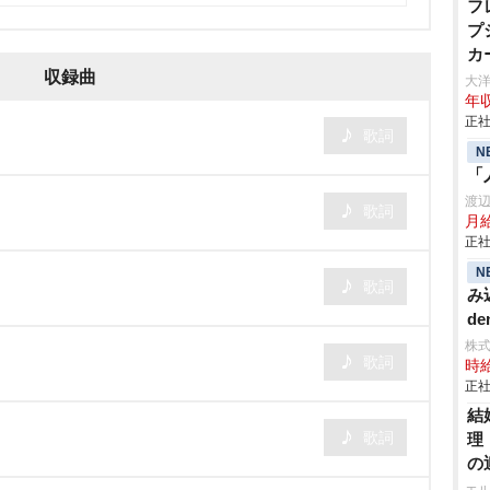
フ
プ
カ
収録曲
大
年収
正社
歌詞
N
「
渡
歌詞
月給
正社
N
歌詞
み
de
株
歌詞
時給
正社
結
歌詞
理
の