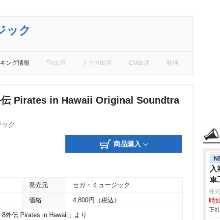
ジック
キング情報
TV出演
ドラマ出演
CM出演
歌詞
irates in Hawaii Original Soundtra
ジック
商品購入
N
入
車
発売元
セガ・ミュージック
aic
株
価格
4,800円（税込）
時給
正社
Pirates in Hawaii」より