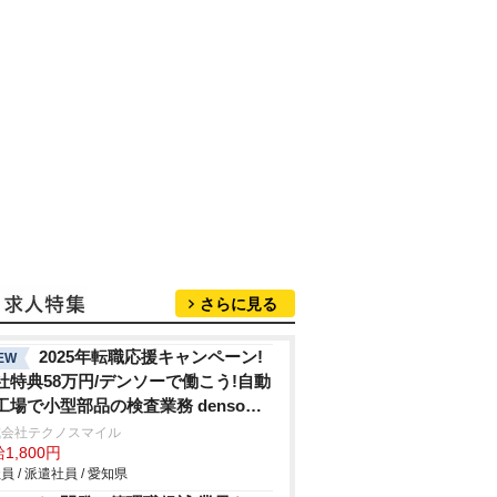
さらに見る
2025年転職応援キャンペーン!
EW
社特典58万円/デンソーで働こう!自動
工場で小型部品の検査業務 denso
hi
式会社テクノスマイル
1,800円
員 / 派遣社員 / 愛知県