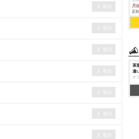
エ
月給
歌詞
正社
歌詞
歌詞
茶
歌詞
違
オ
歌詞
歌詞
歌詞