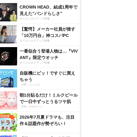
CROWN HEAD、結成1周年で
見えた”バンドらしさ”
オリコンタイアップ特集
【驚愕】メーカー社員が推す
「10万円台」神コスパPC
オリコンタイアップ特集
一番似合う登場人物は…『VIV
ANT』限定ウオッチ
オリコンタイアップ特集
自販機にピッ！ですぐに買え
ちゃう
（PR）ジハンピ
朝1分貼るだけ！ミルクピール
で一日中ずっとうるツヤ肌
（PR）サボリーノ
2026年7月夏ドラマも、注目
作＆話題作が勢ぞろい！