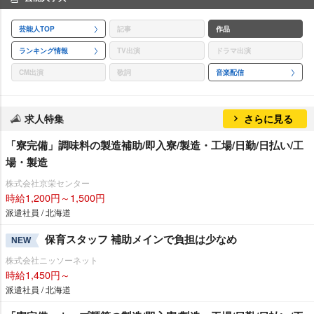
芸能人TOP
記事
作品
ランキング情報
TV出演
ドラマ出演
CM出演
歌詞
音楽配信
求人特集
さらに見る
「寮完備」調味料の製造補助/即入寮/製造・工場/日勤/日払い/工
場・製造
株式会社京栄センター
時給1,200円～1,500円
派遣社員 / 北海道
保育スタッフ 補助メインで負担は少なめ
NEW
株式会社ニッソーネット
時給1,450円～
派遣社員 / 北海道