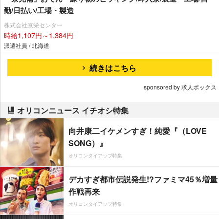
勤/日払い/工場・製造
株式会社京栄センター
時給1,107円～1,384円
派遣社員 / 北海道
続きはこちら
sponsored by 求人ボックス
オリコンニュース イチオシ特集
向井康二イケメンすぎ！純愛『（LOVE
SONG）』
オリコンタイアップ特集
デカすぎ都市伝説発生!?ファミマ45％増量
作戦再来
オリコンタイアップ特集