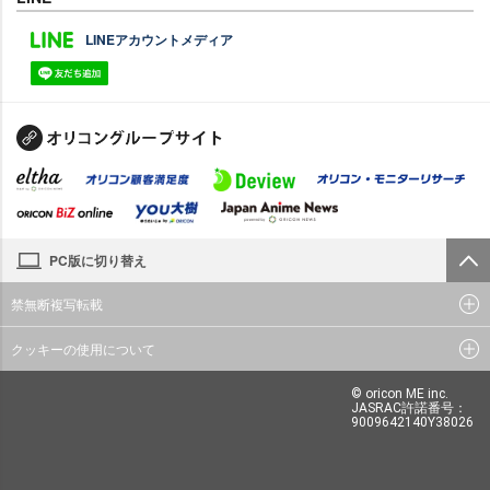
LINEアカウントメディア
PC版に切り替え
禁無断複写転載
クッキーの使用について
© oricon ME inc.
JASRAC許諾番号：
9009642140Y38026