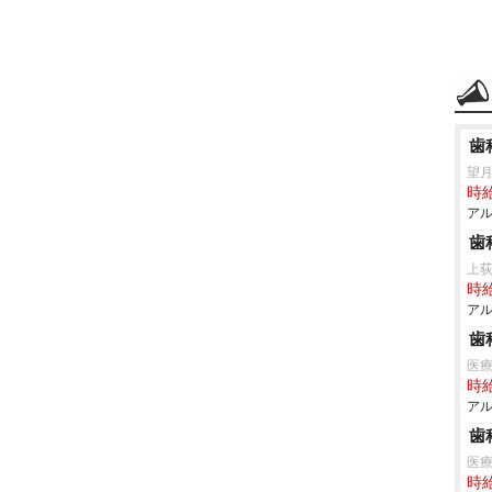
歯
望
時給
アル
歯
上
時給
アル
歯
医
時給
アル
歯
医
時給