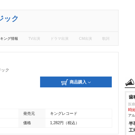
ジック
キング情報
TV出演
ドラマ出演
CM出演
歌詞
ジック
商品購入
歯
医療
時給
発売元
キングレコード
アル
価格
1,282円（税込）
半
工