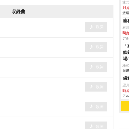
株
月給
収録曲
派遣
歯
歌詞
石
時給
アル
「
歌詞
鉄
場
株
歌詞
派遣
歯
望
歌詞
時給
アル
歌詞
歌詞