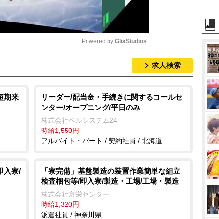
Powered by 
GliaStudios
求人検索
M
u
t
短期来
リーダー/配当金・手続きに関するコールセ
ンター/オープニング/平日のみ
e
株式会社ベルシステム24
時給1,550円
アルバイト・パート / 契約社員 / 北海道
即入寮/
「寮完備」基盤製造の装置作業簡単な組立
検査梱包等/即入寮/製造・工場/工場・製造
株式会社京栄センター
時給1,320円
派遣社員 / 神奈川県