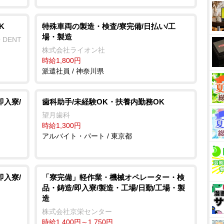
K
特殊車両の製造・検査/寮完備/日払い/工
場・製造
 DENT
株式会社ライオン社
時給1,800円
派遣社員 / 神奈川県
即入寮/
歯科助手/未経験OK・扶養内勤務OK
望月歯科
時給1,300円
アルバイト・パート / 東京都
即入寮/
「寮完備」軽作業・機械オペレーター・検
品・鋳造/即入寮/製造・工場/日勤/工場・製
造
株式会社京栄センター
時給1,400円～1,750円