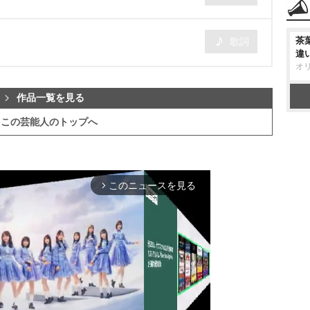
茶
歌詞
違
オ
作品一覧を見る
この芸能人のトップへ
このニュースを見る
arrow_forward_ios