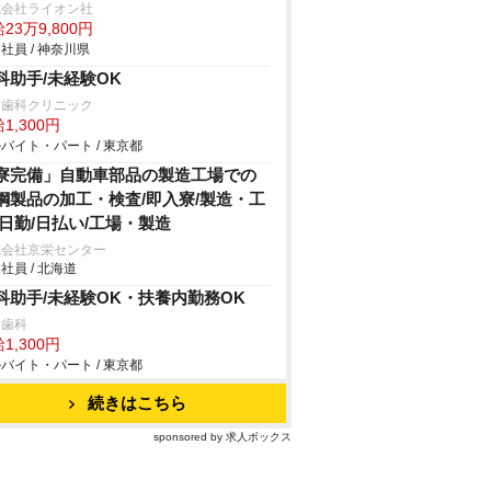
式会社ライオン社
23万9,800円
社員 / 神奈川県
科助手/未経験OK
川歯科クリニック
1,300円
バイト・パート / 東京都
寮完備」自動車部品の製造工場での
鋼製品の加工・検査/即入寮/製造・工
/日勤/日払い/工場・製造
式会社京栄センター
社員 / 北海道
科助手/未経験OK・扶養内勤務OK
月歯科
1,300円
バイト・パート / 東京都
続きはこちら
sponsored by 求人ボックス