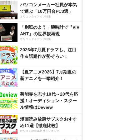
パソコンメーカー社員が本気
で選ぶ「10万円台PC3選」
オリコンタイアップ特集
「別班のよう」腕時計で『VIV
ANT』の世界観再現
オリコンタイアップ特集
2026年7月夏ドラマも、注目
作＆話題作が勢ぞろい！
【夏アニメ2026】7月期夏の
新アニメを一挙紹介！
芸能界を志す10代～20代を応
援！オーディション・スクー
ル情報はDeview
漫画読み放題サブスクおすす
め11選【徹底比較】
オリコン顧客満足度ランキング