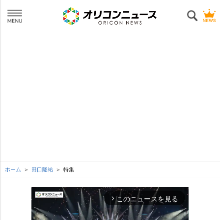
ホーム
田口隆祐
特集
このニュースを見る
arrow_forward_ios