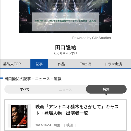
Powered by 
GliaStudios
田口隆祐
M
たぐちりゅうすけ
u
t
芸能人TOP
記事
作品
TV出演
ドラマ出演
e
田口隆祐の記事・ニュース・速報
すべて
ニュース
特集
映画『アントニオ猪木をさがして』キャス
ト・登場人物・出演者一覧
｜映画｜
2023-10-04
特集