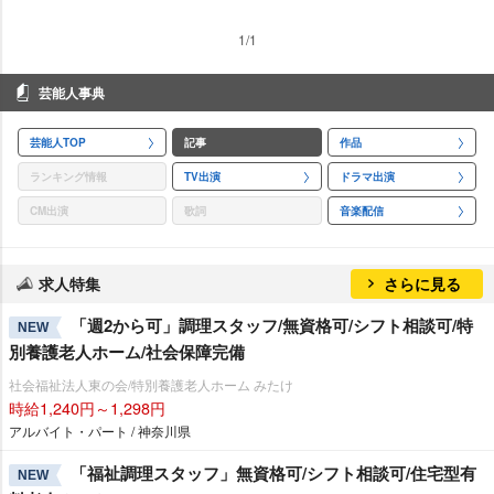
1/1
芸能人事典
芸能人TOP
記事
作品
ランキング情報
TV出演
ドラマ出演
CM出演
歌詞
音楽配信
求人特集
さらに見る
「週2から可」調理スタッフ/無資格可/シフト相談可/特
NEW
別養護老人ホーム/社会保障完備
社会福祉法人東の会/特別養護老人ホーム みたけ
時給1,240円～1,298円
アルバイト・パート / 神奈川県
「福祉調理スタッフ」無資格可/シフト相談可/住宅型有
NEW