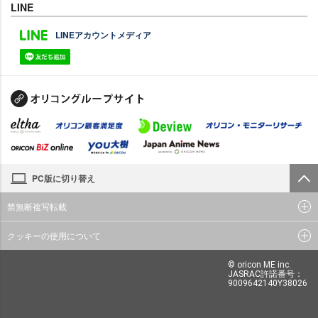
LINE
LINEアカウントメディア
PC版に切り替え
禁無断複写転載
クッキーの使用について
© oricon ME inc.
JASRAC許諾番号：
9009642140Y38026