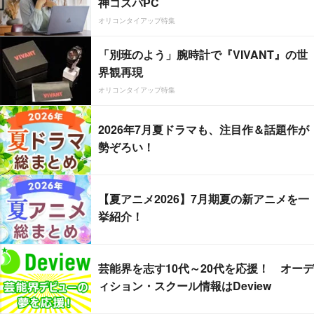
神コスパPC
オリコンタイアップ特集
「別班のよう」腕時計で『VIVANT』の世
界観再現
オリコンタイアップ特集
2026年7月夏ドラマも、注目作＆話題作が
勢ぞろい！
【夏アニメ2026】7月期夏の新アニメを一
挙紹介！
芸能界を志す10代～20代を応援！ オーデ
ィション・スクール情報はDeview