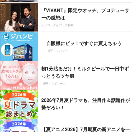
『VIVANT』限定ウオッチ、プロデューサ
ーの感想は
オリコンタイアップ特集
自販機にピッ！ですぐに買えちゃう
（PR）ジハンピ
朝1分貼るだけ！ミルクピールで一日中ず
っとうるツヤ肌
（PR）サボリーノ
2026年7月夏ドラマも、注目作＆話題作が
勢ぞろい！
【夏アニメ2026】7月期夏の新アニメを一