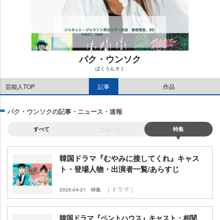
パク・ウンソク
ぱくうんそく
M
芸能人TOP
記事
作品
u
t
e
パク・ウンソクの記事・ニュース・速報
すべて
ニュース
特集
韓国ドラマ『むやみに接してくれ』キャス
ト・登場人物・出演者一覧/あらすじ
｜ドラマ｜
2025-04-21
特集
韓国ドラマ『ペントハウス』キャスト・相関