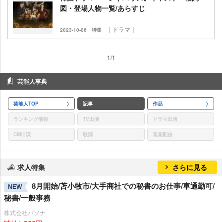
図・登場人物一覧/あらすじ
｜ドラマ｜
2023-10-06
特集
1/1
芸能人事典
芸能人TOP
記事
作品
ランキング情報
TV出演
ドラマ出演
CM出演
歌詞
音楽配信
求人特集
さらに見る
8月開始/苫小牧市/大手商社での秘書のお仕事/車通勤可/
NEW
秘書/一般事務
株式会社パソナ