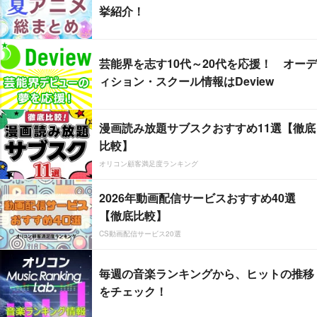
挙紹介！
芸能界を志す10代～20代を応援！ オーデ
ィション・スクール情報はDeview
漫画読み放題サブスクおすすめ11選【徹底
比較】
オリコン顧客満足度ランキング
2026年動画配信サービスおすすめ40選
【徹底比較】
CS動画配信サービス20選
毎週の音楽ランキングから、ヒットの推移
をチェック！