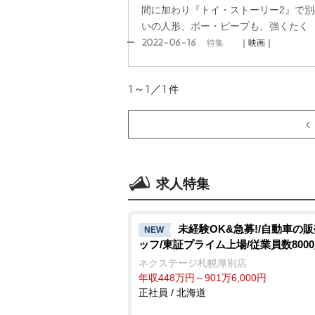
間に加わり『トイ・ストーリー2』で
いの人形、ボー・ピープも、強くたく
2022-06-16
特集
｜映画｜
1～1／1
件
求人特集
未経験OK&急募!/自動車の
NEW
ッフ/東証プライム上場/従業員数800
ネクステージ札幌厚別店
年収448万円～901万6,000円
正社員 / 北海道