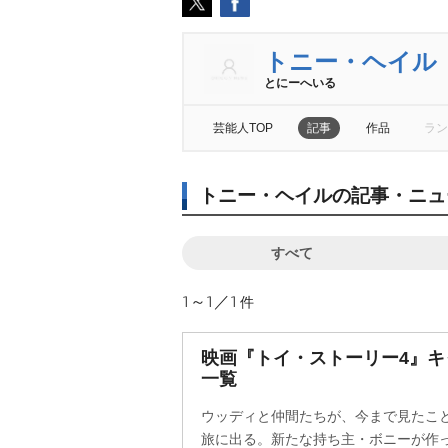
トニー・ヘイル
とにーへいる
芸能人TOP
記事
作品
ラン
トニー・ヘイルの記事・ニュ
すべて
1～1／1
件
映画『トイ・ストーリー4』
一覧
ウッディと仲間たちが、今まで見たこ
旅に出る。新たな持ち主・ボニーが作