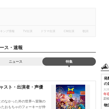
キング情報
TV出演
ドラマ出演
CM出演
歌詞
ース・速報
ニュース
特集
発
の
キャスト・出演者・声優
大
年収
正社
とのなかった外の世界へ冒険の
物
ったおもちゃのフォーキーが仲