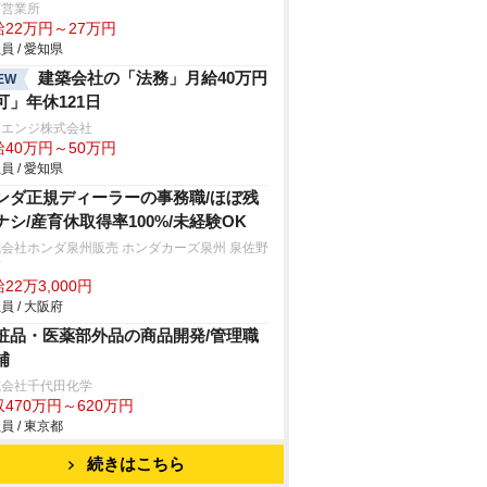
冨営業所
給22万円～27万円
員 / 愛知県
建築会社の「法務」月給40万円
EW
可」年休121日
設エンジ株式会社
給40万円～50万円
員 / 愛知県
ンダ正規ディーラーの事務職/ほぼ残
ナシ/産育休取得率100%/未経験OK
会社ホンダ泉州販売 ホンダカーズ泉州 泉佐野
店
22万3,000円
員 / 大阪府
粧品・医薬部外品の商品開発/管理職
補
式会社千代田化学
470万円～620万円
員 / 東京都
続きはこちら