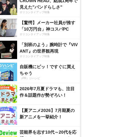
CROWN HEAD、結成1周年で
見えた”バンドらしさ”
オリコンタイアップ特集
【驚愕】メーカー社員が推す
「10万円台」神コスパPC
オリコンタイアップ特集
「別班のよう」腕時計で『VIV
ANT』の世界観再現
オリコンタイアップ特集
自販機にピッ！ですぐに買え
ちゃう
（PR）ジハンピ
2026年7月夏ドラマも、注目
作＆話題作が勢ぞろい！
【夏アニメ2026】7月期夏の
新アニメを一挙紹介！
芸能界を志す10代～20代を応