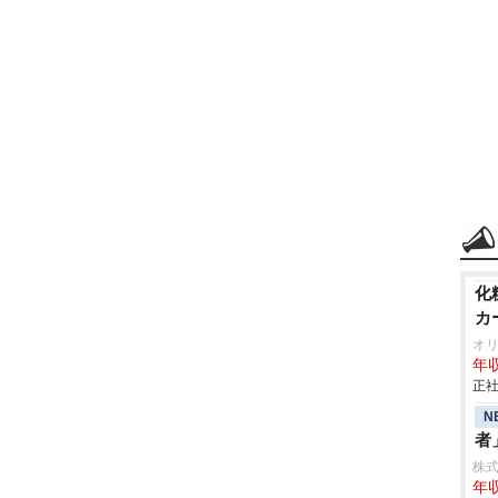
化
カ
オ
年収
正社
N
者
株式
年収