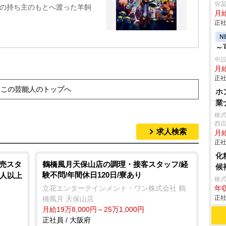
弥
別の持ち主のもとへ渡った羊飼
月
正社
N
～
中
月
正社
この芸能人のトップへ
ホ
業
株式
西
求人検索
月給
正社
化
販売スタ
鶴橋風月天保山店の調理・接客スタッフ/経
候
験不問/年間休日120日/寮あり
0人以上
株
立花エンターテインメント・ワン株式会社 鶴
年収
正社
橋風月 天保山店
月給19万8,000円～25万1,000円
正社員 / 大阪府