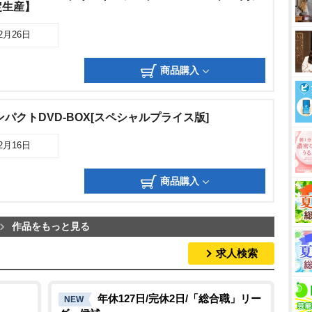
定生産】
02月26日
商品購入
パクトDVD-BOX[スペシャルプライス版]
12月16日
商品購入
作品をもっと見る
求人検索
年休127日/完休2日/「総合職」リー
NEW