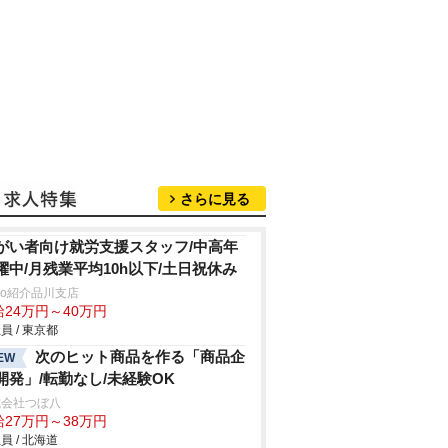
さらに見る
がい者向け就労支援スタッフ/中高年
躍中/月残業平均10h以下/土日祝休み
trio紹介品川支店
給24万円～40万円
員 / 東京都
次のヒット商品を作る「商品企
EW
開発」/転勤なし/未経験OK
式会社つぼ八
給27万円～38万円
員 / 北海道