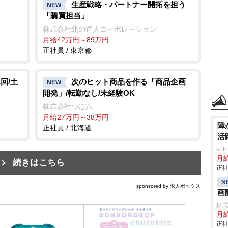
生産戦略・パートナー開拓を担う
NEW
「購買担当」
株式会社北の達人コーポレーション
月給42万円～89万円
正社員 / 東京都
回/土
次のヒット商品を作る「商品企画
NEW
開発」/転勤なし/未経験OK
株式会社つぼ八
月給27万円～38万円
障
正社員 / 北海道
活
ko
月
続きはこちら
正社
N
sponsored by 求人ボックス
画
株
月
正社