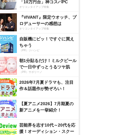
「10万円台」神コスパPC
オリコンタイアップ特集
『VIVANT』限定ウオッチ、プ
ロデューサーの感想は
オリコンタイアップ特集
自販機にピッ！ですぐに買え
ちゃう
（PR）ジハンピ
朝1分貼るだけ！ミルクピール
で一日中ずっとうるツヤ肌
（PR）サボリーノ
2026年7月夏ドラマも、注目
作＆話題作が勢ぞろい！
【夏アニメ2026】7月期夏の
新アニメを一挙紹介！
芸能界を志す10代～20代を応
援！オーディション・スクー