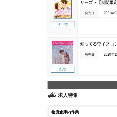
リーズ＞【期間限
発売日
2021年
Blu-ray
知ってるワイフ コン
発売日
2020年
DVD
求人特集
物流倉庫内作業