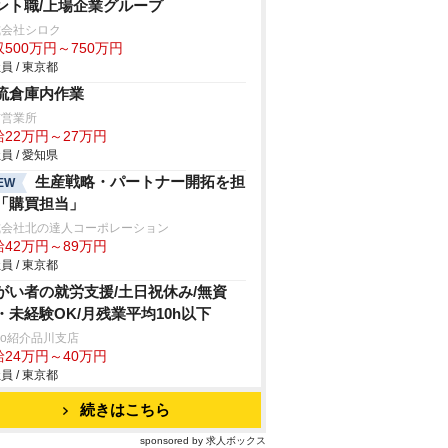
ント職/上場企業グループ
式会社シロク
500万円～750万円
員 / 東京都
流倉庫内作業
前営業所
給22万円～27万円
員 / 愛知県
生産戦略・パートナー開拓を担
EW
「購買担当」
式会社北の達人コーポレーション
給42万円～89万円
員 / 東京都
がい者の就労支援/土日祝休み/無資
・未経験OK/月残業平均10h以下
trio紹介品川支店
給24万円～40万円
員 / 東京都
続きはこちら
sponsored by 求人ボックス