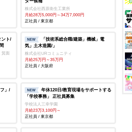
ダー候補
株式会社西原衛生工業所
月給28万5,000円～34万7,000円
正社員 / 東京都
ント/
「技術系総合職/建築」機械」電
NEW
間
気」土木造園/」
 箕面
株式会社URコミュニティ
月給25万円～35万円
正社員 / 大阪府
フ」/
年休120日/教育現場をサポートする
NEW
「学校事務」 正社員募集
学校法人三幸学園
月給23万3,100円～
正社員 / 東京都