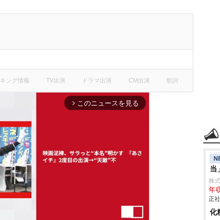
キング情報
TV出演
ドラマ出演
CM出演
歌詞
このニュースを見る
arrow_forward_ios
N
当
株式会
年収
正社
化