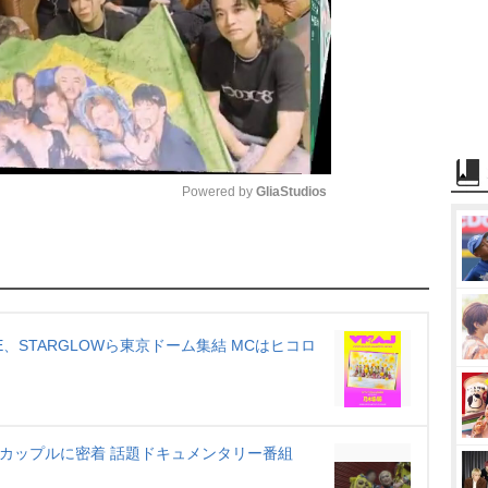
Powered by 
GliaStudios
M
u
t
e
OVE、STARGLOWら東京ドーム集結 MCはヒコロ
…カップルに密着 話題ドキュメンタリー番組