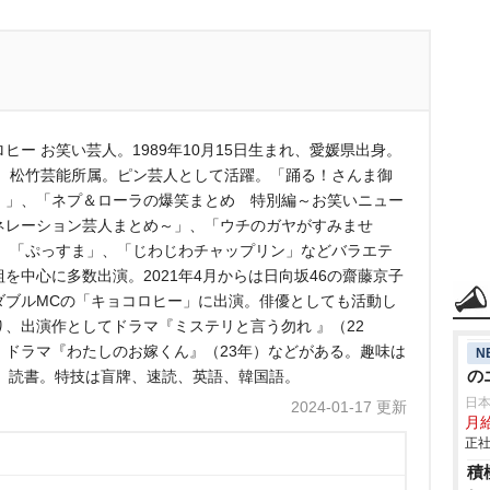
ヒー お笑い芸人。1989年10月15日生まれ、愛媛県出身。
型。松竹芸能所属。ピン芸人として活躍。「踊る！さんま御
！」、「ネプ＆ローラの爆笑まとめ 特別編～お笑いニュー
ネレーション芸人まとめ～」、「ウチのガヤがすみませ
」、「ぷっすま」、「じわじわチャップリン」などバラエテ
組を中心に多数出演。2021年4月からは日向坂46の齋藤京子
ダブルMCの「キョコロヒー」に出演。俳優としても活動し
り、出演作としてドラマ『ミステリと言う勿れ 』（22
、ドラマ『わたしのお嫁くん』（23年）などがある。趣味は
N
の
、読書。特技は盲牌、速読、英語、韓国語。
日
2024-01-17 更新
月給
正社
積