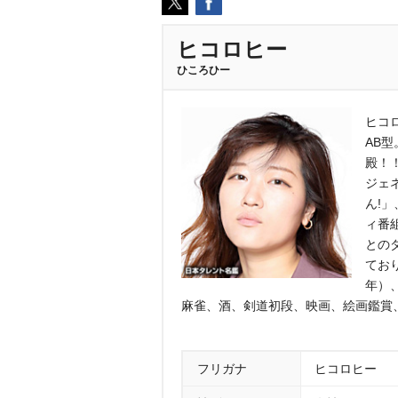
ヒコロヒー
ひころひー
ヒコロ
AB
殿！
ジェ
ん!
ィ番
との
てお
年）
麻雀、酒、剣道初段、映画、絵画鑑賞
フリガナ
ヒコロヒー