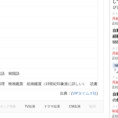
し
ジ
ネ
月給
正社
自
経
55
ネ
月給
正社
ト
N
「
英語 韓国語
フ
月
料理 映画鑑賞 絵画鑑賞（19世紀印象派に詳しい） 読書
正社
出典：
(
VIPタイムズ社
)
自
の
キング情報
TV出演
ドラマ出演
CM出演
歌詞
ジ
年収
正社