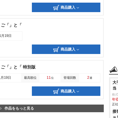
商品購入
」ご「」と「
11月19日
商品購入
ご「」と「 特別版
11
2
1月19日
最高順位
登場回数
位
週
大
当
商品購入
株
年収
正社
作品をもっと見る
接
ャ