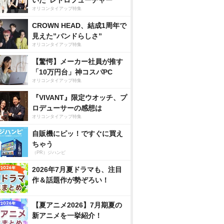
いた”レトロフューチャー”
オリコンタイアップ特集
CROWN HEAD、結成1周年で
見えた”バンドらしさ”
オリコンタイアップ特集
【驚愕】メーカー社員が推す
「10万円台」神コスパPC
オリコンタイアップ特集
『VIVANT』限定ウオッチ、プ
ロデューサーの感想は
オリコンタイアップ特集
自販機にピッ！ですぐに買え
ちゃう
（PR）ジハンピ
2026年7月夏ドラマも、注目
作＆話題作が勢ぞろい！
【夏アニメ2026】7月期夏の
新アニメを一挙紹介！