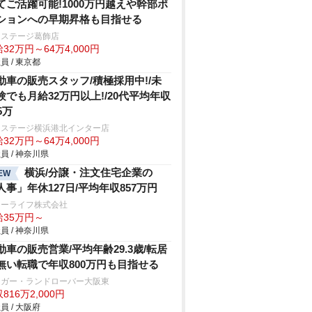
てご活躍可能!1000万円越えや幹部ポ
ションへの早期昇格も目指せる
クステージ葛飾店
32万円～64万4,000円
員 / 東京都
動車の販売スタッフ/積極採用中!/未
験でも月給32万円以上!/20代平均年収
5万
クステージ横浜港北インター店
32万円～64万4,000円
員 / 神奈川県
横浜/分譲・注文住宅企業の
EW
人事」年休127日/平均年収857万円
ォーライフ株式会社
給35万円～
員 / 神奈川県
動車の販売営業/平均年齢29.3歳/転居
無い転職で年収800万円も目指せる
ャガー・ランドローバー大阪東
816万2,000円
員 / 大阪府