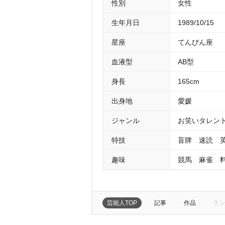
性別
女性
生年月日
1989/10/15
星座
てんびん座
血液型
AB型
身長
165cm
出身地
愛媛
ジャンル
お笑いタレン
特技
盲牌 速読 
趣味
競馬 麻雀 
芸能人TOP
記事
作品
ラン