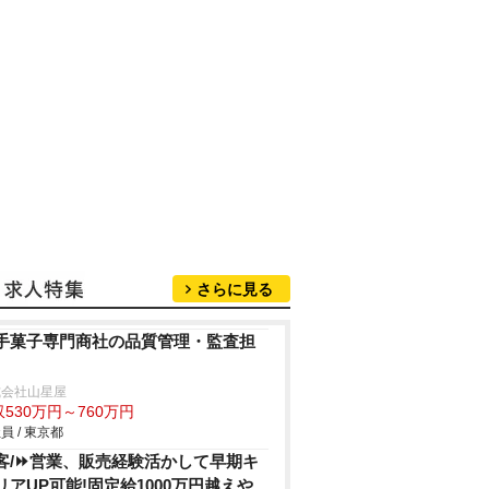
さらに見る
手菓子専門商社の品質管理・監査担
式会社山星屋
530万円～760万円
員 / 東京都
客/⏩️営業、販売経験活かして早期キ
リアUP可能!固定給1000万円越え