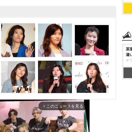
茶
違
オ
このニュースを見る
arrow_forward_ios