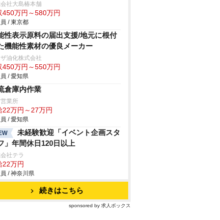
式会社大島椿本舗
450万円～580万円
員 / 東京都
能性表示原料の届出支援/地元に根付
た機能性素材の優良メーカー
リザ油化株式会社
450万円～550万円
員 / 愛知県
流倉庫内作業
前営業所
給22万円～27万円
員 / 愛知県
未経験歓迎「イベント企画スタ
EW
フ」年間休日120日以上
式会社テラ
給22万円
員 / 神奈川県
続きはこちら
sponsored by 求人ボックス