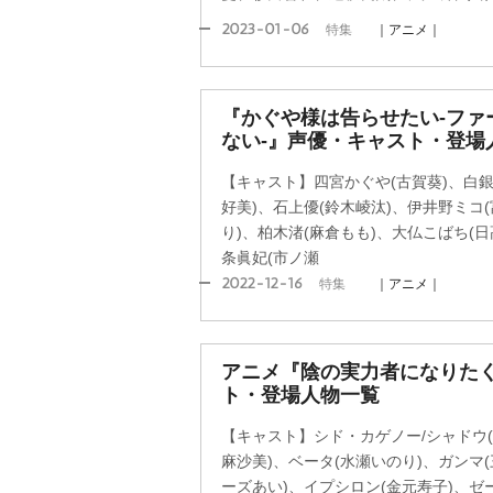
2023-01-06
特集
｜アニメ｜
『かぐや様は告らせたい-ファ
ない-』声優・キャスト・登場
【キャスト】四宮かぐや(古賀葵)、白銀
好美)、石上優(鈴木崚汰)、伊井野ミコ
り)、柏木渚(麻倉もも)、大仏こばち(日
条眞妃(市ノ瀬
2022-12-16
特集
｜アニメ｜
アニメ『陰の実力者になりたく
ト・登場人物一覧
【キャスト】シド・カゲノー/シャドウ(
麻沙美)、ベータ(水瀬いのり)、ガンマ
ーズあい)、イプシロン(金元寿子)、ゼ