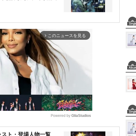
このニュースを見る
arrow_forward_ios
Powered by 
GliaStudios
M
ャスト・登場人物一覧