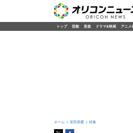
トップ
芸能
音楽
ドラマ&映画
アニメ
ホーム
富田美憂
特集