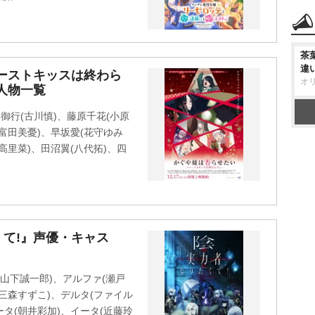
茶
違
ーストキッスは終わら
オ
人物一覧
御行(古川慎)、藤原千花(小原
(富田美憂)、早坂愛(花守ゆみ
高里菜)、田沼翼(八代拓)、四
て!』声優・キャス
山下誠一郎)、アルファ(瀬戸
(三森すずこ)、デルタ(ファイル
ータ(朝井彩加)、イータ(近藤玲