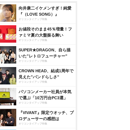
向井康二イケメンすぎ！純愛
『（LOVE SONG）』
オリコンタイアップ特集
お値段そのまま45％増量！フ
ァミマ夏の大盤振る舞い
オリコンタイアップ特集
SUPER★DRAGON、自ら描
いた”レトロフューチャー”
オリコンタイアップ特集
CROWN HEAD、結成1周年で
見えた”バンドらしさ”
オリコンタイアップ特集
パソコンメーカー社員が本気
で選ぶ「10万円台PC3選」
オリコンタイアップ特集
『VIVANT』限定ウオッチ、プ
ロデューサーの感想は
オリコンタイアップ特集