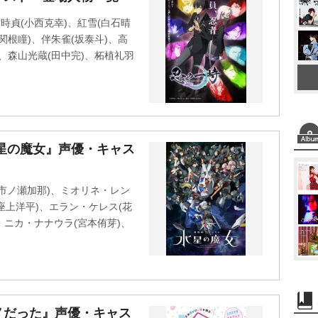
u
時貞(小西克幸)、紅雪(白石晴
t
関根瞳)、伴朱雀(坂泰斗)、高
e
)、森山光蔵(田中完)、柘植礼羽
星の魔女』声優・キャス
市ノ瀬加那)、ミオリネ・レン
阿座上洋平)、エラン・ケレス(花
、ニカ・ナナウラ(宮本侑芽)、
ノだった』声優・キャス