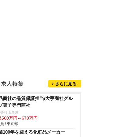
さらに見る
品商社の品質保証担当/大手商社グル
プ菓子専門商社
式会社山星屋
560万円～670万円
員 / 東京都
業100年を迎える化粧品メーカー