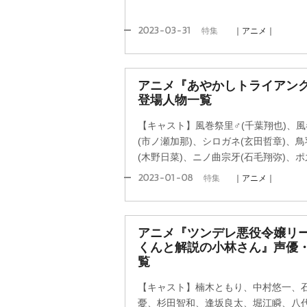
2023-03-31
特集
｜アニメ｜
アニメ『あやかしトライアン
登場人物一覧
【キャスト】風巻祭里♂(千葉翔也)、風
(市ノ瀬加那)、シロガネ(玄田哲章)、
(木野日菜)、ニノ曲宗牙(石毛翔弥)、ポ
2023-01-08
特集
｜アニメ｜
アニメ『ツンデレ悪役令嬢リ
くんと解説の小林さん』声優
覧
【キャスト】楠木ともり、中村悠一、
憂、杉田智和、逢坂良太、堀江瞬、八