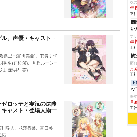
株
年収
正社
機
い
オ
グル』声優・キャスト・
年収
正社
物
巻祭里♀(富田美憂)、花奏すず
鳥羽弥生(戸松遥)、月丘ルーシー
藤
月
之助(新井里美)
正社
N
ッ
株
月
ーゼロッテと実況の遠藤
正社
・キャスト・登場人物一
石川界人、花澤香菜、富田美
代拓