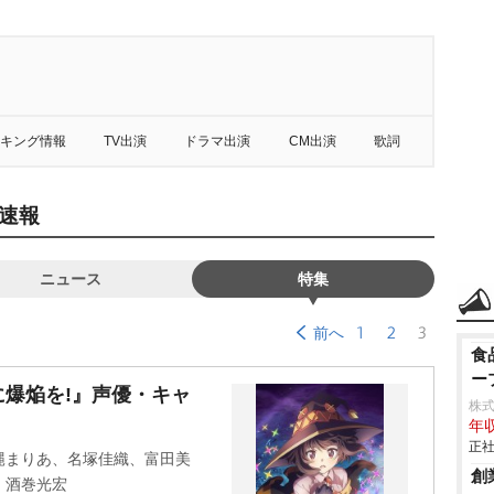
キング情報
TV出演
ドラマ出演
CM出演
歌詞
速報
ニュース
特集
1
2
3
前へ
食
ー
爆焔を!』声優・キャ
株
年収
正社
縄まりあ、名塚佳織、富田美
創
、酒巻光宏