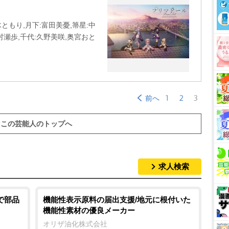
ともり,月下:富田美憂,箒星:中
村瀬歩,千代:久野美咲,奥宮おと
1
2
3
前へ
この芸能人のトップへ
求人検索
で部品
機能性表示原料の届出支援/地元に根付いた
機能性素材の優良メーカー
オリザ油化株式会社