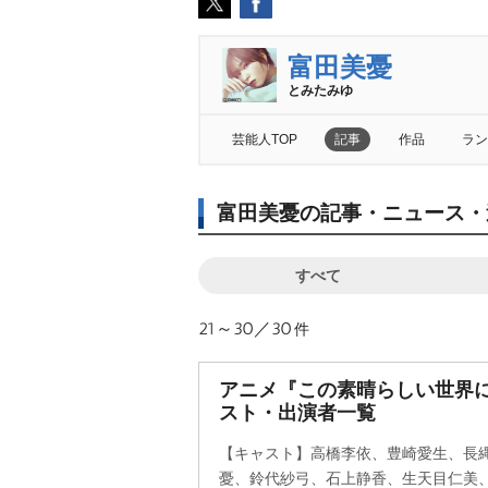
富田美憂
とみたみゆ
芸能人TOP
記事
作品
ラン
富田美憂の記事・ニュース・
すべて
21～30／30
件
アニメ『この素晴らしい世界に
スト・出演者一覧
【キャスト】高橋李依、豊崎愛生、長
憂、鈴代紗弓、石上静香、生天目仁美