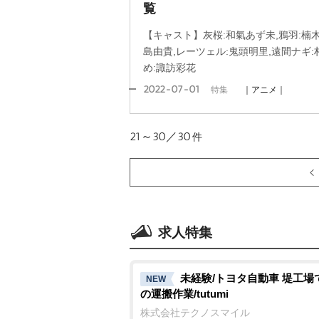
覧
【キャスト】灰桜:和氣あず未,鴉羽:楠木
島由貴,レーツェル:鬼頭明里,遠間ナギ:
め:諏訪彩花
2022-07-01
特集
｜アニメ｜
21～30／30
件
求人特集
未経験/トヨタ自動車 堤工場
NEW
の運搬作業/tutumi
株式会社テクノスマイル