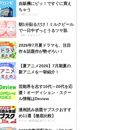
自販機にピッ！ですぐに買え
ちゃう
（PR）ジハンピ
朝1分貼るだけ！ミルクピール
で一日中ずっとうるツヤ肌
（PR）サボリーノ
2026年7月夏ドラマも、注目
作＆話題作が勢ぞろい！
【夏アニメ2026】7月期夏の
新アニメを一挙紹介！
芸能界を志す10代～20代を応
援！オーディション・スクー
ル情報はDeview
漫画読み放題サブスクおすす
め11選【徹底比較】
オリコン顧客満足度ランキング