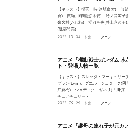
【キャスト】櫻羽一時(逢坂良太)、加賀
香)、黄瀬川輝麗(悠木碧)、鈴ノ音涼子(
嶺火村(八代拓)、櫻羽弓香(井上喜久子
(進藤尚美)
2022-10-04
特集
｜アニメ｜
アニメ『機動戦士ガンダム 水
ト・登場人物一覧
【キャスト】スレッタ・マーキュリー(
ブラン(Lynn)、グエル・ジェターク(
江夏樹)、シャディク・ゼネリ(古川慎)
チュアチュリー・
2022-09-29
特集
｜アニメ｜
アニメ『継母の連れ子が元カ