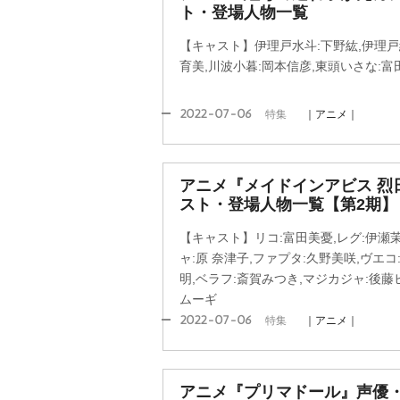
ト・登場人物一覧
【キャスト】伊理戸水斗:下野紘,伊理戸
育美,川波小暮:岡本信彦,東頭いさな:富
2022-07-06
特集
｜アニメ｜
アニメ『メイドインアビス 烈
スト・登場人物一覧【第2期】
【キャスト】リコ:富田美憂,レグ:伊瀬茉
ャ:原 奈津子,ファプタ:久野美咲,ヴエ
明,ベラフ:斎賀みつき,マジカジャ:後藤
ムーギ
2022-07-06
特集
｜アニメ｜
アニメ『プリマドール』声優