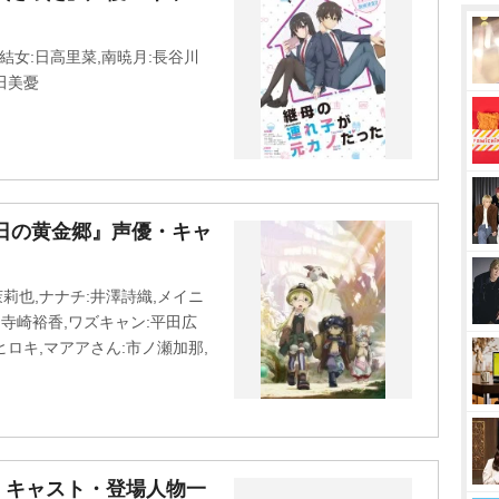
結女:日高里菜,南暁月:長谷川
田美憂
日の黄金郷』声優・キャ
莉也,ナナチ:井澤詩織,メイニ
コ:寺崎裕香,ワズキャン:平田広
ヒロキ,マアアさん:市ノ瀬加那,
・キャスト・登場人物一