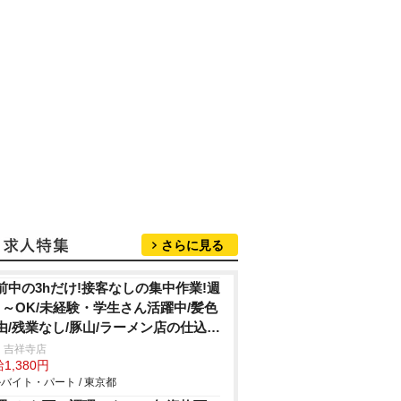
さらに見る
前中の3hだけ!接客なしの集中作業!週
日～OK/未経験・学生さん活躍中/髪色
由/残業なし/豚山/ラーメン店の仕込
・清掃
 吉祥寺店
1,380円
バイト・パート / 東京都