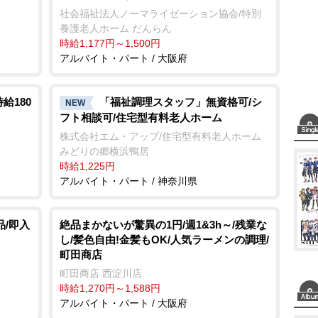
社会福祉法人ノーマライゼーション協会/特別
養護老人ホーム だんらん
時給1,177円～1,500円
アルバイト・パート / 大阪府
給180
「福祉調理スタッフ」無資格可/シ
NEW
フト相談可/住宅型有料老人ホーム
株式会社エム・アップ/住宅型有料老人ホーム
みどりの郷横浜鴨居
時給1,225円
アルバイト・パート / 神奈川県
品/即入
絶品まかないが驚異の1円/週1&3h～/残業な
し/髪色自由!金髪もOK/人気ラーメンの調理/
町田商店
町田商店 西淀川店
時給1,270円～1,588円
アルバイト・パート / 大阪府