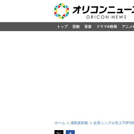
トップ
芸能
音楽
ドラマ&映画
アニメ
ホーム
浦島坂田船
合算シングル売上TOP3