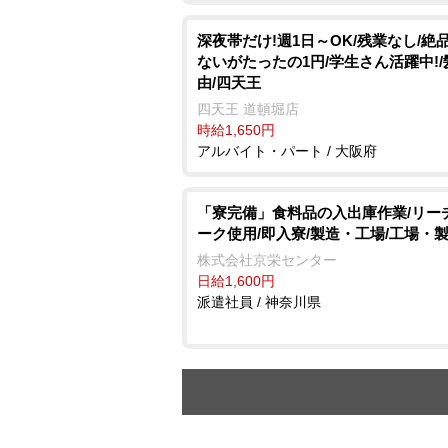
深夜帯だけ!週1日～OK/残業なし/絶
ないがたったの1円/学生さん活躍中!
由/四天王
四天王 道頓堀店
時給1,650円
アルバイト・パート / 大阪府
「寮完備」食料品の入出庫作業/リー
ーク使用/即入寮/製造・工場/工場・
株式会社京栄センター
日給1,600円
派遣社員 / 神奈川県