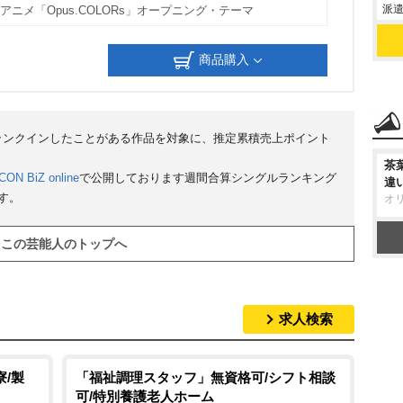
派遣
他アニメ「Opus.COLORs」オープニング・テーマ
商品購入
にランクインしたことがある作品を対象に、推定累積売上ポイント
茶
CON BiZ online
で公開しております週間合算シングルランキング
違
す。
オ
この芸能人のトップへ
求人検索
/製
「福祉調理スタッフ」無資格可/シフト相談
可/特別養護老人ホーム