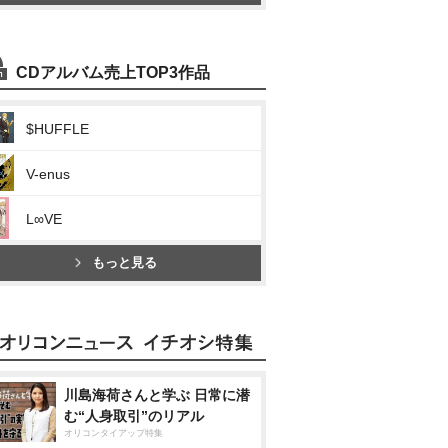
CDアルバム売上TOP3作品
$HUFFLE
V-enus
L∞VE
もっと見る
川島海荷さんと学ぶ 日常に潜
む“人身取引”のリアル
オリコンタイアップ特集