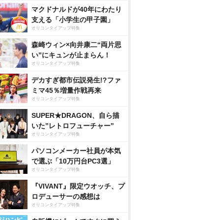
マクドナルドが40年にわたり
支える「小学生の甲子園」
オリコンタイアップ特集
森崎ウィン×向井康二“両片思
い”にキュンが止まらん！
オリコンタイアップ特集
デカすぎ都市伝説発生!?ファ
ミマ45％増量作戦再来
オリコンタイアップ特集
SUPER★DRAGON、自ら描
いた”レトロフューチャー”
オリコンタイアップ特集
パソコンメーカー社員が本気
で選ぶ「10万円台PC3選」
オリコンタイアップ特集
『VIVANT』限定ウオッチ、プ
ロデューサーの感想は
オリコンタイアップ特集