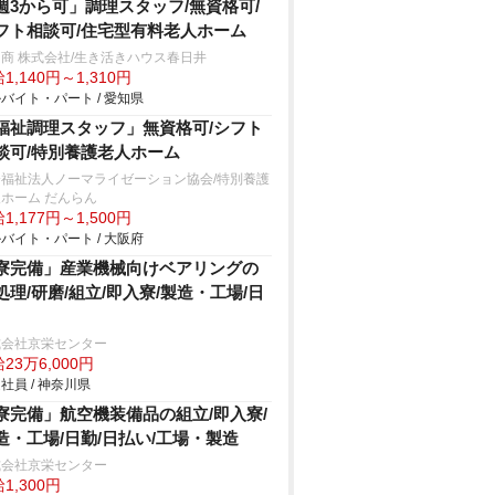
週3から可」調理スタッフ/無資格可/
フト相談可/住宅型有料老人ホーム
商 株式会社/生き活きハウス春日井
1,140円～1,310円
バイト・パート / 愛知県
福祉調理スタッフ」無資格可/シフト
談可/特別養護老人ホーム
会福祉法人ノーマライゼーション協会/特別養護
ホーム だんらん
1,177円～1,500円
バイト・パート / 大阪府
寮完備」産業機械向けベアリングの
処理/研磨/組立/即入寮/製造・工場/日
式会社京栄センター
23万6,000円
社員 / 神奈川県
寮完備」航空機装備品の組立/即入寮/
造・工場/日勤/日払い/工場・製造
式会社京栄センター
1,300円