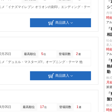
「
シ
ニメ「イナズマイレブン オリオンの刻印」エンディング・テー
丹羽
時給
商品購入
アル
「
相
社
老人
時給
5
2
12月25日
最高順位
登場回数
アル
位
週
「
ニメ「デュエル・マスターズ!!」オープニング・テーマ 他
熱
勤
商品購入
株
月給
派遣
「
製
株
17
1
04月05日
最高順位
登場回数
位
週
時給