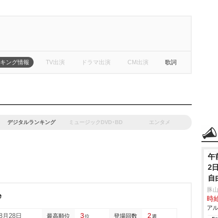
キング情報
TV出演
ドラマ出演
CM出演
歌詞
デジタルランキング
ミュージックDVD･BD
エンタメ
午
2
自
み
豚山
e
時給
アル
3
2
08月28日
最高順位
登場回数
位
週