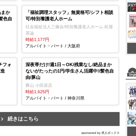
品まか
「福祉調理スタッフ」無資格可/シフト相談
/髪色自
可/特別養護老人ホーム
社会福祉法人三篠会/特別養護老人ホーム 松屋
茶論
時給1,177円
アルバイト・パート / 大阪府
チフォ
深夜帯だけ!週1日～OK/残業なし/絶品まか
製造
ないがたったの1円/学生さん活躍中!/髪色自
由/豚山
豚山 小田原店
時給1,625円
アルバイト・パート / 神奈川県
続きはこちら
sponsored by 求人ボックス