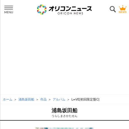
ホーム
浦島坂田船
作品
アルバム
L∞VE[初回限定盤C]
浦島坂田船
うらしまさかたせん