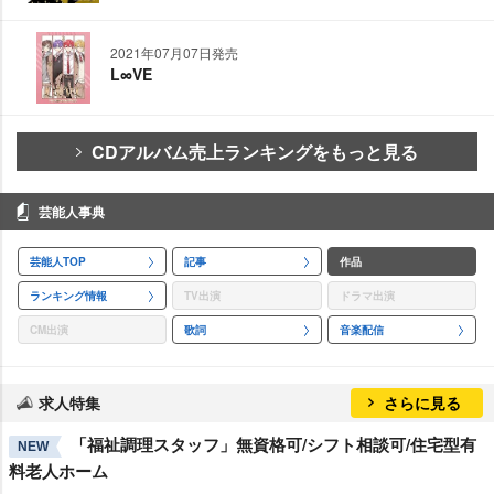
2021年07月07日発売
L∞VE
CDアルバム売上ランキングをもっと見る
芸能人事典
芸能人TOP
記事
作品
ランキング情報
TV出演
ドラマ出演
CM出演
歌詞
音楽配信
求人特集
さらに見る
「福祉調理スタッフ」無資格可/シフト相談可/住宅型有
NEW
料老人ホーム