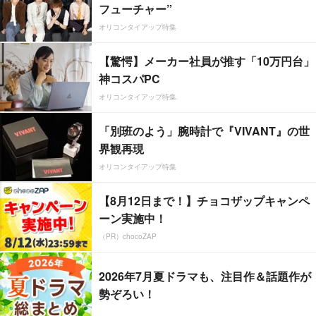
フューチャー”
オリコンタイアップ特集
【驚愕】メーカー社員が推す「10万円台」
神コスパPC
オリコンタイアップ特集
「別班のよう」腕時計で『VIVANT』の世
界観再現
オリコンタイアップ特集
【8月12日まで！】チョコザップキャンペ
ーン実施中！
（PR）chocoZAP
2026年7月夏ドラマも、注目作＆話題作が
勢ぞろい！