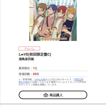
アルバム
L∞VE[初回限定盤C]
浦島坂田船
最高順位：
1
位
登場回数：
25
回
※「登場回数」は
you大樹
および法人向けサービス・
ORICON
BiZ online
で公開しております週間アルバムランキングTOP300
のランクイン回数を掲載しています。
商品購入