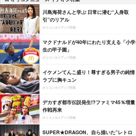
川島海荷さんと学ぶ 日常に潜む“人身取
引”のリアル
オリコンタイアップ特集
マクドナルドが40年にわたり支える「小学
生の甲子園」
オリコンタイアップ特集
イケメンてんこ盛り！尊すぎる男子の純情
ラブに胸キュン
オリコンタイアップ特集
デカすぎ都市伝説発生!?ファミマ45％増量
作戦再来
オリコンタイアップ特集
SUPER★DRAGON、自ら描いた”レトロ