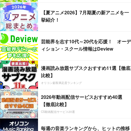
【夏アニメ2026】7月期夏の新アニメを一
挙紹介！
芸能界を志す10代～20代を応援！ オーデ
ィション・スクール情報はDeview
漫画読み放題サブスクおすすめ11選【徹底
比較】
オリコン顧客満足度ランキング
2026年動画配信サービスおすすめ40選
【徹底比較】
CS動画配信サービス20選
毎週の音楽ランキングから、ヒットの推移