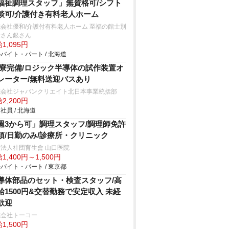
福祉調理スタッフ」無資格可/シフト
談可/介護付き有料老人ホーム
会社優和/介護付有料老人ホーム 至福の館士別
金さん銀さん
1,095円
バイト・パート / 北海道
R寮完備/ロジック半導体の試作装置オ
レーター/無料送迎バスあり
式会社ジャパンクリエイト北日本事業統括部
2,200円
社員 / 北海道
週3から可」調理スタッフ/調理師免許
須/日勤のみ/診療所・クリニック
法人社団育生會 山口医院
1,400円～1,500円
バイト・パート / 東京都
導体部品のセット・検査スタッフ/高
給1500円&交替勤務で安定収入 未経
歓迎
式会社トーコー
1,500円