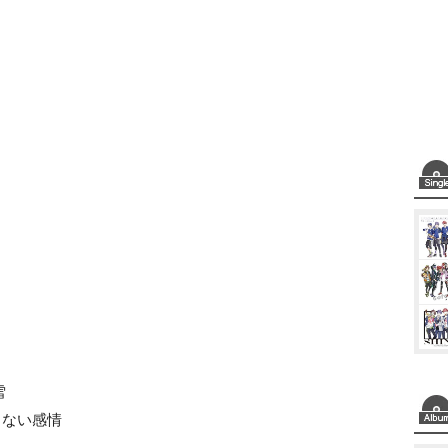
雪
しない感情