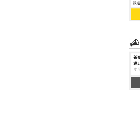
派遣
茶
違
オ