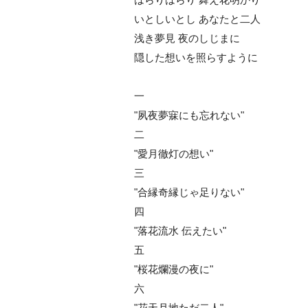
いとしいとし あなたと二人
浅き夢見 夜のしじまに
隠した想いを照らすように
一
"夙夜夢寐にも忘れない"
二
"愛月徹灯の想い"
三
"合縁奇縁じゃ足りない"
四
"落花流水 伝えたい"
五
"桜花爛漫の夜に"
六
"花天月地ただ二人"