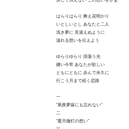
はらりはらり 舞え花明かり
いとしいとし あなたと二人
浅き夢に 見違えぬように
溢れる想いを伝えよう
ゆらりゆらり 揺蕩う光
纏い今宵 あなたが欲しい
ともにともに 歩んで永久に
行こう月まで続く恋路
一
"夙夜夢寐にも忘れない"
二
"愛月徹灯の想い"
三