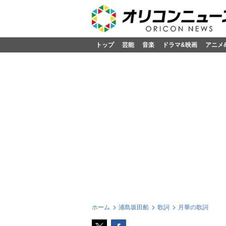
トップ
芸能
音楽
ドラマ&映画
アニメ
ホーム
浦島坂田船
歌詞
月華の歌詞