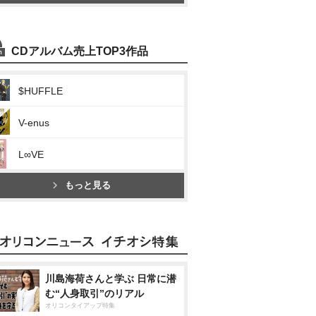
CDアルバム売上TOP3作品
$HUFFLE
V-enus
L∞VE
もっと見る
川島海荷さんと学ぶ 日常に潜
む“人身取引”のリアル
オリコンタイアップ特集