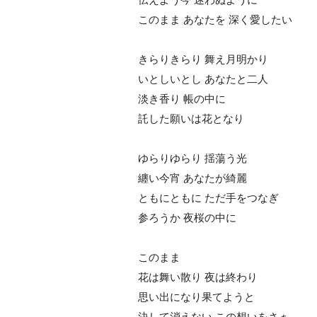
このまま あなたを 深く愛したい
きらりきらり 舞え月明かり
いとしいとし あなたと二人
淡き香り 帳の中に
託した願いは花となり
ゆらりゆらり 揺蕩う光
纏い今宵 あなたが綺麗
ともにともに ただ手をつなぎ
参ろうか 夜桜の中に
このまま
花は舞い散り 夜は終わり
思い出になり果てようと
決して消えない この想いをさぁ