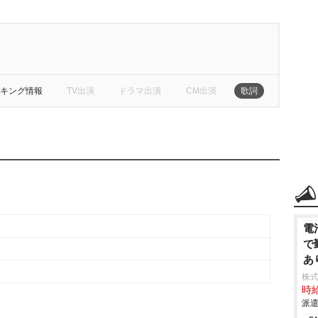
キング情報
TV出演
ドラマ出演
CM出演
歌詞
電
で
あ
株
時給
派遣