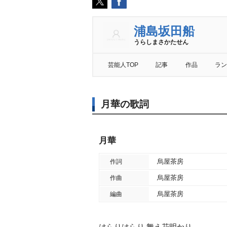
浦島坂田船
うらしまさかたせん
芸能人TOP
記事
作品
ラン
月華の歌詞
月華
烏屋茶房
作詞
烏屋茶房
作曲
烏屋茶房
編曲
はらりはらり 舞え花明かり