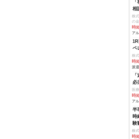
「
相
株式
の
時給
アル
1
ペ
株
時給
派遣
「
必
医療
時給
アル
半
時
験
株
時給