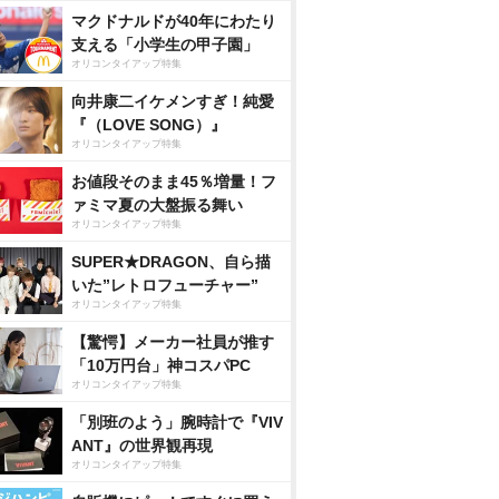
マクドナルドが40年にわたり
支える「小学生の甲子園」
オリコンタイアップ特集
向井康二イケメンすぎ！純愛
『（LOVE SONG）』
オリコンタイアップ特集
お値段そのまま45％増量！フ
ァミマ夏の大盤振る舞い
オリコンタイアップ特集
SUPER★DRAGON、自ら描
いた”レトロフューチャー”
オリコンタイアップ特集
【驚愕】メーカー社員が推す
「10万円台」神コスパPC
オリコンタイアップ特集
「別班のよう」腕時計で『VIV
ANT』の世界観再現
オリコンタイアップ特集