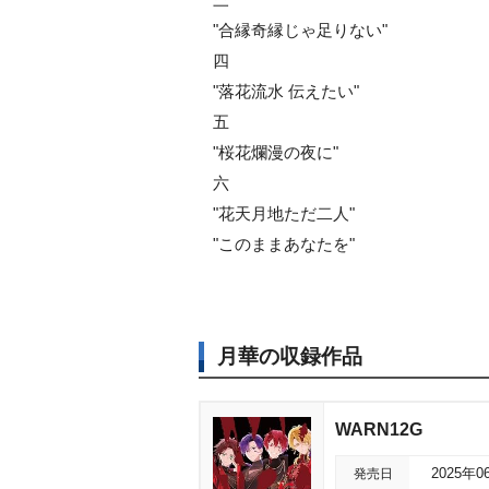
"合縁奇縁じゃ足りない"
四
"落花流水 伝えたい"
五
"桜花爛漫の夜に"
六
"花天月地ただ二人"
"このままあなたを"
月華の収録作品
WARN12G
発売日
2025年0