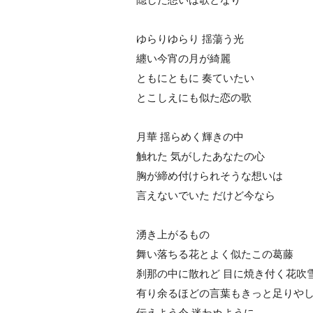
ゆらりゆらり 揺蕩う光
纏い今宵の月が綺麗
ともにともに 奏ていたい
とこしえにも似た恋の歌
月華 揺らめく輝きの中
触れた 気がしたあなたの心
胸が締め付けられそうな想いは
言えないでいた だけど今なら
湧き上がるもの
舞い落ちる花とよく似たこの葛藤
刹那の中に散れど 目に焼き付く花吹
有り余るほどの言葉もきっと足りや
伝えよう今 迷わぬように