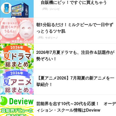
自販機にピッ！ですぐに買えちゃう
（PR）ジハンピ
朝1分貼るだけ！ミルクピールで一日中ず
っとうるツヤ肌
（PR）サボリーノ
2026年7月夏ドラマも、注目作＆話題作が
勢ぞろい！
【夏アニメ2026】7月期夏の新アニメを一
挙紹介！
芸能界を志す10代～20代を応援！ オーデ
ィション・スクール情報はDeview