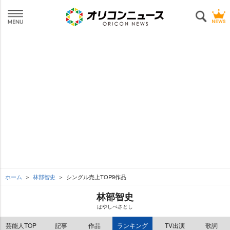
ホーム
林部智史
シングル売上TOP9作品
林部智史
はやしべさとし
芸能人TOP
記事
作品
ランキング
TV出演
歌詞