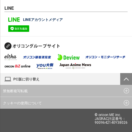
LINE
LINEアカウントメディア
PC版に切り替え
禁無断複写転載
クッキーの使用について
© oricon ME inc.
JASRAC許諾番号：
9009642140Y38026