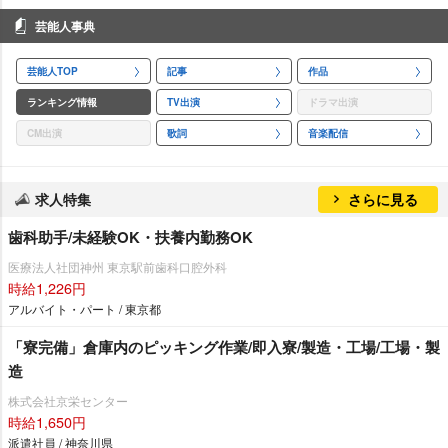
芸能人事典
芸能人TOP
記事
作品
ランキング情報
TV出演
ドラマ出演
CM出演
歌詞
音楽配信
求人特集
さらに見る
歯科助手/未経験OK・扶養内勤務OK
医療法人社団神州 東京駅前歯科口腔外科
時給1,226円
アルバイト・パート / 東京都
「寮完備」倉庫内のピッキング作業/即入寮/製造・工場/工場・製
造
株式会社京栄センター
時給1,650円
派遣社員 / 神奈川県