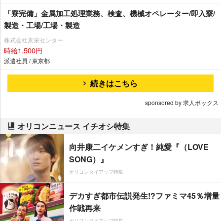
「寮完備」金属加工処理業務、検査、機械オペレーター/即入寮/
製造・工場/工場・製造
株式会社京栄センター
時給1,500円
派遣社員 / 東京都
続きはこちら
sponsored by 求人ボックス
オリコンニュース イチオシ特集
向井康二イケメンすぎ！純愛『（LOVE
SONG）』
オリコンタイアップ特集
デカすぎ都市伝説発生!?ファミマ45％増量
作戦再来
オリコンタイアップ特集