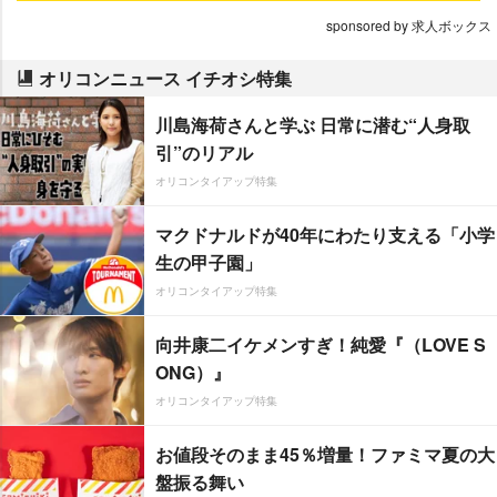
sponsored by 求人ボックス
オリコンニュース イチオシ特集
川島海荷さんと学ぶ 日常に潜む“人身取
引”のリアル
オリコンタイアップ特集
マクドナルドが40年にわたり支える「小学
生の甲子園」
オリコンタイアップ特集
向井康二イケメンすぎ！純愛『（LOVE S
ONG）』
オリコンタイアップ特集
お値段そのまま45％増量！ファミマ夏の大
盤振る舞い