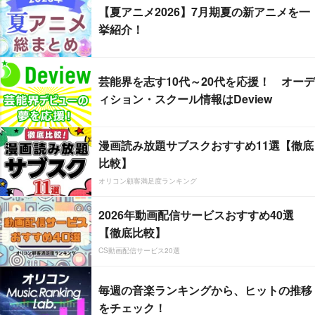
【夏アニメ2026】7月期夏の新アニメを一
挙紹介！
芸能界を志す10代～20代を応援！ オーデ
ィション・スクール情報はDeview
漫画読み放題サブスクおすすめ11選【徹底
比較】
オリコン顧客満足度ランキング
2026年動画配信サービスおすすめ40選
【徹底比較】
CS動画配信サービス20選
毎週の音楽ランキングから、ヒットの推移
をチェック！