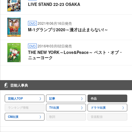
LIVE STAND 22-23 OSAKA
2021年06月16日発売
DVD
M-1グランプリ2020～漫才は止まらない!～
2016年03月02日発売
DVD
THE NEW YORK～Love&Peace～ ベスト・オブ・
ニューヨーク
芸能人事典
芸能人TOP
記事
作品
ランキング情報
TV出演
ドラマ出演
CM出演
歌詞
音楽配信