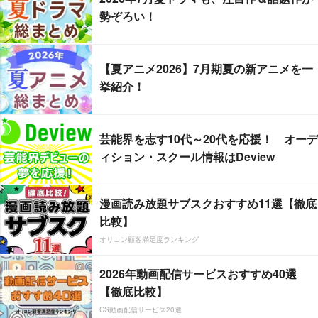
勢ぞろい！
【夏アニメ2026】7月期夏の新アニメを一
挙紹介！
芸能界を志す10代～20代を応援！ オーデ
ィション・スクール情報はDeview
漫画読み放題サブスクおすすめ11選【徹底
比較】
オリコン顧客満足度ランキング
2026年動画配信サービスおすすめ40選
【徹底比較】
CS動画配信サービス20選