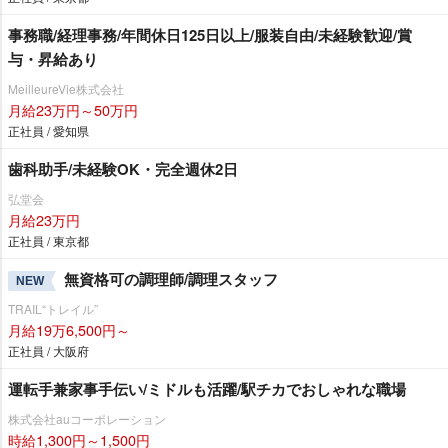
事務職/経理事務/年間休日125日以上/服装自由/未経験歓迎/賞
与・昇給あり
MeilleureVie株式会社
月給23万円～50万円
正社員 / 愛知県
歯科助手/未経験OK・完全週休2日
弘堂会
月給23万円
正社員 / 東京都
無資格可の調理師/調理スタッフ
NEW
TRAIL“トレイル”
月給19万6,500円～
正社員 / 大阪府
運転手兼家事手伝い/ミドルも活躍/駅チカでおしゃれな職場
株式会社auコーポレーション
時給1,300円～1,500円