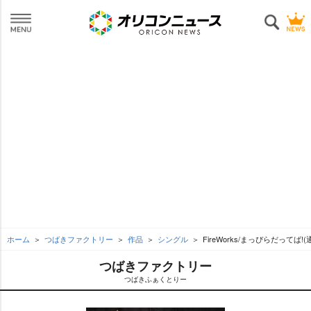
ホーム
つばきファクトリー
作品
シングル
FireWorks/まっぴらだってば!(
つばきファクトリー
つばきふぁくとりー