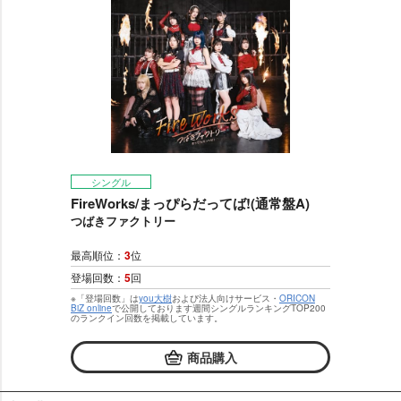
シングル
FireWorks/まっぴらだってば!(通常盤A)
つばきファクトリー
最高順位：
3
位
登場回数：
5
回
※「登場回数」は
you大樹
および法人向けサービス・
ORICON
BiZ online
で公開しております週間シングルランキングTOP200
のランクイン回数を掲載しています。
商品購入