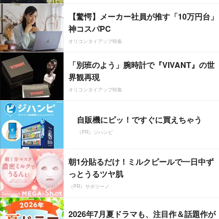
【驚愕】メーカー社員が推す「10万円台」
神コスパPC
オリコンタイアップ特集
「別班のよう」腕時計で『VIVANT』の世
界観再現
オリコンタイアップ特集
自販機にピッ！ですぐに買えちゃう
（PR）ジハンピ
朝1分貼るだけ！ミルクピールで一日中ず
っとうるツヤ肌
（PR）サボリーノ
2026年7月夏ドラマも、注目作＆話題作が