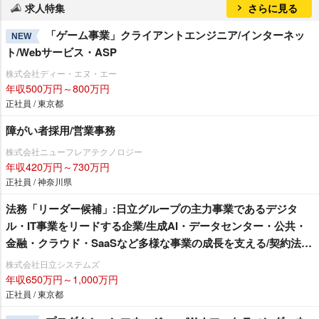
求人特集
さらに見る
「ゲーム事業」クライアントエンジニア/インターネッ
NEW
ト/Webサービス・ASP
株式会社ディー・エヌ・エー
年収500万円～800万円
正社員 / 東京都
障がい者採用/営業事務
株式会社ニューフレアテクノロジー
年収420万円～730万円
正社員 / 神奈川県
法務「リーダー候補」:日立グループの主力事業であるデジタ
ル・IT事業をリードする企業/生成AI・データセンター・公共・
金融・クラウド・SaaSなど多様な事業の成長を支える/契約法務
中心/システムインテグレータ・ソフトハウス
株式会社日立システムズ
年収650万円～1,000万円
正社員 / 東京都