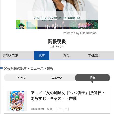
Powered by 
GliaStudios
関根明良
M
せきねあきら
u
t
芸能人TOP
記事
作品
TV出演
e
関根明良の記事・ニュース・速報
すべて
ニュース
特集
アニメ『炎の闘球女 ドッジ弾子』|放送日・
あらすじ・キャスト・声優
｜アニメ｜
2026-06-26
特集