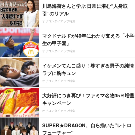
川島海荷さんと学ぶ 日常に潜む“人身取
引”のリアル
オリコンタイアップ特集
マクドナルドが40年にわたり支える「小学
生の甲子園」
オリコンタイアップ特集
イケメンてんこ盛り！尊すぎる男子の純情
ラブに胸キュン
オリコンタイアップ特集
大好評につき再び！ファミマ名物45％増量
キャンペーン
オリコンタイアップ特集
SUPER★DRAGON、自ら描いた”レトロ
フューチャー”