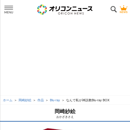
ホーム
岡崎紗絵
作品
Blu-ray
なんで私が神説教Blu-ray BOX
岡崎紗絵
おかざきさえ