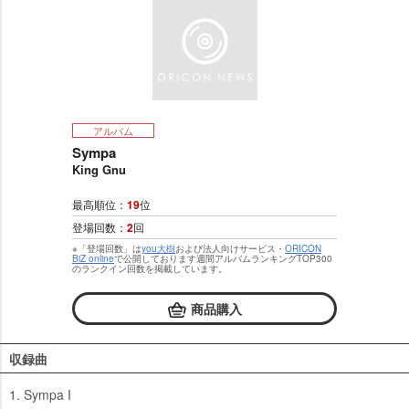
アルバム
Sympa
King Gnu
最高順位：
19
位
登場回数：
2
回
※「登場回数」は
you大樹
および法人向けサービス・
ORICON
BiZ online
で公開しております週間アルバムランキングTOP300
のランクイン回数を掲載しています。
商品購入
収録曲
1. Sympa I