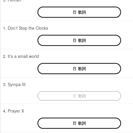
歌詞
1. Don’t Stop the Clocks
歌詞
2. It’s a small world
歌詞
3. Sympa III
歌詞
4. Prayer X
歌詞