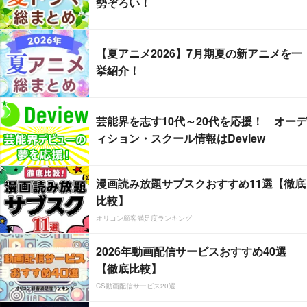
勢ぞろい！
【夏アニメ2026】7月期夏の新アニメを一
挙紹介！
芸能界を志す10代～20代を応援！ オーデ
ィション・スクール情報はDeview
漫画読み放題サブスクおすすめ11選【徹底
比較】
オリコン顧客満足度ランキング
2026年動画配信サービスおすすめ40選
【徹底比較】
CS動画配信サービス20選