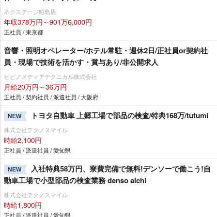
ネクステージ昭島店
年収378万円～901万6,000円
正社員 / 東京都
音響・照明オペレーター/ホテル常駐・週休2日/正社員or契約社
員・現場で技術を活かす・賞与あり/非公開求人
ヒビノメディアテクニカル株式会社
月給20万円～36万円
正社員 / 契約社員 / 派遣社員 / 大阪府
トヨタ自動車 上郷工場で部品の検査/特典168万/tutumi
NEW
株式会社テクノスマイル
時給2,100円
正社員 / 派遣社員 / 愛知県
入社特典58万円、寮費完備で無料!デンソーで働こう!自
NEW
動車工場で小型部品の検査業務 denso aichi
株式会社テクノスマイル
時給1,800円
正社員 / 派遣社員 / 愛知県