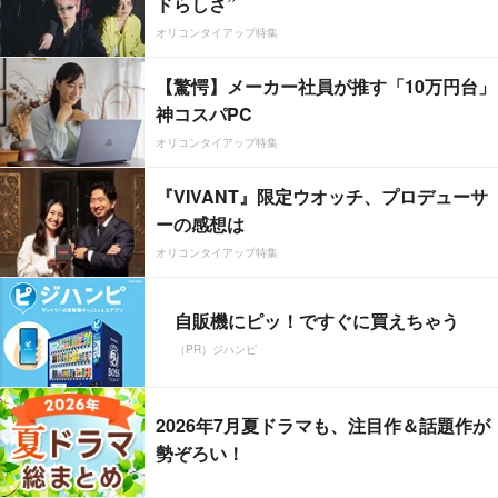
ドらしさ”
オリコンタイアップ特集
【驚愕】メーカー社員が推す「10万円台」
神コスパPC
オリコンタイアップ特集
『VIVANT』限定ウオッチ、プロデューサ
ーの感想は
オリコンタイアップ特集
自販機にピッ！ですぐに買えちゃう
（PR）ジハンピ
2026年7月夏ドラマも、注目作＆話題作が
勢ぞろい！