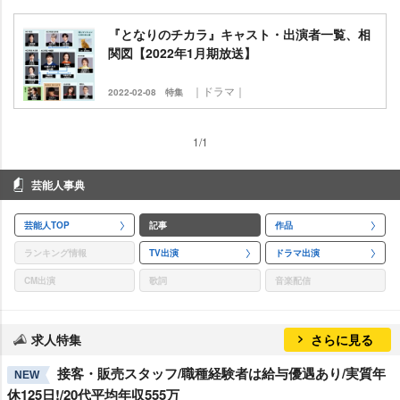
『となりのチカラ』キャスト・出演者一覧、相
関図【2022年1月期放送】
｜ドラマ｜
2022-02-08
特集
1/1
芸能人事典
芸能人TOP
記事
作品
ランキング情報
TV出演
ドラマ出演
CM出演
歌詞
音楽配信
求人特集
さらに見る
接客・販売スタッフ/職種経験者は給与優遇あり/実質年
NEW
休125日!/20代平均年収555万