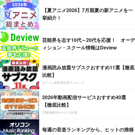
【夏アニメ2026】7月期夏の新アニメを一
挙紹介！
芸能界を志す10代～20代を応援！ オーデ
ィション・スクール情報はDeview
漫画読み放題サブスクおすすめ11選【徹底
比較】
オリコン顧客満足度ランキング
2026年動画配信サービスおすすめ40選
【徹底比較】
CS動画配信サービス20選
毎週の音楽ランキングから、ヒットの推移