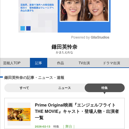
Powered by 
GliaStudios
鎌田英怜奈
M
かまたえれな
u
t
芸能人TOP
記事
作品
TV出演
ドラマ出演
e
鎌田英怜奈の記事・ニュース・速報
すべて
ニュース
特集
Prime Original映画『エンジェルフライト
THE MOVIE』キャスト・登場人物・出演者
一覧
｜舞台｜
2026-02-13
特集