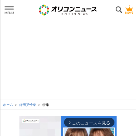
ホーム
鎌田英怜奈
特集
このニュースを見る
arrow_forward_ios