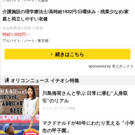
介護施設の理学療法士/高時給1932円/日曜休み・残業少なめ/家
庭と両立しやすい老健
社会医療法人財団 仁医会
時給1,932円～
アルバイト・パート / 東京都
続きはこちら
sponsored by 求人ボックス
オリコンニュース イチオシ特集
川島海荷さんと学ぶ 日常に潜む“人身取
引”のリアル
オリコンタイアップ特集
マクドナルドが40年にわたり支える「小学
生の甲子園」