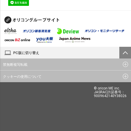
PC版に切り替え
禁無断複写転載
クッキーの使用について
© oricon ME inc.
JASRAC許諾番号：
9009642140Y38026