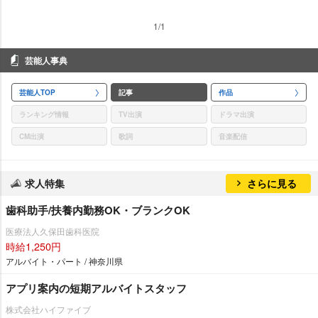
1/1
芸能人事典
芸能人TOP
記事
作品
ランキング情報
TV出演
ドラマ出演
CM出演
歌詞
音楽配信
求人特集
さらに見る
歯科助手/扶養内勤務OK・ブランクOK
医療法人久保田歯科医院
時給1,250円
アルバイト・パート / 神奈川県
アプリ案内の短期アルバイトスタッフ
株式会社ハイファイブ