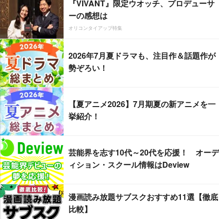
『VIVANT』限定ウオッチ、プロデューサ
ーの感想は
オリコンタイアップ特集
2026年7月夏ドラマも、注目作＆話題作が
勢ぞろい！
【夏アニメ2026】7月期夏の新アニメを一
挙紹介！
芸能界を志す10代～20代を応援！ オーデ
ィション・スクール情報はDeview
漫画読み放題サブスクおすすめ11選【徹底
比較】