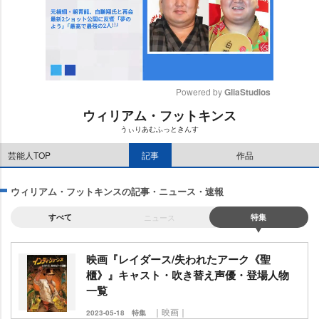
Powered by 
GliaStudios
ウィリアム・フットキンス
M
うぃりあむふっときんす
u
t
芸能人TOP
記事
作品
e
ウィリアム・フットキンスの記事・ニュース・速報
すべて
ニュース
特集
映画『レイダース/失われたアーク《聖
櫃》』キャスト・吹き替え声優・登場人物
一覧
｜映画｜
2023-05-18
特集