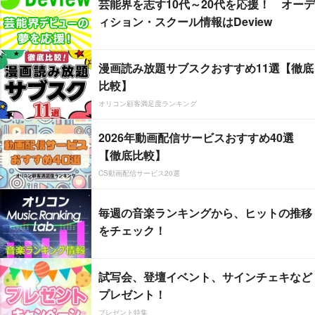
芸能界を志す10代～20代を応援！ オーデ
ィション・スクール情報はDeview
漫画読み放題サブスクおすすめ11選【徹底
比較】
オリコン顧客満足度ランキング
2026年動画配信サービスおすすめ40選
【徹底比較】
CS動画配信サービス20選
毎週の音楽ランキングから、ヒットの推移
をチェック！
試写会、登壇イベント、サインチェキなど
プレゼント！
プレゼント特集