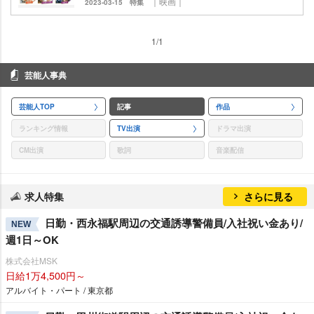
｜映画｜
2023-03-15
特集
1/1
芸能人事典
芸能人TOP
記事
作品
ランキング情報
TV出演
ドラマ出演
CM出演
歌詞
音楽配信
求人特集
さらに見る
日勤・西永福駅周辺の交通誘導警備員/入社祝い金あり/
NEW
週1日～OK
株式会社MSK
日給1万4,500円～
アルバイト・パート / 東京都