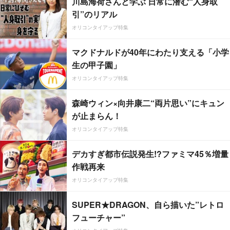
川島海荷さんと学ぶ 日常に潜む“人身取
引”のリアル
オリコンタイアップ特集
マクドナルドが40年にわたり支える「小学
生の甲子園」
オリコンタイアップ特集
森崎ウィン×向井康二“両片思い”にキュン
が止まらん！
オリコンタイアップ特集
デカすぎ都市伝説発生!?ファミマ45％増量
作戦再来
オリコンタイアップ特集
SUPER★DRAGON、自ら描いた”レトロ
フューチャー”