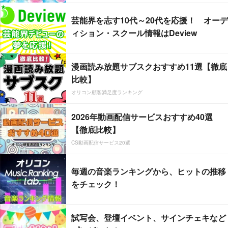
芸能界を志す10代～20代を応援！ オーデ
ィション・スクール情報はDeview
漫画読み放題サブスクおすすめ11選【徹底
比較】
オリコン顧客満足度ランキング
2026年動画配信サービスおすすめ40選
【徹底比較】
CS動画配信サービス20選
毎週の音楽ランキングから、ヒットの推移
をチェック！
試写会、登壇イベント、サインチェキなど