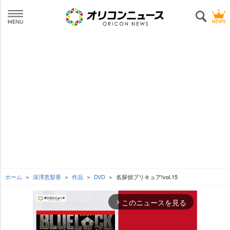
ホーム
深澤恵梨香
作品
DVD
名探偵プリキュア!vol.15
このニュースを見る
arrow_forward_ios