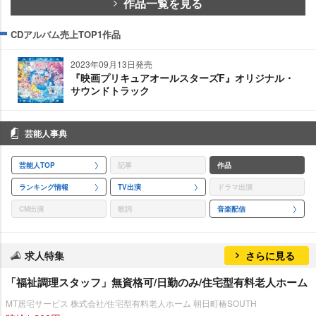
作品一覧を見る
CDアルバム売上TOP1作品
2023年09月13日発売
『映画プリキュアオールスターズF』オリジナル・
サウンドトラック
芸能人事典
芸能人TOP
記事
作品
ランキング情報
TV出演
ドラマ出演
CM出演
歌詞
音楽配信
求人特集
さらに見る
「福祉調理スタッフ」無資格可/日勤のみ/住宅型有料老人ホーム
MT居宅サービス 株式会社/住宅型有料老人ホーム 朝日町椿SOUTH