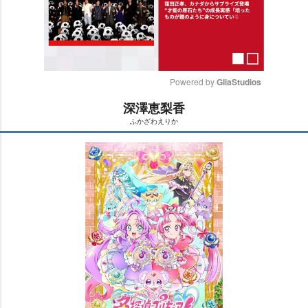
Powered by 
GliaStudios
深澤恵梨香
M
ふかざわえりか
u
t
e