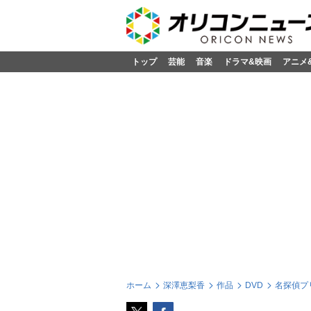
トップ
芸能
音楽
ドラマ&映画
アニメ
ホーム
深澤恵梨香
作品
DVD
名探偵プリ