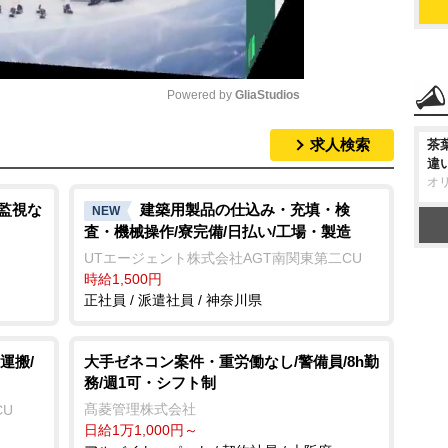
Powered by 
GliaStudios
求人検索
茶
M
違
u
オ
t
画監視な
建築用製品の仕込み・充填・検
NEW
査・機械操作/寮完備/日払い/工場・製造
e
UTエージェント株式会社AGT南関東第二CU
時給1,500円
正社員 / 派遣社員 / 神奈川県
運搬/
大手ゼネコン案件・重労働なし/警備員/8h勤
務/週1可・シフト制
髙菱管理株式会社
CU
日給1万1,000円～