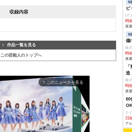
N
ピ
収録内容
UT
時給
派遣
N
備
作品一覧を見る
株
時給
この芸能人のトップへ
派遣
「
造
株
このニュースを見る
arrow_forward_ios
時給
派遣
6
O
テ
日給
アル