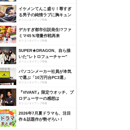
イケメンてんこ盛り！尊すぎ
る男子の純情ラブに胸キュン
オリコンタイアップ特集
デカすぎ都市伝説発生!?ファ
ミマ45％増量作戦再来
オリコンタイアップ特集
SUPER★DRAGON、自ら描
いた”レトロフューチャー”
オリコンタイアップ特集
パソコンメーカー社員が本気
で選ぶ「10万円台PC3選」
オリコンタイアップ特集
『VIVANT』限定ウオッチ、プ
ロデューサーの感想は
オリコンタイアップ特集
2026年7月夏ドラマも、注目
作＆話題作が勢ぞろい！