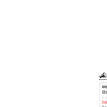
6
日
テ
日給
アル