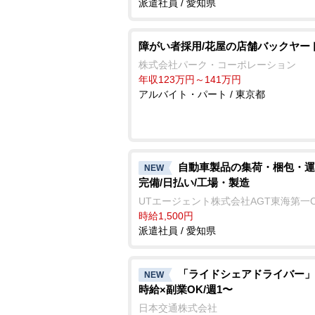
派遣社員 / 愛知県
障がい者採用/花屋の店舗バックヤー
株式会社パーク・コーポレーション
年収123万円～141万円
アルバイト・パート / 東京都
自動車製品の集荷・梱包・運
NEW
完備/日払い/工場・製造
UTエージェント株式会社AGT東海第一
時給1,500円
派遣社員 / 愛知県
「ライドシェアドライバー」
NEW
時給×副業OK/週1〜
日本交通株式会社