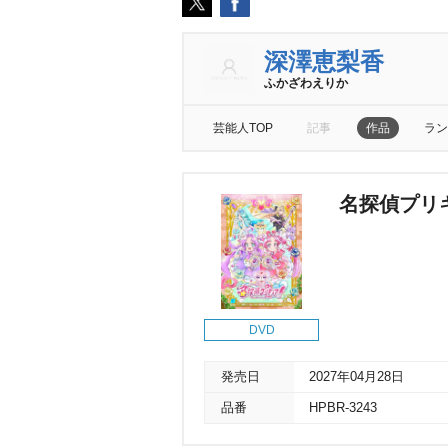
深澤恵梨香
ふかざわえりか
芸能人TOP
記事
作品
ラン
名探偵プリキュ
DVD
発売日
2027年04月28日
品番
HPBR-3243