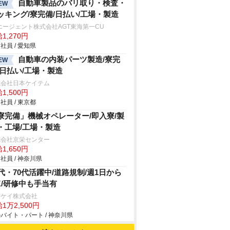
自動車製品のバリ取り・検査・
EW
ッキング/寮完備/日払い/工場・製造
エージェント株式会社AGT東海第一CU
1,270円
社員 / 愛知県
自動車の内装パーツ製造/寮完
EW
/日払い/工場・製造
式会社日本ケイテム
1,500円
社員 / 東京都
寮完備」機械オペレーター/即入寮/製
・工場/工場・製造
式会社京栄センター
1,650円
社員 / 神奈川県
0代・70代活躍中/道路規制/週1日から
K/研修中も手当有
イケイ株式会社
1万2,500円
バイト・パート / 神奈川県