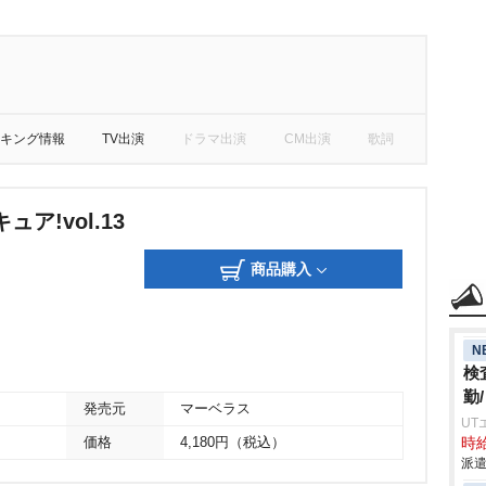
キング情報
TV出演
ドラマ出演
CM出演
歌詞
ア!vol.13
商品購入
N
検
勤
発売元
マーベラス
UT
価格
4,180円（税込）
時給
派遣