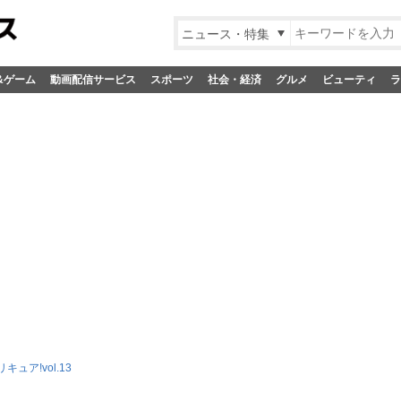
ニュース・特集
&ゲーム
動画配信サービス
スポーツ
社会・経済
グルメ
ビューティ
ラ
キュア!vol.13