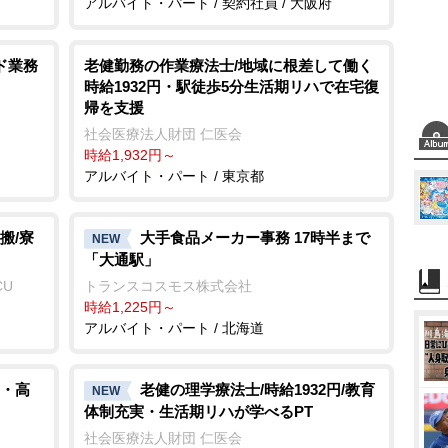
アルバイト・パート / 契約社員 / 大阪府
ド業務
老健勤務の作業療法士/地域に根差して働く
時給1932円・駅徒歩5分生活期リハで在宅復
帰を支援
社会医療法人財団 仁医会
時給1,932円～
アルバイト・パート / 東京都
搬/寮
大手食品メーカー事務 17時半まで
NEW
「大通駅」
CU
トランスコスモス株式会社
時給1,225円～
アルバイト・パート / 北海道
・高
老健の理学療法士/時給1932円/教育
NEW
体制充実・生活期リハが学べるPT
社会医療法人財団 仁医会