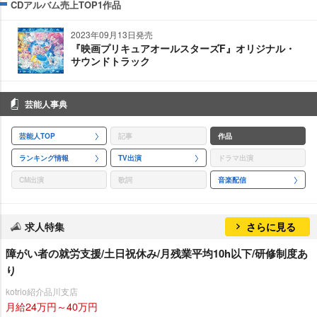
CDアルバム売上TOP1作品
2023年09月13日発売
『映画プリキュアオールスターズF』オリジナル・
サウンドトラック
芸能人事典
芸能人TOP
記事
作品
ランキング情報
TV出演
ドラマ出演
CM出演
歌詞
音楽配信
求人特集
さらに見る
障がい者の就労支援/土日祝休み/月残業平均10h以下/研修制度あ
り
kotrio紹介品川支店
月給24万円～40万円