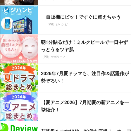
自販機にピッ！ですぐに買えちゃう
（PR）ジハンピ
朝1分貼るだけ！ミルクピールで一日中ず
っとうるツヤ肌
（PR）サボリーノ
2026年7月夏ドラマも、注目作＆話題作が
勢ぞろい！
【夏アニメ2026】7月期夏の新アニメを一
挙紹介！