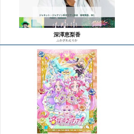
深澤恵梨香
ふかざわえりか
M
u
t
e