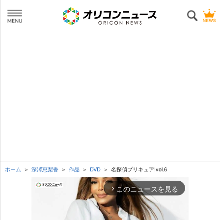
ホーム
深澤恵梨香
作品
DVD
名探偵プリキュア!vol.6
このニュースを見る
arrow_forward_ios