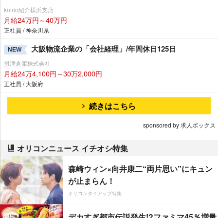
kotrio紹介横浜支店
月給24万円～40万円
正社員 / 神奈川県
大阪物流企業の「会社経理」/年間休日125日
NEW
摂津倉庫株式会社
月給24万4,100円～30万2,000円
正社員 / 大阪府
続きはこちら
sponsored by 求人ボックス
オリコンニュース イチオシ特集
森崎ウィン×向井康二“両片思い”にキュン
が止まらん！
オリコンタイアップ特集
デカすぎ都市伝説発生!?ファミマ45％増量