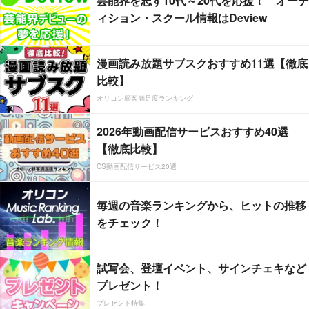
芸能界を志す10代～20代を応援！ オーデ
ィション・スクール情報はDeview
漫画読み放題サブスクおすすめ11選【徹底
比較】
オリコン顧客満足度ランキング
2026年動画配信サービスおすすめ40選
【徹底比較】
CS動画配信サービス20選
毎週の音楽ランキングから、ヒットの推移
をチェック！
試写会、登壇イベント、サインチェキなど
プレゼント！
プレゼント特集