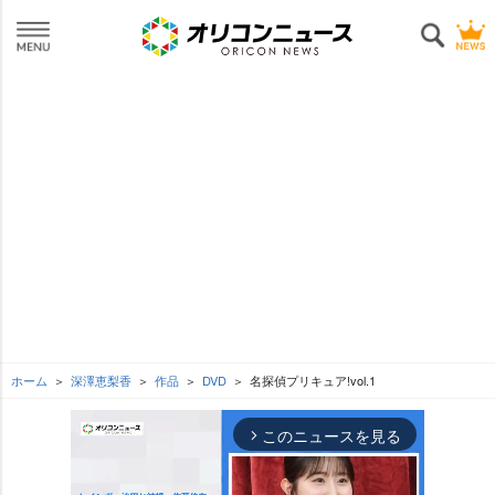
ホーム
深澤恵梨香
作品
DVD
名探偵プリキュア!vol.1
このニュースを見る
arrow_forward_ios