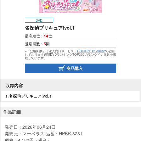
DVD
名探偵プリキュア!vol.1
最高順位：
14
位
登場回数：
5
回
※「登場回数」は法人向けサービス・
ORICON BiZ online
で公開
しております週間DVDランキングTOP300のランクイン回数を掲
載しています。
商品購入
収録内容
1.名探偵プリキュア!vol.1
作品詳細
発売日：2026年06月24日
発売元：マーベラス 品番：HPBR-3231
価格：4,180円（税込）