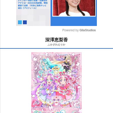
Powered by 
GliaStudios
深澤恵梨香
M
ふかざわえりか
u
t
e