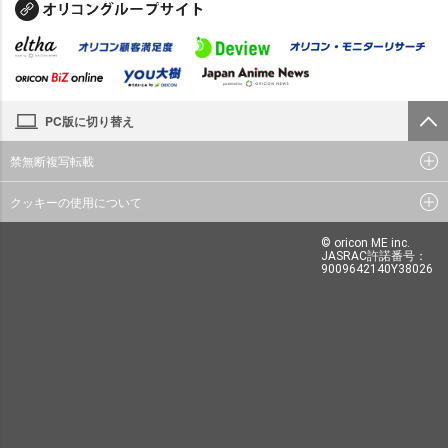
PC版に切り替え
禁無断複写転載
クッキーの使用について
© oricon ME inc.
JASRAC許諾番号：
9009642140Y38026