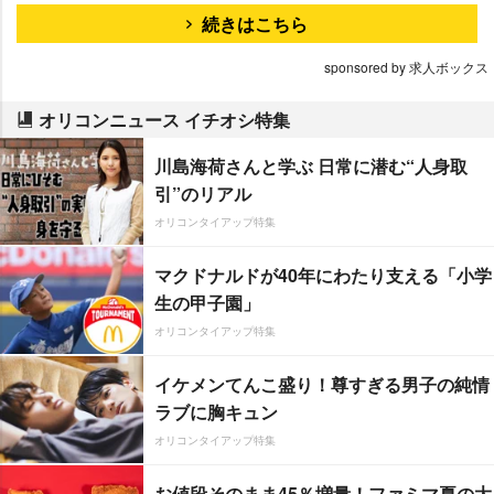
続きはこちら
sponsored by 求人ボックス
オリコンニュース イチオシ特集
川島海荷さんと学ぶ 日常に潜む“人身取
引”のリアル
オリコンタイアップ特集
マクドナルドが40年にわたり支える「小学
生の甲子園」
オリコンタイアップ特集
イケメンてんこ盛り！尊すぎる男子の純情
ラブに胸キュン
オリコンタイアップ特集
お値段そのまま45％増量！ファミマ夏の大