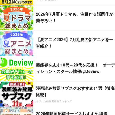
2026年7月夏ドラマも、注目作＆話題作が
勢ぞろい！
【夏アニメ2026】7月期夏の新アニメを一
挙紹介！
芸能界を志す10代～20代を応援！ オーデ
ィション・スクール情報はDeview
漫画読み放題サブスクおすすめ11選【徹底
比較】
オリコン顧客満足度ランキング
2026年動画配信サービスおすすめ40選