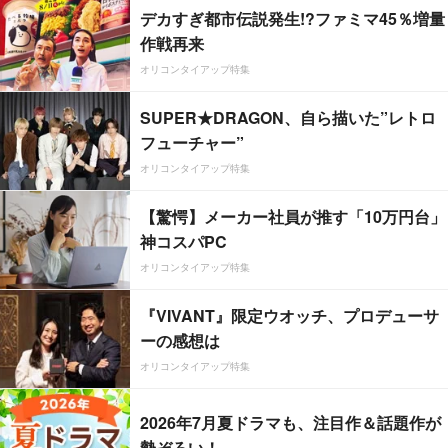
デカすぎ都市伝説発生!?ファミマ45％増量
作戦再来
オリコンタイアップ特集
SUPER★DRAGON、自ら描いた”レトロ
フューチャー”
オリコンタイアップ特集
【驚愕】メーカー社員が推す「10万円台」
神コスパPC
オリコンタイアップ特集
『VIVANT』限定ウオッチ、プロデューサ
ーの感想は
オリコンタイアップ特集
2026年7月夏ドラマも、注目作＆話題作が
勢ぞろい！