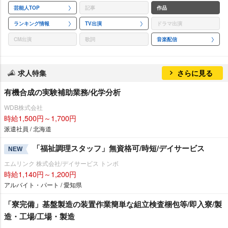
芸能人TOP
記事
作品
ランキング情報
TV出演
ドラマ出演
CM出演
歌詞
音楽配信
求人特集
さらに見る
有機合成の実験補助業務/化学分析
WDB株式会社
時給1,500円～1,700円
派遣社員 / 北海道
「福祉調理スタッフ」無資格可/時短/デイサービス
NEW
エムリンク 株式会社/デイサービス トンボ
時給1,140円～1,200円
アルバイト・パート / 愛知県
「寮完備」基盤製造の装置作業簡単な組立検査梱包等/即入寮/製
造・工場/工場・製造