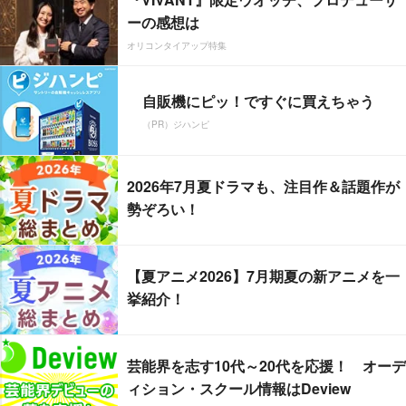
ーの感想は
オリコンタイアップ特集
自販機にピッ！ですぐに買えちゃう
（PR）ジハンピ
2026年7月夏ドラマも、注目作＆話題作が
勢ぞろい！
【夏アニメ2026】7月期夏の新アニメを一
挙紹介！
芸能界を志す10代～20代を応援！ オーデ
ィション・スクール情報はDeview