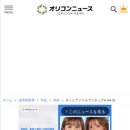
ホーム
深澤恵梨香
作品
DVD
キミとアイドルプリキュア♪ vol.12
このニュースを見る
arrow_forward_ios