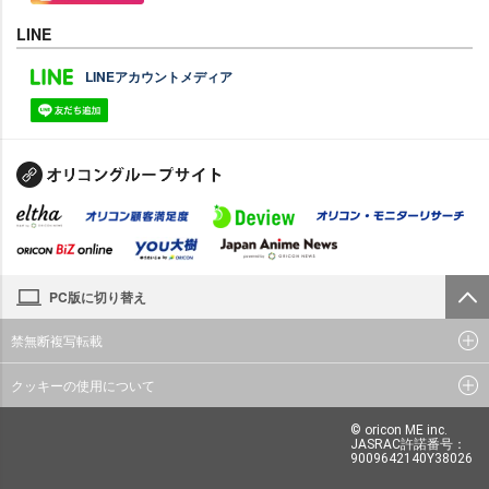
LINE
LINEアカウントメディア
PC版に切り替え
禁無断複写転載
クッキーの使用について
© oricon ME inc.
JASRAC許諾番号：
9009642140Y38026