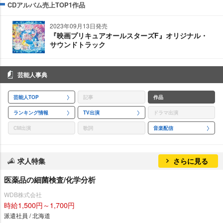
CDアルバム売上TOP1作品
2023年09月13日発売
『映画プリキュアオールスターズF』オリジナル・
サウンドトラック
芸能人事典
芸能人TOP
記事
作品
ランキング情報
TV出演
ドラマ出演
CM出演
歌詞
音楽配信
求人特集
さらに見る
医薬品の細菌検査/化学分析
WDB株式会社
時給1,500円～1,700円
派遣社員 / 北海道