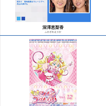
深澤恵梨香
ふかざわえりか
M
u
t
e