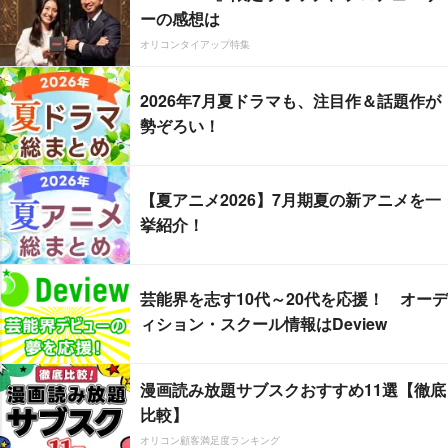
ーの感想は
オリコンタイアップ特集
2026年7月夏ドラマも、注目作＆話題作が
勢ぞろい！
【夏アニメ2026】7月期夏の新アニメを一
挙紹介！
芸能界を志す10代～20代を応援！ オーデ
ィション・スクール情報はDeview
漫画読み放題サブスクおすすめ11選【徹底
比較】
オリコン顧客満足度ランキング