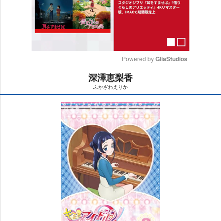
Powered by 
GliaStudios
深澤恵梨香
M
ふかざわえりか
u
t
e