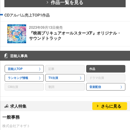
作品一覧を見る
CDアルバム売上TOP1作品
2023年09月13日発売
『映画プリキュアオールスターズF』オリジナル・
サウンドトラック
芸能人事典
芸能人TOP
記事
作品
ランキング情報
TV出演
ドラマ出演
CM出演
歌詞
音楽配信
求人特集
さらに見る
一般事務
株式会社アキザト