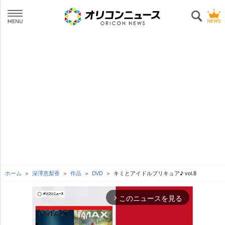
ホーム
深澤恵梨香
作品
DVD
キミとアイドルプリキュア♪ vol.8
このニュースを見る
arrow_forward_ios