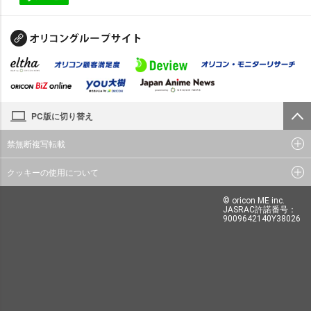
PC版に切り替え
禁無断複写転載
クッキーの使用について
© oricon ME inc.
JASRAC許諾番号：
9009642140Y38026