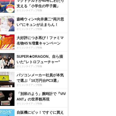
マクドナルドが40年にわたり
支える「小学生の甲子園」
オリコンタイアップ特集
森崎ウィン×向井康二“両片思
い”にキュンが止まらん！
オリコンタイアップ特集
大好評につき再び！ファミマ
名物45％増量キャンペーン
オリコンタイアップ特集
SUPER★DRAGON、自ら描
いた”レトロフューチャー”
オリコンタイアップ特集
パソコンメーカー社員が本気
で選ぶ「10万円台PC3選」
オリコンタイアップ特集
「別班のよう」腕時計で『VIV
ANT』の世界観再現
オリコンタイアップ特集
自販機にピッ！ですぐに買え