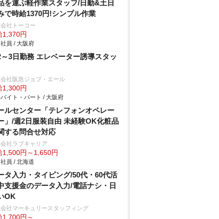
品を運ぶ軽作業スタッフ/日勤&土日
みで時給1370円!シンプル作業
式会社トーコー
1,370円
社員 / 大阪府
2～3日勤務 エレベーター誘導スタッ
式会社阪急ジョブ・エール
1,300円
バイト・パート / 大阪府
ールセンター「テレフォンオペレー
ー」/週2日服装自由 未経験OK化粧品
関する問合せ対応
式会社ラブキャリア
1,500円～1,650円
社員 / 北海道
ータ入力・タイピング/50代・60代活
中支援金のデータ入力/電話ナシ・日
いOK
式会社マーキュリースタッフィング
1,700円～