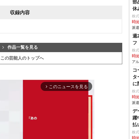
部
休
収録内容
株
時給
派遣
週
フ
作品一覧を見る
株
時給
この芸能人のトップへ
アル
コ
タ
に
このニュースを見る
arrow_forward_ios
株
時給
派遣
デ
躍
払
株
時給