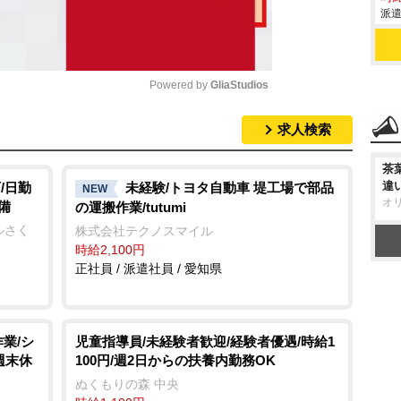
派遣
Powered by 
GliaStudios
求人検索
M
u
茶
t
違
/日勤
未経験/トヨタ自動車 堤工場で部品
NEW
オ
備
の運搬作業/tutumi
e
ルさく
株式会社テクノスマイル
時給2,100円
正社員 / 派遣社員 / 愛知県
業/シ
児童指導員/未経験者歓迎/経験者優遇/時給1
週末休
100円/週2日からの扶養内勤務OK
ぬくもりの森 中央