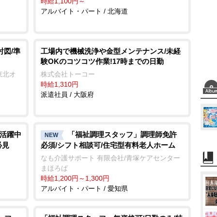
時給1,100円～
アルバイト・パート / 北海道
討図/準
工場内で機械洗浄や金型メンテナンス/未経
験OKのコツコツ作業!17時までの日勤
東北オ
株式会社トーコー
時給1,310円
派遣社員 / 大阪府
代活躍中
「福祉調理スタッフ」調理師免許
NEW
必見
必須/シフト相談可/住宅型有料老人ホーム
なも介護サポート 有限会社/青塚ケアセンター
まほろば
時給1,200円～1,300円
アルバイト・パート / 愛知県