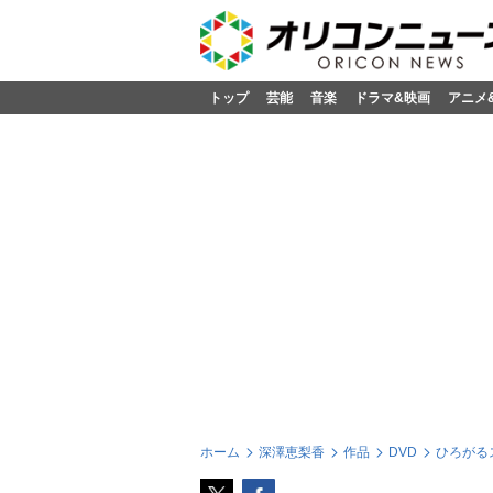
トップ
芸能
音楽
ドラマ&映画
アニメ
ホーム
深澤恵梨香
作品
DVD
ひろがるス