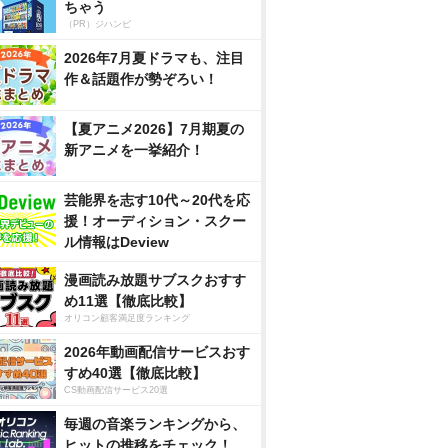
ちゃう
（PR）ジハンピ
2026年7月夏ドラマも、注目
作＆話題作が勢ぞろい！
【夏アニメ2026】7月期夏の
新アニメを一挙紹介！
芸能界を志す10代～20代を応
援！オーディション・スクー
ル情報はDeview
漫画読み放題サブスクおすす
め11選【徹底比較】
オリコン顧客満足度ランキング
2026年動画配信サービスおす
すめ40選【徹底比較】
CS動画配信サービス20選
毎週の音楽ランキングから、
ヒットの推移をチェック！