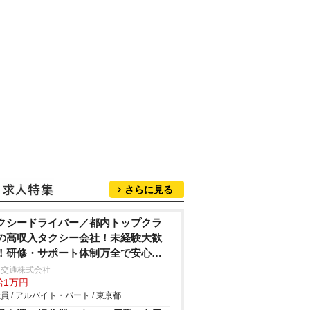
さらに見る
クシードライバー／都内トップクラ
の高収入タクシー会社！未経験大歓
！研修・サポート体制万全で安心デ
ュー！月収100万円超も可能！
日交通株式会社
給1万円
員 / アルバイト・パート / 東京都