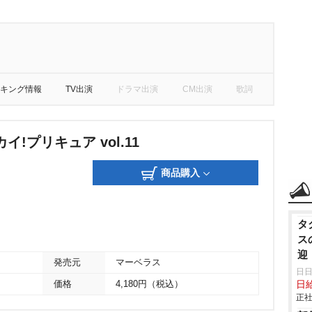
キング情報
TV出演
ドラマ出演
CM出演
歌詞
!プリキュア vol.11
商品購入
タ
ス
迎
発売元
マーベラス
ビ
日
価格
4,180円（税込）
日
正社