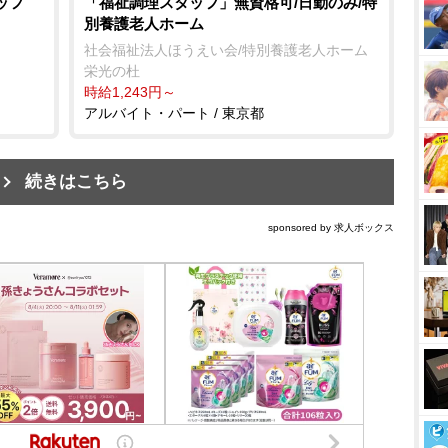
ッフ
「福祉調理スタッフ」無資格可/日勤のみ/特
別養護老人ホーム
社会福祉法人ほうえい会/特別養護老人ホーム
栄光の杜
時給1,243円～
アルバイト・パート / 東京都
続きはこちら
sponsored by 求人ボックス