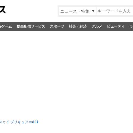
ニュース・特集
&ゲーム
動画配信サービス
スポーツ
社会・経済
グルメ
ビューティ
ラ
カイ!プリキュア vol.11