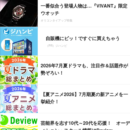
一番似合う登場人物は…『VIVANT』限定
ウオッチ
オリコンタイアップ特集
自販機にピッ！ですぐに買えちゃう
（PR）ジハンピ
2026年7月夏ドラマも、注目作＆話題作が
勢ぞろい！
【夏アニメ2026】7月期夏の新アニメを一
挙紹介！
芸能界を志す10代～20代を応援！ オーデ