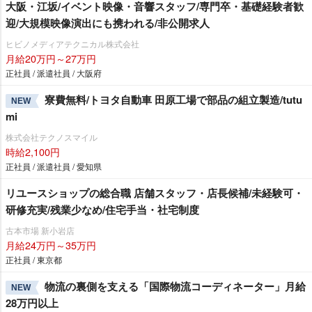
大阪・江坂/イベント映像・音響スタッフ/専門卒・基礎経験者歓
迎/大規模映像演出にも携われる/非公開求人
ヒビノメディアテクニカル株式会社
月給20万円～27万円
正社員 / 派遣社員 / 大阪府
寮費無料/トヨタ自動車 田原工場で部品の組立製造/tutu
NEW
mi
株式会社テクノスマイル
時給2,100円
正社員 / 派遣社員 / 愛知県
リユースショップの総合職 店舗スタッフ・店長候補/未経験可・
研修充実/残業少なめ/住宅手当・社宅制度
古本市場 新小岩店
月給24万円～35万円
正社員 / 東京都
物流の裏側を支える「国際物流コーディネーター」月給
NEW
28万円以上