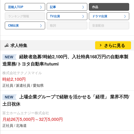
芸能人TOP
記事
作品
ランキング情報
TV出演
ドラマ出演
CM出演
歌詞
音楽配信
求人特集
さらに見る
経験者急募!時給2,100円、入社特典168万円の自動車製
NEW
造業務/トヨタ自動車/tutumi
株式会社テクノスマイル
時給2,100円
正社員 / 派遣社員 / 愛知県
上場企業グループで経験を活かせる「経理」 業界不問/
NEW
土日祝休
富士ホームエナジー株式会社
月給26万5,000円～32万5,000円
正社員 / 北海道