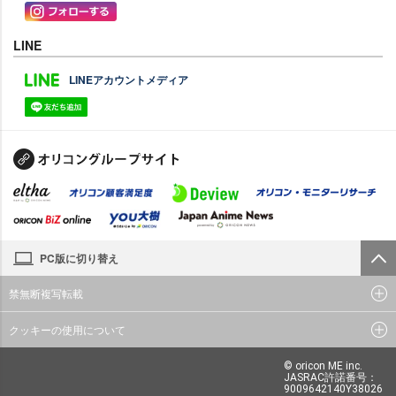
LINE
LINEアカウントメディア
PC版に切り替え
禁無断複写転載
クッキーの使用について
© oricon ME inc.
JASRAC許諾番号：
9009642140Y38026