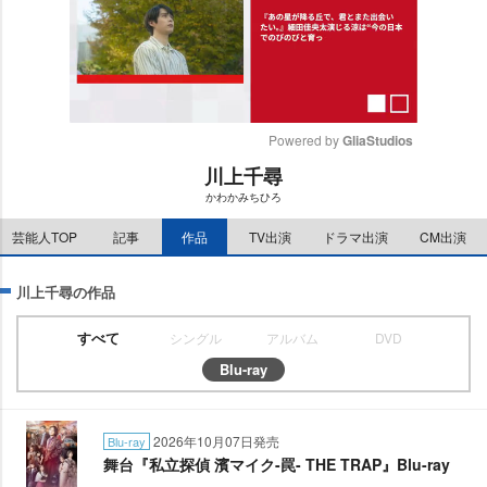
Powered by 
GliaStudios
川上千尋
M
かわかみちひろ
u
t
芸能人TOP
記事
作品
TV出演
ドラマ出演
CM出演
e
川上千尋の作品
すべて
シングル
アルバム
DVD
Blu-ray
2026年10月07日発売
Blu-ray
舞台『私立探偵 濱マイク-罠- THE TRAP』Blu-ray