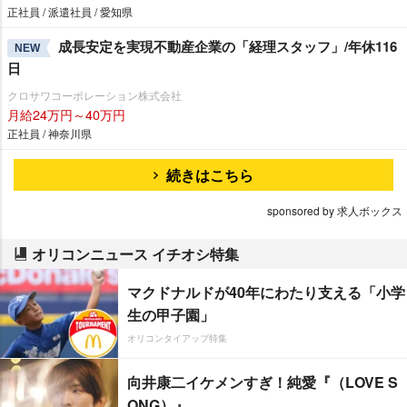
正社員 / 派遣社員 / 愛知県
成長安定を実現不動産企業の「経理スタッフ」/年休116
NEW
日
クロサワコーポレーション株式会社
月給24万円～40万円
正社員 / 神奈川県
続きはこちら
sponsored by 求人ボックス
オリコンニュース イチオシ特集
マクドナルドが40年にわたり支える「小学
生の甲子園」
オリコンタイアップ特集
向井康二イケメンすぎ！純愛『（LOVE S
ONG）』