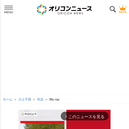
ホーム
川上千尋
作品
Blu-ray
このニュースを見る
arrow_forward_ios