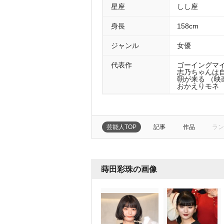
星座
しし座
身長
158cm
ジャンル
女優
代表作
ゴーイングマイ
志乃ちゃんは自
朝が来る （映画
おかえりモネ （
芸能人TOP
記事
作品
ラン
蒔田彩珠の画像