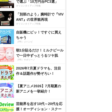
で選ぶ「10万円台PC3選」
オリコンタイアップ特集
「別班のよう」腕時計で『VIV
ANT』の世界観再現
オリコンタイアップ特集
自販機にピッ！ですぐに買え
ちゃう
（PR）ジハンピ
朝1分貼るだけ！ミルクピール
で一日中ずっとうるツヤ肌
（PR）サボリーノ
2026年7月夏ドラマも、注目
作＆話題作が勢ぞろい！
【夏アニメ2026】7月期夏の
新アニメを一挙紹介！
芸能界を志す10代～20代を応
援！オーディション・スクー