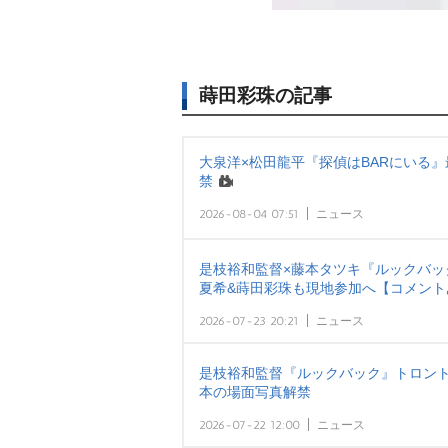
蒔田彩珠の記事
大泉洋×松田龍平『探偵はBARにいる』
禁
2026-08-04 07:51
ニュース
是枝裕和監督×藤本タツキ『ルックバッ
夏希&蒔田彩珠も現地参加へ【コメント
2026-07-23 20:21
ニュース
是枝裕和監督『ルックバック』トロント
本の場面写真解禁
2026-07-22 12:00
ニュース