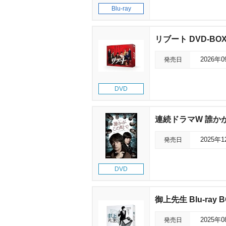
Blu-ray
リブート DVD-BO
発売日
2026年
DVD
連続ドラマW 誰かが
発売日
2025年
DVD
御上先生 Blu-ray 
発売日
2025年