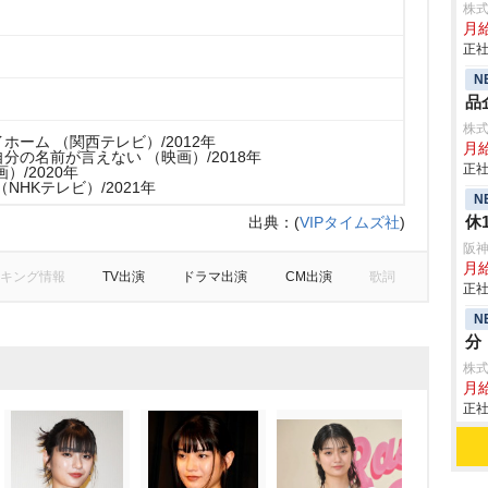
株
月
正社
N
品
株
ホーム （関西テレビ）/2012年
月給
分の名前が言えない （映画）/2018年
正社
）/2020年
NHKテレビ）/2021年
N
休
出典：
(
VIPタイムズ社
)
阪
月
キング情報
TV出演
ドラマ出演
CM出演
歌詞
正社
N
分
株式
月給
正社