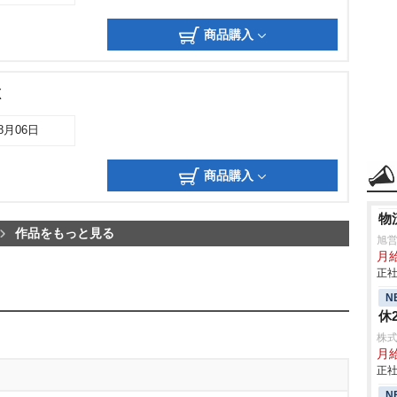
商品購入
X
08月06日
商品購入
物
作品をもっと見る
旭
月
正社
N
休
株
月給
正社
N