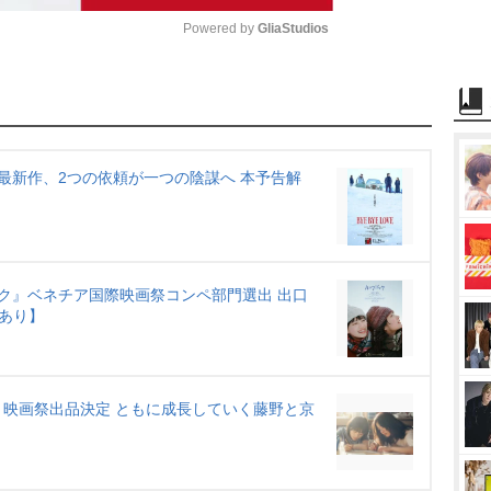
Powered by 
GliaStudios
M
u
t
最新作、2つの依頼が一つの陰謀へ 本予告解
e
ク』ベネチア国際映画祭コンペ部門選出 出口
あり】
映画祭出品決定 ともに成長していく藤野と京