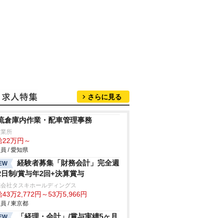
さらに見る
流倉庫内作業・配車管理事務
営業所
給22万円～
員 / 愛知県
経験者募集「財務会計」完全週
EW
2日制/賞与年2回+決算賞与
式会社タスキホールディングス
43万2,772円～53万5,966円
員 / 東京都
「経理・会計」/賞与実績5ヶ月
EW