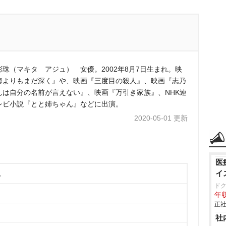
彩珠（マキタ アジュ） 女優。2002年8月7日生まれ。映
海よりもまだ深く』や、映画『三度目の殺人』、映画『志乃
んは自分の名前が言えない』、映画『万引き家族』、NHK連
レビ小説『とと姉ちゃん』などに出演。
2020-05-01 更新
医
イ
ュ
ド
年収
正社
社