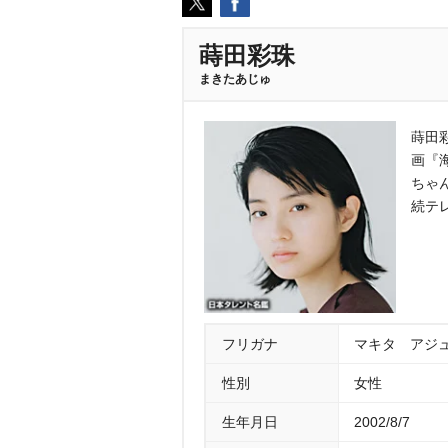
蒔田彩珠
まきたあじゅ
蒔田
画『
ちゃ
続テ
フリガナ
マキタ アジ
性別
女性
生年月日
2002/8/7