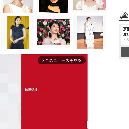
茶
違
オ
このニュースを見る
arrow_forward_ios