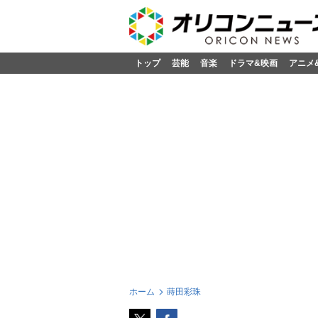
トップ
芸能
音楽
ドラマ&映画
アニメ
ホーム
蒔田彩珠