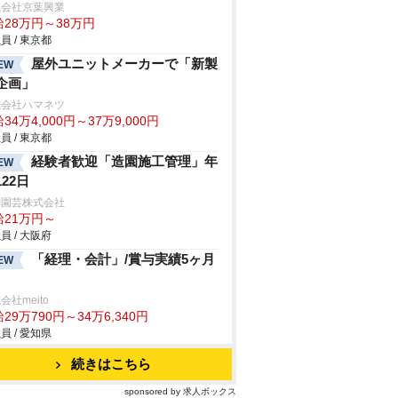
式会社京葉興業
給28万円～38万円
員 / 東京都
屋外ユニットメーカーで「新製
EW
企画」
式会社ハマネツ
34万4,000円～37万9,000円
員 / 東京都
経験者歓迎「造園施工管理」年
EW
122日
神園芸株式会社
給21万円～
員 / 大阪府
「経理・会計」/賞与実績5ヶ月
EW
会社meito
29万790円～34万6,340円
員 / 愛知県
続きはこちら
sponsored by 求人ボックス