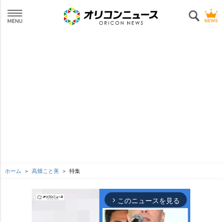
ホーム
高畑こと美
特集
このニュースを見る
arrow_forward_ios