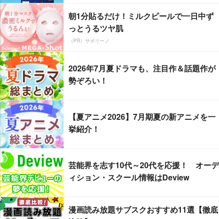
朝1分貼るだけ！ミルクピールで一日中ず
っとうるツヤ肌
（PR）サボリーノ
2026年7月夏ドラマも、注目作＆話題作が
勢ぞろい！
【夏アニメ2026】7月期夏の新アニメを一
挙紹介！
芸能界を志す10代～20代を応援！ オーデ
ィション・スクール情報はDeview
漫画読み放題サブスクおすすめ11選【徹底