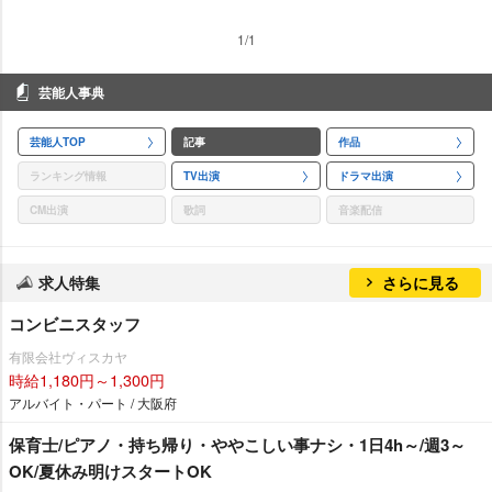
1/1
芸能人事典
芸能人TOP
記事
作品
ランキング情報
TV出演
ドラマ出演
CM出演
歌詞
音楽配信
求人特集
さらに見る
コンビニスタッフ
有限会社ヴィスカヤ
時給1,180円～1,300円
アルバイト・パート / 大阪府
保育士/ピアノ・持ち帰り・ややこしい事ナシ・1日4h～/週3～
OK/夏休み明けスタートOK