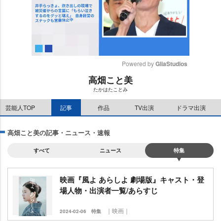
Powered by 
GliaStudios
高畑こと美
M
たかはたことみ
u
t
芸能人TOP
記事
作品
TV出演
ドラマ出演
e
高畑こと美の記事・ニュース・速報
すべて
ニュース
特集
映画『風よ あらしよ 劇場版』キャスト・登
場人物・出演者一覧/あらすじ
｜映画｜
2024-02-06
特集