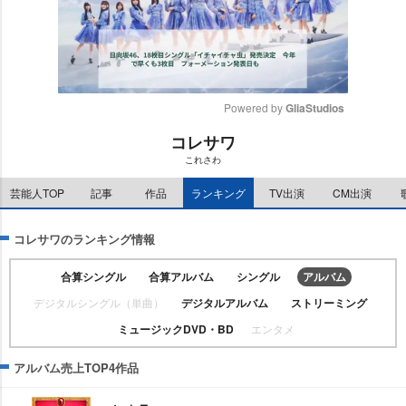
Powered by 
GliaStudios
コレサワ
M
これさわ
u
t
芸能人TOP
記事
作品
ランキング
TV出演
CM出演
e
コレサワのランキング情報
合算シングル
合算アルバム
シングル
アルバム
デジタルシングル（単曲）
デジタルアルバム
ストリーミング
ミュージックDVD・BD
エンタメ
アルバム売上TOP4作品