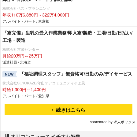
株式会社ベストプランニング
年収116万6,880円～322万4,000円
アルバイト・パート / 東京都
「寮完備」生乳の受入作業業務/即入寮/製造・工場/日勤/日払い/
工場・製造
株式会社京栄センター
月給20万円～25万円
派遣社員 / 北海道
「福祉調理スタッフ」無資格可/日勤のみ/デイサービス
NEW
株式会社SOYOKAZE/守山ケアコミュニティそよ風
時給1,300円～1,400円
アルバイト・パート / 愛知県
続きはこちら
sponsored by 求人ボックス
オリコンニュース イチオシ特集