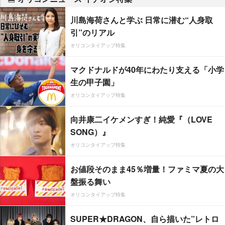
川島海荷さんと学ぶ 日常に潜む“人身取
引”のリアル
オリコンタイアップ特集
マクドナルドが40年にわたり支える「小学
生の甲子園」
オリコンタイアップ特集
向井康二イケメンすぎ！純愛『（LOVE
SONG）』
オリコンタイアップ特集
お値段そのまま45％増量！ファミマ夏の大
盤振る舞い
オリコンタイアップ特集
SUPER★DRAGON、自ら描いた”レトロ