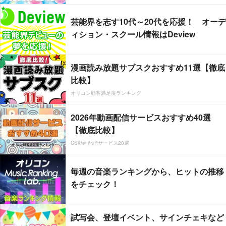
芸能界を志す10代～20代を応援！ オーデ
ィション・スクール情報はDeview
漫画読み放題サブスクおすすめ11選【徹底
比較】
オリコン顧客満足度ランキング
2026年動画配信サービスおすすめ40選
【徹底比較】
CS動画配信サービス20選
毎週の音楽ランキングから、ヒットの推移
をチェック！
試写会、登壇イベント、サインチェキなど