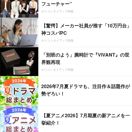
フューチャー”
オリコンタイアップ特集
【驚愕】メーカー社員が推す「10万円台」
神コスパPC
オリコンタイアップ特集
「別班のよう」腕時計で『VIVANT』の世
界観再現
オリコンタイアップ特集
2026年7月夏ドラマも、注目作＆話題作が
勢ぞろい！
【夏アニメ2026】7月期夏の新アニメを一
挙紹介！