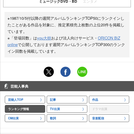
ミュージックDVD・BD
エンタメ
※1987/10/5付以降の週間アルバムランキングTOP50にランクインし
たことがある作品を対象に、推定累積売上枚数の上位20件を掲載し
ています。
※「登場回数」は
you大樹
および法人向けサービス・
ORICON BiZ
online
で公開しております週間アルバムランキングTOP300のランク
イン回数を掲載しています。
芸能人事典
芸能人TOP
記事
作品
ランキング情報
TV出演
ドラマ出演
CM出演
歌詞
音楽配信