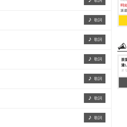
歌詞
mo
時給
派遣
歌詞
歌詞
歌詞
茶
違
オ
歌詞
歌詞
歌詞