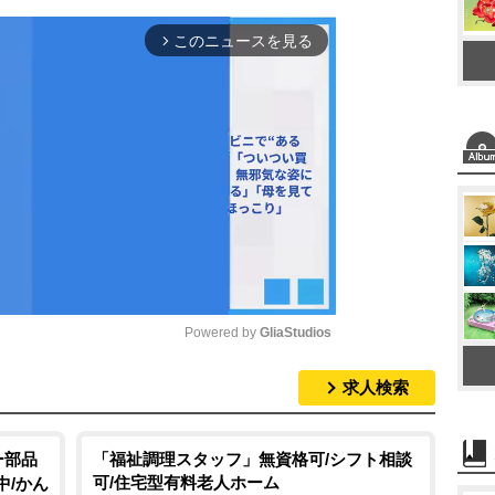
このニュースを見る
arrow_forward_ios
Powered by 
GliaStudios
求人検索
M
u
t
ー部品
「福祉調理スタッフ」無資格可/シフト相談
可/住宅型有料老人ホーム
中/かん
e