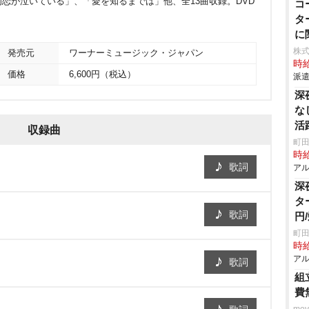
恋が泣いている」、「愛を知るまでは」他、全13曲収録。DVD
コ
タ
に
株
発売元
ワーナーミュージック・ジャパン
時給
価格
6,600円（税込）
派遣
深
な
活
収録曲
町田
時給
歌詞
アル
深
タ
歌詞
円
町田
時給
アル
歌詞
組
費