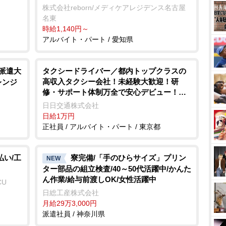
株式会社reborn/メディケアレジデンス名古屋
名東
時給1,140円～
アルバイト・パート / 愛知県
定派遣大
タクシードライバー／都内トップクラスの
高収入タクシー会社！未経験大歓迎！研
レンジ
修・サポート体制万全で安心デビュー！月
収100万円超も可能！
日日交通株式会社
日給1万円
正社員 / アルバイト・パート / 東京都
払い/工
寮完備/「手のひらサイズ」プリン
NEW
ター部品の組立検査/40～50代活躍中/かんた
ん作業/給与前渡しOK/女性活躍中
CU
日総工産株式会社
月給29万3,000円
派遣社員 / 神奈川県