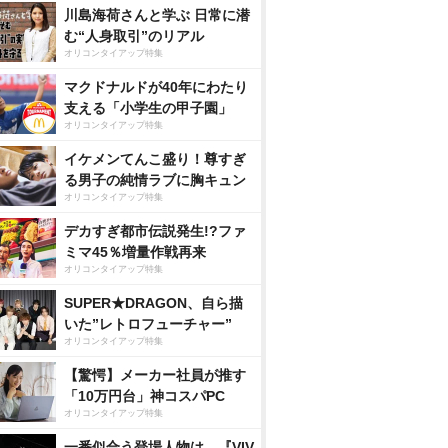
川島海荷さんと学ぶ 日常に潜
む“人身取引”のリアル
オリコンタイアップ特集
マクドナルドが40年にわたり
支える「小学生の甲子園」
オリコンタイアップ特集
イケメンてんこ盛り！尊すぎ
る男子の純情ラブに胸キュン
オリコンタイアップ特集
デカすぎ都市伝説発生!?ファ
ミマ45％増量作戦再来
オリコンタイアップ特集
SUPER★DRAGON、自ら描
いた”レトロフューチャー”
オリコンタイアップ特集
【驚愕】メーカー社員が推す
「10万円台」神コスパPC
オリコンタイアップ特集
一番似合う登場人物は…『VIV