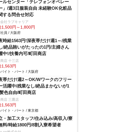
ールセンター「テレフォンオペレー
ー」/週3日服装自由 未経験OK化粧品
関する問合せ対応
式会社ラブキャリア
1,500円～1,800円
社員 / 大阪府
夜時給1563円!深夜帯だけ!週1～/残業
し/絶品賄いがたったの1円/主婦さん
躍中!/扶養内可/町田商店
商店 十三店
1,563円
バイト・パート / 大阪府
夜帯だけ!週2～OK/Wワークのフリー
ー活躍中/残業なし/絶品まかないが1
/髪色自由/町田商店
商店 三鷹店
1,563円
バイト・パート / 東京都
立・加工スタッフ/住み込み/高収入/寮
無料/時給1800円/8割入寮希望者