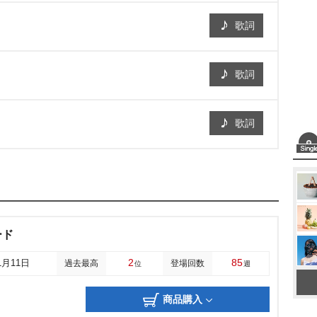
歌詞
歌詞
歌詞
ード
2
85
1月11日
過去最高
登場回数
位
週
商品購入