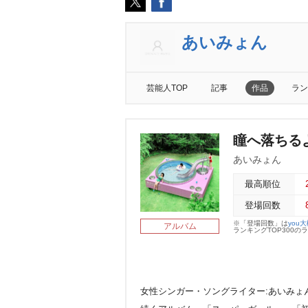
あいみょん
芸能人TOP
記事
作品
ラン
瞳へ落ちるよ
あいみょん
最高順位
登場回数
※「登場回数」は
you
アルバム
ランキングTOP300
女性シンガー・ソングライター:あいみょ