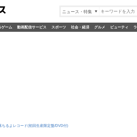
ニュース・特集
&ゲーム
動画配信サービス
スポーツ
社会・経済
グルメ
ビューティ
ラ
落ちるよレコード(初回生産限定盤/DVD付)