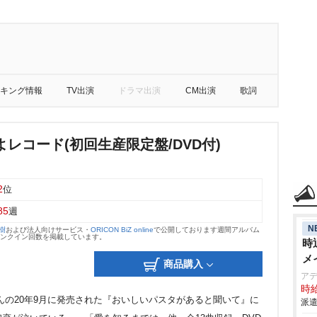
キング情報
TV出演
ドラマ出演
CM出演
歌詞
レコード(初回生産限定盤/DVD付)
2
位
85
週
N
大樹
および法人向けサービス・
ORICON BiZ online
で公開しております週間アルバム
のランクイン回数を掲載しています。
時
メ
商品購入
ア
時給
んの20年9月に発売された『おいしいパスタがあると聞いて』に
派遣