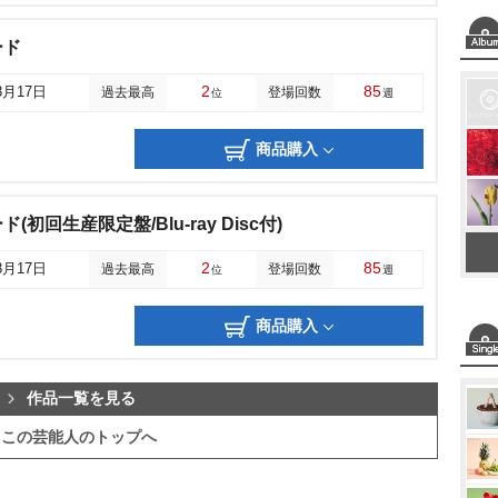
ード
2
85
8月17日
過去最高
登場回数
位
週
商品購入
初回生産限定盤/Blu-ray Disc付)
2
85
8月17日
過去最高
登場回数
位
週
商品購入
作品一覧を見る
この芸能人のトップへ