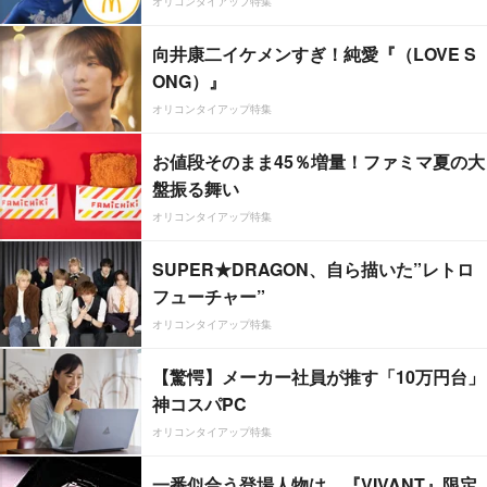
オリコンタイアップ特集
向井康二イケメンすぎ！純愛『（LOVE S
ONG）』
オリコンタイアップ特集
お値段そのまま45％増量！ファミマ夏の大
盤振る舞い
オリコンタイアップ特集
SUPER★DRAGON、自ら描いた”レトロ
フューチャー”
オリコンタイアップ特集
【驚愕】メーカー社員が推す「10万円台」
神コスパPC
オリコンタイアップ特集
一番似合う登場人物は…『VIVANT』限定