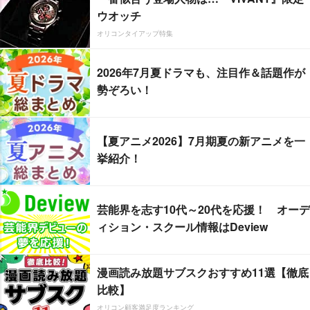
ウオッチ
オリコンタイアップ特集
2026年7月夏ドラマも、注目作＆話題作が
勢ぞろい！
【夏アニメ2026】7月期夏の新アニメを一
挙紹介！
芸能界を志す10代～20代を応援！ オーデ
ィション・スクール情報はDeview
漫画読み放題サブスクおすすめ11選【徹底
比較】
オリコン顧客満足度ランキング