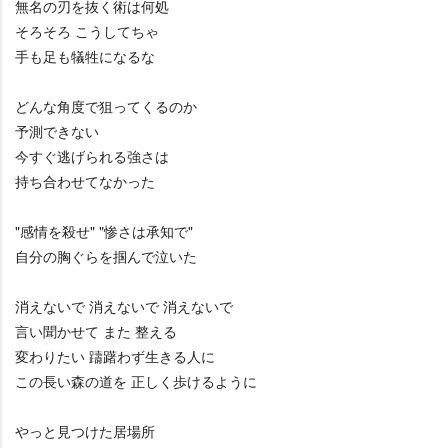
無名の刃を抜く術は何処
そろそろ こうしてちゃ
手も足も犠牲になるな
どんな角度で狙ってくるのか
予測できない
今すぐ逃げられる強さは
持ち合わせてなかった
"感情を殺せ" "惨さは承知で"
自分の胸ぐらを掴んで泣いた
消えないで 消えないで 消えないで
言い聞かせて また 整える
変わりたい 躊躇わず生きる人に
この長い森の道を 正しく歩けるように
っと見つけた居場所