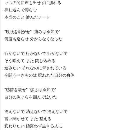
いつの間に声も出せずに潰れる
押し込んで膨らむ
本当のこと 滲んだノート
"現状を剥がせ" "痛みは承知で"
何度も巡らせ 分からなくなった
行かないで 行かないで 行かないで
そう唱えて また 閉じ込める
進みたい それなのに脅されている
今闘うべきものは 呪われた自分の身体
"感情を殺せ" "惨さは承知で"
自分の胸ぐらを掴んで泣いた
消えないで 消えないで 消えないで
言い聞かせて また 整える
変わりたい 躊躇わず生きる人に