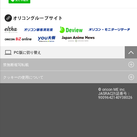
PC版に切り替え
禁無断複写転載
クッキーの使用について
© oricon ME inc.
JASRAC許諾番号：
9009642140Y38026