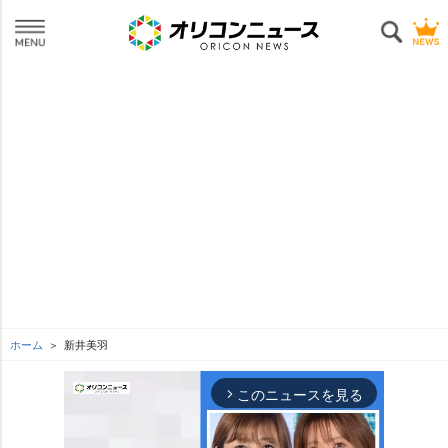
ホーム
新井美羽
このニュースを見る
arrow_forward_ios