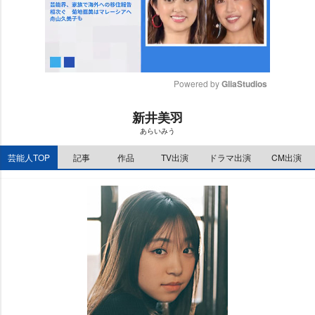
Powered by 
GliaStudios
M
新井美羽
u
あらいみう
t
e
芸能人TOP
記事
作品
TV出演
ドラマ出演
CM出演