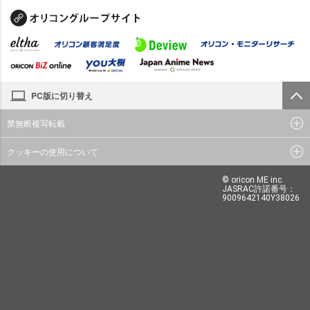
PC版に切り替え
禁無断複写転載
クッキーの使用について
© oricon ME inc.
JASRAC許諾番号：
9009642140Y38026