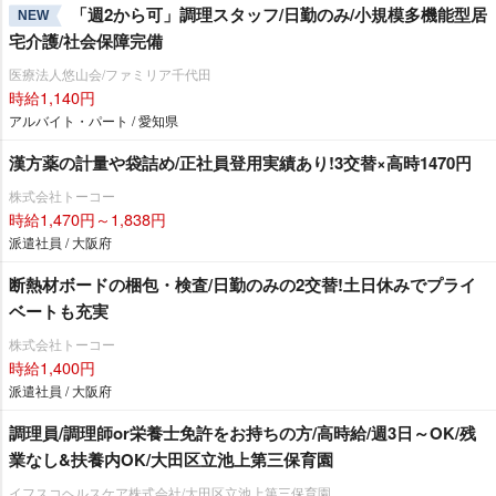
「週2から可」調理スタッフ/日勤のみ/小規模多機能型居
NEW
宅介護/社会保障完備
医療法人悠山会/ファミリア千代田
時給1,140円
アルバイト・パート / 愛知県
漢方薬の計量や袋詰め/正社員登用実績あり!3交替×高時1470円
株式会社トーコー
時給1,470円～1,838円
派遣社員 / 大阪府
断熱材ボードの梱包・検査/日勤のみの2交替!土日休みでプライ
ベートも充実
株式会社トーコー
時給1,400円
派遣社員 / 大阪府
調理員/調理師or栄養士免許をお持ちの方/高時給/週3日～OK/残
業なし&扶養内OK/大田区立池上第三保育園
イフスコヘルスケア株式会社/大田区立池上第三保育園