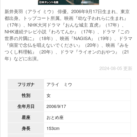
新井美羽（アライ ミウ） 俳優。2006年9月17日生まれ、東京
都出身。トップコート所属。映画『幼な子われらに生まれ』
（17年）、NHK大河ドラマ『おんな城主 直虎』（17年）、
NHK連続テレビ小説『わろてんか』（17年）、ドラマ『この
世界の片隅に』（18年）、映画『NAGISA』（19年）、ドラマ
『病室で念仏を唱えないでください』（20年）、映画『みを
つくし料理帖』（20年）、ドラマ『ライオンのおやつ』（21
年）などに出演。
2024-08-05 更新
フリガナ
アライ ミウ
性別
女
生年月日
2006/9/17
星座
おとめ座
身長
153cm