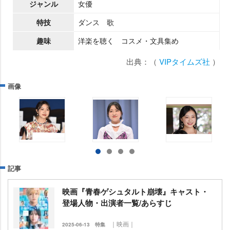
ジャンル
女優
特技
ダンス 歌
趣味
洋楽を聴く コスメ・文具集め
出典：（
VIPタイムズ社
）
画像
記事
映画『青春ゲシュタルト崩壊』キャスト・
登場人物・出演者一覧/あらすじ
｜映画｜
2025-06-13
特集