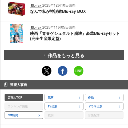
2025年12月10日発売
Blu-ray
なんで私が神説教Blu-ray BOX
2025年11月05日発売
Blu-ray
映画「青春ゲシュタルト崩壊」豪華Blu-rayセット
(完全生産限定盤)
作品をもっと見る
芸能人事典
芸能人TOP
記事
作品
ランキング情報
TV出演
ドラマ出演
CM出演
歌詞
音楽配信