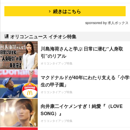
続きはこちら
sponsored by 求人ボックス
オリコンニュース イチオシ特集
川島海荷さんと学ぶ 日常に潜む“人身取
引”のリアル
オリコンタイアップ特集
マクドナルドが40年にわたり支える「小学
生の甲子園」
オリコンタイアップ特集
向井康二イケメンすぎ！純愛『（LOVE
SONG）』
オリコンタイアップ特集