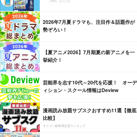
（PR）ジハンピ
2026年7月夏ドラマも、注目作＆話題作が
勢ぞろい！
【夏アニメ2026】7月期夏の新アニメを一
挙紹介！
芸能界を志す10代～20代を応援！ オーデ
ィション・スクール情報はDeview
漫画読み放題サブスクおすすめ11選【徹底
比較】
オリコン顧客満足度ランキング