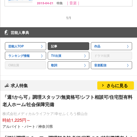
｜音楽｜
2015-04-21
特集
1/1
芸能人事典
芸能人TOP
記事
作品
ランキング情報
TV出演
ドラマ出演
CM出演
歌詞
音楽配信
求人特集
さらに見る
「週1から可」調理スタッフ/無資格可/シフト相談可/住宅型有料
老人ホーム/社会保障完備
株式会社メディカルライフケア/幸せふくろう横山台
時給1,225円～
アルバイト・パート / 神奈川県