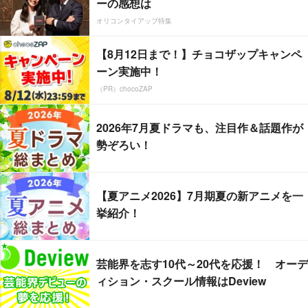
ーの感想は
オリコンタイアップ特集
【8月12日まで！】チョコザップキャンペ
ーン実施中！
（PR）chocoZAP
2026年7月夏ドラマも、注目作＆話題作が
勢ぞろい！
【夏アニメ2026】7月期夏の新アニメを一
挙紹介！
芸能界を志す10代～20代を応援！ オーデ
ィション・スクール情報はDeview