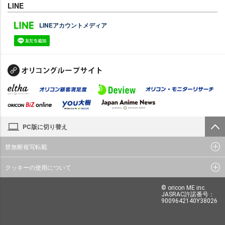
LINE
LINEアカウントメディア
PC版に切り替え
禁無断複写転載
クッキーの使用について
© oricon ME inc.
JASRAC許諾番号：
9009642140Y38026