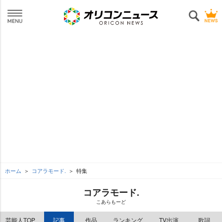
ホーム
コアラモード.
特集
コアラモード.
こあらもーど
芸能人TOP
記事
作品
ランキング
TV出演
歌詞