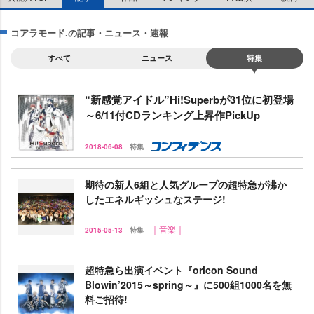
コアラモード.の記事・ニュース・速報
すべて
ニュース
特集
“新感覚アイドル”Hi!Superbが31位に初登場
～6/11付CDランキング上昇作PickUp
2018-06-08
特集
期待の新人6組と人気グループの超特急が沸か
したエネルギッシュなステージ!
｜音楽｜
2015-05-13
特集
超特急ら出演イベント『oricon Sound
Blowin’2015～spring～』に500組1000名を無
料ご招待!